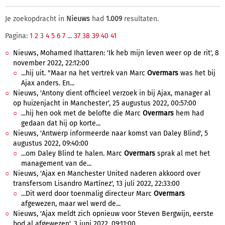
Je zoekopdracht in
Nieuws
had
1.009
resultaten.
Pagina:
1
2
3
4
5
6
7
...
37
38
39
40
41
Nieuws, Mohamed Ihattaren: 'Ik heb mijn leven weer op de rit', 8
november 2022, 22:12:00
...hij uit. "Maar na het vertrek van Marc
Overmars
was het bij
Ajax anders. En...
Nieuws, 'Antony dient officieel verzoek in bij Ajax, manager al
op huizenjacht in Manchester', 25 augustus 2022, 00:57:00
...hij hen ook met de belofte die Marc
Overmars
hem had
gedaan dat hij op korte...
Nieuws, 'Antwerp informeerde naar komst van Daley Blind', 5
augustus 2022, 09:40:00
...om Daley Blind te halen. Marc
Overmars
sprak al met het
management van de...
Nieuws, 'Ajax en Manchester United naderen akkoord over
transfersom Lisandro Martínez', 13 juli 2022, 22:33:00
...Dit werd door toenmalig directeur Marc
Overmars
afgewezen, maar wel werd de...
Nieuws, 'Ajax meldt zich opnieuw voor Steven Bergwijn, eerste
bod al afgewezen', 3 juni 2022, 09:11:00