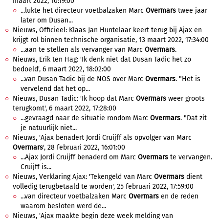
maart 2022, 10:19:00
...lukte het directeur voetbalzaken Marc
Overmars
twee jaar
later om Dusan...
Nieuws, Officieel: Klaas Jan Huntelaar keert terug bij Ajax en
krijgt rol binnen technische organisatie, 13 maart 2022, 17:34:00
...aan te stellen als vervanger van Marc
Overmars
.
Nieuws, Erik ten Hag: 'Ik denk niet dat Dusan Tadic het zo
bedoeld', 6 maart 2022, 18:02:00
...van Dusan Tadic bij de NOS over Marc
Overmars
. "Het is
vervelend dat het op...
Nieuws, Dusan Tadic: 'Ik hoop dat Marc
Overmars
weer groots
terugkomt', 6 maart 2022, 17:28:00
...gevraagd naar de situatie rondom Marc
Overmars
. "Dat zit
je natuurlijk niet...
Nieuws, 'Ajax benadert Jordi Cruijff als opvolger van Marc
Overmars
', 28 februari 2022, 16:01:00
...Ajax Jordi Cruijff benaderd om Marc
Overmars
te vervangen.
Cruijff is...
Nieuws, Verklaring Ajax: 'Tekengeld van Marc
Overmars
dient
volledig terugbetaald te worden', 25 februari 2022, 17:59:00
...van directeur voetbalzaken Marc
Overmars
en de reden
waarom besloten werd de...
Nieuws, 'Ajax maakte begin deze week melding van