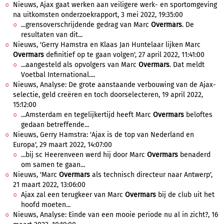
Nieuws, Ajax gaat werken aan veiligere werk- en sportomgeving
na uitkomsten onderzoekrapport, 3 mei 2022, 19:35:00
...grensoverschrijdende gedrag van Marc
Overmars
. De
resultaten van dit...
Nieuws, 'Gerry Hamstra en Klaas Jan Huntelaar lijken Marc
Overmars
definitief op te gaan volgen', 27 april 2022, 11:41:00
...aangesteld als opvolgers van Marc
Overmars
. Dat meldt
Voetbal International....
Nieuws, Analyse: De grote aanstaande verbouwing van de Ajax-
selectie, geld creëren en toch doorselecteren, 19 april 2022,
15:12:00
...Amsterdam en tegelijkertijd heeft Marc
Overmars
beloftes
gedaan betreffende...
Nieuws, Gerry Hamstra: 'Ajax is de top van Nederland en
Europa', 29 maart 2022, 14:07:00
...bij sc Heerenveen werd hij door Marc
Overmars
benaderd
om samen te gaan...
Nieuws, 'Marc
Overmars
als technisch directeur naar Antwerp',
21 maart 2022, 13:06:00
Ajax zal een terugkeer van Marc
Overmars
bij de club uit het
hoofd moeten...
Nieuws, Analyse: Einde van een mooie periode nu al in zicht?, 16