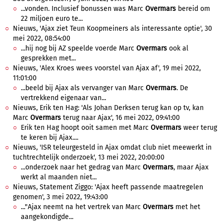
...vonden. Inclusief bonussen was Marc
Overmars
bereid om
22 miljoen euro te...
Nieuws, 'Ajax ziet Teun Koopmeiners als interessante optie', 30
mei 2022, 08:54:00
...hij nog bij AZ speelde voerde Marc
Overmars
ook al
gesprekken met...
Nieuws, 'Alex Kroes wees voorstel van Ajax af', 19 mei 2022,
11:01:00
...beeld bij Ajax als vervanger van Marc
Overmars
. De
vertrekkend eigenaar van...
Nieuws, Erik ten Hag: 'Als Johan Derksen terug kan op tv, kan
Marc
Overmars
terug naar Ajax', 16 mei 2022, 09:41:00
Erik ten Hag hoopt ooit samen met Marc
Overmars
weer terug
te keren bij Ajax....
Nieuws, 'ISR teleurgesteld in Ajax omdat club niet meewerkt in
tuchtrechtelijk onderzoek', 13 mei 2022, 20:00:00
...onderzoek naar het gedrag van Marc
Overmars
, maar Ajax
werkt al maanden niet...
Nieuws, Statement Ziggo: 'Ajax heeft passende maatregelen
genomen', 3 mei 2022, 19:43:00
..."Ajax neemt na het vertrek van Marc
Overmars
met het
aangekondigde...