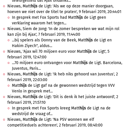
teleurgesteld dat Ajax ondanks...
Nieuws, Matt
hijs
de Ligt: 'Als we op deze manier doorgaan,
hoeven we niet over de titel te praten', 9 februari 2019, 20:44:01
In gesprek met Fox Sports had Matt
hijs
de Ligt geen
verklaring waarom het tegen...
Nieuws, Siem de Jong: 'In de zomer bespreken we wat mijn rol
kan zijn bij Ajax', 7 februari 2019, 11:44:00
...bij spelers als Donny van de Beek, Matt
hijs
de Ligt en
Hakim Ziyech", aldus...
Nieuws, 'Ajax wil 70 miljoen euro voor Matt
hijs
de Ligt', 5
februari 2019, 12:47:00
...70 miljoen euro ontvangen voor Matt
hijs
de Ligt. Barcelona,
Juventus, Paris...
Nieuws, Matt
hijs
de Ligt: 'Ik heb niks gehoord van Juventus', 2
februari 2019, 22:03:00
Matt
hijs
de Ligt gaf na de gewonnen wedstrijd tegen VVV
Venlo in gesprek met...
Nieuws, Matt
hijs
de Ligt: 'Dit is denk ik het juiste antwoord', 2
februari 2019, 21:57:10
In gesprek met Fox Sports kreeg Matt
hijs
de Ligt na de
wedstrijd de vraag of...
Nieuws, Matt
hijs
de Ligt: 'Na PSV wonnen we elf
competitieduels achtereen', 2 februari 2019, 08:40:00