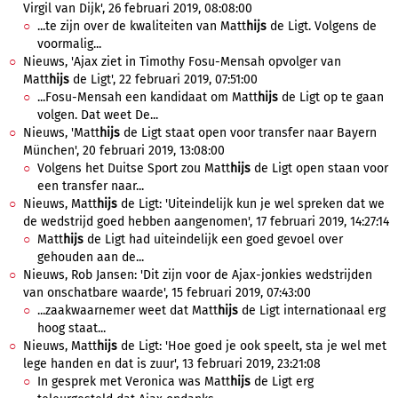
Virgil van Dijk', 26 februari 2019, 08:08:00
...te zijn over de kwaliteiten van Matt
hijs
de Ligt. Volgens de
voormalig...
Nieuws, 'Ajax ziet in Timothy Fosu-Mensah opvolger van
Matt
hijs
de Ligt', 22 februari 2019, 07:51:00
...Fosu-Mensah een kandidaat om Matt
hijs
de Ligt op te gaan
volgen. Dat weet De...
Nieuws, 'Matt
hijs
de Ligt staat open voor transfer naar Bayern
München', 20 februari 2019, 13:08:00
Volgens het Duitse Sport zou Matt
hijs
de Ligt open staan voor
een transfer naar...
Nieuws, Matt
hijs
de Ligt: 'Uiteindelijk kun je wel spreken dat we
de wedstrijd goed hebben aangenomen', 17 februari 2019, 14:27:14
Matt
hijs
de Ligt had uiteindelijk een goed gevoel over
gehouden aan de...
Nieuws, Rob Jansen: 'Dit zijn voor de Ajax-jonkies wedstrijden
van onschatbare waarde', 15 februari 2019, 07:43:00
...zaakwaarnemer weet dat Matt
hijs
de Ligt internationaal erg
hoog staat...
Nieuws, Matt
hijs
de Ligt: 'Hoe goed je ook speelt, sta je wel met
lege handen en dat is zuur', 13 februari 2019, 23:21:08
In gesprek met Veronica was Matt
hijs
de Ligt erg