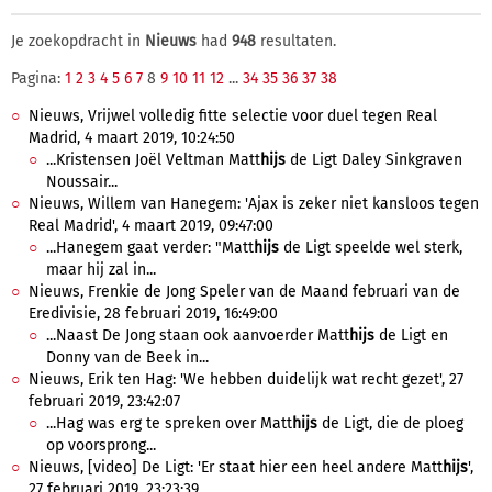
Je zoekopdracht in
Nieuws
had
948
resultaten.
Pagina:
1
2
3
4
5
6
7
8
9
10
11
12
...
34
35
36
37
38
Nieuws, Vrijwel volledig fitte selectie voor duel tegen Real
Madrid, 4 maart 2019, 10:24:50
...Kristensen Joël Veltman Matt
hijs
de Ligt Daley Sinkgraven
Noussair...
Nieuws, Willem van Hanegem: 'Ajax is zeker niet kansloos tegen
Real Madrid', 4 maart 2019, 09:47:00
...Hanegem gaat verder: "Matt
hijs
de Ligt speelde wel sterk,
maar hij zal in...
Nieuws, Frenkie de Jong Speler van de Maand februari van de
Eredivisie, 28 februari 2019, 16:49:00
...Naast De Jong staan ook aanvoerder Matt
hijs
de Ligt en
Donny van de Beek in...
Nieuws, Erik ten Hag: 'We hebben duidelijk wat recht gezet', 27
februari 2019, 23:42:07
...Hag was erg te spreken over Matt
hijs
de Ligt, die de ploeg
op voorsprong...
Nieuws, [video] De Ligt: 'Er staat hier een heel andere Matt
hijs
',
27 februari 2019, 23:23:39