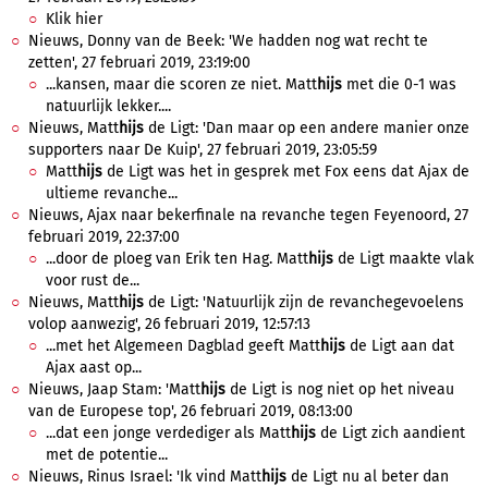
Klik hier
Nieuws, Donny van de Beek: 'We hadden nog wat recht te
zetten', 27 februari 2019, 23:19:00
...kansen, maar die scoren ze niet. Matt
hijs
met die 0-1 was
natuurlijk lekker....
Nieuws, Matt
hijs
de Ligt: 'Dan maar op een andere manier onze
supporters naar De Kuip', 27 februari 2019, 23:05:59
Matt
hijs
de Ligt was het in gesprek met Fox eens dat Ajax de
ultieme revanche...
Nieuws, Ajax naar bekerfinale na revanche tegen Feyenoord, 27
februari 2019, 22:37:00
...door de ploeg van Erik ten Hag. Matt
hijs
de Ligt maakte vlak
voor rust de...
Nieuws, Matt
hijs
de Ligt: 'Natuurlijk zijn de revanchegevoelens
volop aanwezig', 26 februari 2019, 12:57:13
...met het Algemeen Dagblad geeft Matt
hijs
de Ligt aan dat
Ajax aast op...
Nieuws, Jaap Stam: 'Matt
hijs
de Ligt is nog niet op het niveau
van de Europese top', 26 februari 2019, 08:13:00
...dat een jonge verdediger als Matt
hijs
de Ligt zich aandient
met de potentie...
Nieuws, Rinus Israel: 'Ik vind Matt
hijs
de Ligt nu al beter dan