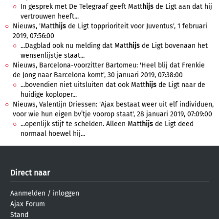
In gesprek met De Telegraaf geeft Matt
hijs
de Ligt aan dat hij
vertrouwen heeft...
Nieuws, 'Matt
hijs
de Ligt topprioriteit voor Juventus', 1 februari
2019, 07:56:00
...Dagblad ook nu melding dat Matt
hijs
de Ligt bovenaan het
wensenlijstje staat...
Nieuws, Barcelona-voorzitter Bartomeu: 'Heel blij dat Frenkie
de Jong naar Barcelona komt', 30 januari 2019, 07:38:00
...bovendien niet uitsluiten dat ook Matt
hijs
de Ligt naar de
huidige koploper...
Nieuws, Valentijn Driessen: 'Ajax bestaat weer uit elf individuen,
voor wie hun eigen bv’tje voorop staat', 28 januari 2019, 07:09:00
...openlijk stijf te schelden. Alleen Matt
hijs
de Ligt deed
normaal hoewel hij...
Direct naar
Aanmelden
/
inloggen
Ajax Forum
Stand