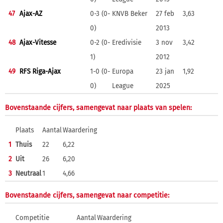
47
Ajax-AZ
0-3 (0-
KNVB Beker
27 feb
3,63
0)
2013
48
Ajax-Vitesse
0-2 (0-
Eredivisie
3 nov
3,42
1)
2012
49
RFS Riga-Ajax
1-0 (0-
Europa
23 jan
1,92
0)
League
2025
Bovenstaande cijfers, samengevat naar plaats van spelen:
Plaats
Aantal
Waardering
1
Thuis
22
6,22
2
Uit
26
6,20
3
Neutraal
1
4,66
Bovenstaande cijfers, samengevat naar competitie:
Competitie
Aantal
Waardering