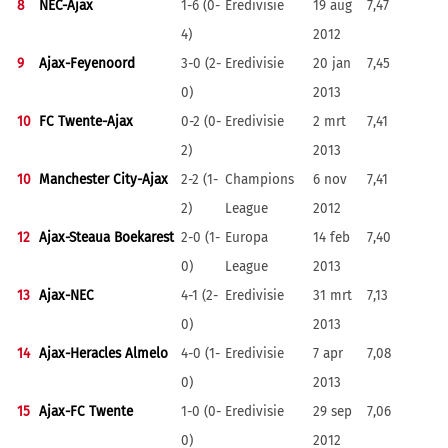
8
NEC-Ajax
1-6 (0-
Eredivisie
19 aug
7,47
4)
2012
9
Ajax-Feyenoord
3-0 (2-
Eredivisie
20 jan
7,45
0)
2013
10
FC Twente-Ajax
0-2 (0-
Eredivisie
2 mrt
7,41
2)
2013
10
Manchester City-Ajax
2-2 (1-
Champions
6 nov
7,41
2)
League
2012
12
Ajax-Steaua Boekarest
2-0 (1-
Europa
14 feb
7,40
0)
League
2013
13
Ajax-NEC
4-1 (2-
Eredivisie
31 mrt
7,13
0)
2013
14
Ajax-Heracles Almelo
4-0 (1-
Eredivisie
7 apr
7,08
0)
2013
15
Ajax-FC Twente
1-0 (0-
Eredivisie
29 sep
7,06
0)
2012