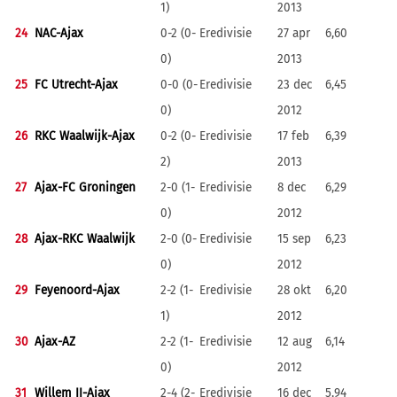
1)
2013
24
NAC-Ajax
0-2 (0-
Eredivisie
27 apr
6,60
0)
2013
25
FC Utrecht-Ajax
0-0 (0-
Eredivisie
23 dec
6,45
0)
2012
26
RKC Waalwijk-Ajax
0-2 (0-
Eredivisie
17 feb
6,39
2)
2013
27
Ajax-FC Groningen
2-0 (1-
Eredivisie
8 dec
6,29
0)
2012
28
Ajax-RKC Waalwijk
2-0 (0-
Eredivisie
15 sep
6,23
0)
2012
29
Feyenoord-Ajax
2-2 (1-
Eredivisie
28 okt
6,20
1)
2012
30
Ajax-AZ
2-2 (1-
Eredivisie
12 aug
6,14
0)
2012
31
Willem II-Ajax
2-4 (2-
Eredivisie
16 dec
5,94