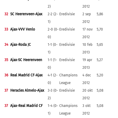
2)
2012
32
SC Heerenveen-Ajax
2-2 (2-
Eredivisie
2 sep
5,86
1)
2012
33
Ajax-VVV Venlo
2-0 (0-
Eredivisie
17 nov
5,70
0)
2012
34
Ajax-Roda JC
1-1 (0-
Eredivisie
10 feb
5,65
1)
2013
35
Ajax-SC Heerenveen
1-1 (1-
Eredivisie
19 apr
5,27
0)
2013
36
Real Madrid CF-Ajax
4-1 (2-
Champions
4 dec
5,20
0)
League
2012
37
Heracles Almelo-Ajax
3-3 (0-
Eredivisie
20 okt
5,08
2)
2012
37
Ajax-Real Madrid CF
1-4 (0-
Champions
3 okt
5,08
1)
League
2012