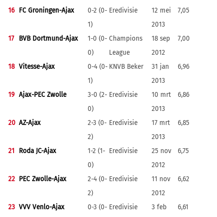
16
FC Groningen-Ajax
0-2 (0-
Eredivisie
12 mei
7,05
1)
2013
17
BVB Dortmund-Ajax
1-0 (0-
Champions
18 sep
7,00
0)
League
2012
18
Vitesse-Ajax
0-4 (0-
KNVB Beker
31 jan
6,96
1)
2013
19
Ajax-PEC Zwolle
3-0 (2-
Eredivisie
10 mrt
6,86
0)
2013
20
AZ-Ajax
2-3 (0-
Eredivisie
17 mrt
6,85
2)
2013
21
Roda JC-Ajax
1-2 (1-
Eredivisie
25 nov
6,75
0)
2012
22
PEC Zwolle-Ajax
2-4 (0-
Eredivisie
11 nov
6,62
2)
2012
23
VVV Venlo-Ajax
0-3 (0-
Eredivisie
3 feb
6,61