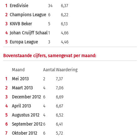
1
Eredivisie
34
6,37
2
Champions League
6
6,22
3
KNVB Beker
5
6,13
4
Johan Cruijff Schaal
1
4,66
5
Europa League
3
4,46
Bovenstaande cijfers, samengevat per maand:
Maand
Aantal
Waardering
1
Mei 2013
2
7,37
2
Maart 2013
4
7,06
3
December 2012
6
6,69
4
April 2013
4
6,67
5
Augustus 2012
4
6,52
6
September 2012
6
6,41
7
Oktober 2012
6
5,72