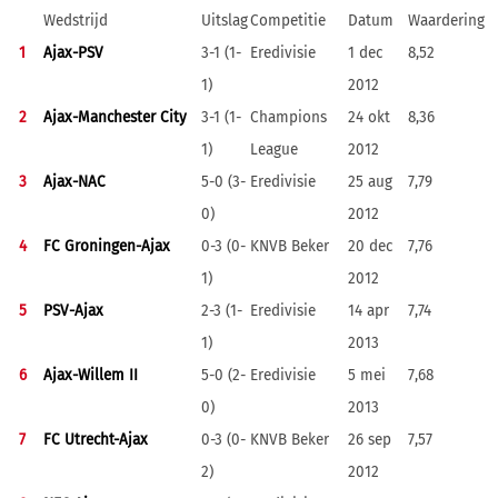
Wedstrijd
Uitslag
Competitie
Datum
Waardering
1
Ajax-PSV
3-1 (1-
Eredivisie
1 dec
8,52
1)
2012
2
Ajax-Manchester City
3-1 (1-
Champions
24 okt
8,36
1)
League
2012
3
Ajax-NAC
5-0 (3-
Eredivisie
25 aug
7,79
0)
2012
4
FC Groningen-Ajax
0-3 (0-
KNVB Beker
20 dec
7,76
1)
2012
5
PSV-Ajax
2-3 (1-
Eredivisie
14 apr
7,74
1)
2013
6
Ajax-Willem II
5-0 (2-
Eredivisie
5 mei
7,68
0)
2013
7
FC Utrecht-Ajax
0-3 (0-
KNVB Beker
26 sep
7,57
2)
2012