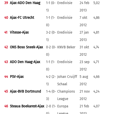
39
Ajax-ADO Den Haag
1-1 (0-
Eredivisie
24 feb
5,02
1)
2013
40
Ajax-FC Utrecht
1-1 (1-
Eredivisie
7 okt
4,86
0)
2012
41
Vitesse-Ajax
3-2 (0-
Eredivisie
27 jan
4,81
1)
2013
42
ONS Boso Sneek-Ajax
0-2 (0-
KNVB Beker
31 okt
4,74
0)
2012
43
ADO Den Haag-Ajax
1-1 (1-
Eredivisie
23 sep
4,71
0)
2012
44
PSV-Ajax
4-2 (2-
Johan Cruijff
5 aug
4,66
1)
Schaal
2012
45
Ajax-BVB Dortmund
1-4 (0-
Champions
21 nov
4,24
3)
League
2012
46
Steaua Boekarest-Ajax
2-0 (1-
Europa
21 feb
4,07
0)
League
2013