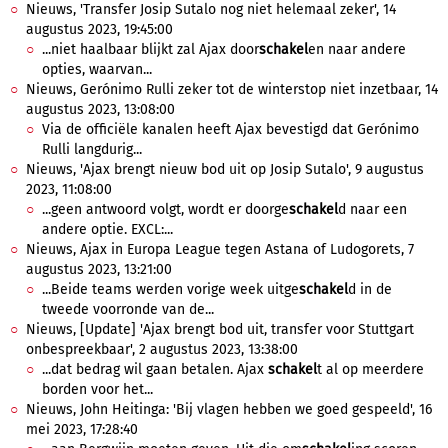
Nieuws, 'Transfer Josip Sutalo nog niet helemaal zeker', 14
augustus 2023, 19:45:00
...niet haalbaar blijkt zal Ajax door
schakel
en naar andere
opties, waarvan...
Nieuws, Gerónimo Rulli zeker tot de winterstop niet inzetbaar, 14
augustus 2023, 13:08:00
Via de officiële kanalen heeft Ajax bevestigd dat Gerónimo
Rulli langdurig...
Nieuws, 'Ajax brengt nieuw bod uit op Josip Sutalo', 9 augustus
2023, 11:08:00
...geen antwoord volgt, wordt er doorge
schakel
d naar een
andere optie. EXCL:...
Nieuws, Ajax in Europa League tegen Astana of Ludogorets, 7
augustus 2023, 13:21:00
...Beide teams werden vorige week uitge
schakel
d in de
tweede voorronde van de...
Nieuws, [Update] 'Ajax brengt bod uit, transfer voor Stuttgart
onbespreekbaar', 2 augustus 2023, 13:38:00
...dat bedrag wil gaan betalen. Ajax
schakel
t al op meerdere
borden voor het...
Nieuws, John Heitinga: 'Bij vlagen hebben we goed gespeeld', 16
mei 2023, 17:28:40