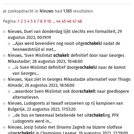
Je zoekopdracht in
Nieuws
had
1.185
resultaten.
Pagina:
1
2
3
4
5
6
7
8
9
10
...
44
45
46
47
48
Nieuws, Duel van donderdag lijkt slechts een formaliteit, 29
augustus 2023, 00:19:19
...Ajax werd bovendien nog nooit uitge
schakel
d nadat de
heenwedstrijd al met...
Nieuws, 'Sven Mislintat
schakel
t definitief door naar Georges
Mikautadze', 28 augustus 2023, 10:48:00
...is Sven Mislintat definitief doorge
schakel
d naar de komst
van Georges...
Nieuws, 'Ajax ziet in Georges Mikautadze alternatief voor Thiago
Almada', 26 augustus 2023, 18:56:00
...waardoor Sven Mislintat ook door
schakel
t naar goedkopere
alternatieven.
Nieuws, Ludogorets al twaalf seizoenen op rij kampioen van
Bulgarije, 22 augustus 2023, 17:53:20
...de bus en tweemaal betekende het uit
schakel
ing. PFK
Ludogorets werd in...
Nieuws, Josip Sutalo met Dinamo Zagreb na bizarre slotfase
uitge
schakel
d in Champions League, 19 augustus 2023, 22:59:00