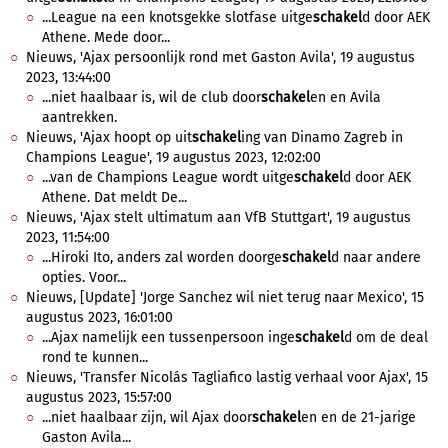
...League na een knotsgekke slotfase uitge
schakel
d door AEK
Athene. Mede door...
Nieuws, 'Ajax persoonlijk rond met Gaston Avila', 19 augustus
2023, 13:44:00
...niet haalbaar is, wil de club door
schakel
en en Avila
aantrekken.
Nieuws, 'Ajax hoopt op uit
schakel
ing van Dinamo Zagreb in
Champions League', 19 augustus 2023, 12:02:00
...van de Champions League wordt uitge
schakel
d door AEK
Athene. Dat meldt De...
Nieuws, 'Ajax stelt ultimatum aan VfB Stuttgart', 19 augustus
2023, 11:54:00
...Hiroki Ito, anders zal worden doorge
schakel
d naar andere
opties. Voor...
Nieuws, [Update] 'Jorge Sanchez wil niet terug naar Mexico', 15
augustus 2023, 16:01:00
...Ajax namelijk een tussenpersoon inge
schakel
d om de deal
rond te kunnen...
Nieuws, 'Transfer Nicolás Tagliafico lastig verhaal voor Ajax', 15
augustus 2023, 15:57:00
...niet haalbaar zijn, wil Ajax door
schakel
en en de 21-jarige
Gaston Avila...