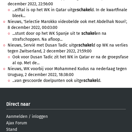
december 2022, 22:56:00
...elftal is op het WK in Qatar uitge
schakel
d. In de kwartfinale
bleek...
Nieuws, 'Selectie Marokko videobelde ook met Abdelhak Nouri',
8 december 2022, 00:03:00
...stunt door op het WK Spanje uit te
schakel
en na
strafschoppen. Na afloop...
Nieuws, Servië met Dusan Tadic uitge
schakel
d op WK na verlies
tegen Zwitserland, 2 december 2022, 21:59:00
Ook voor Dusan Tadic zit het WK in Qatar er na de groepsfase
al op. Met de...
Nieuws, WK voorbij voor Mohammed Kudus na nederlaag tegen
Uruguay, 2 december 2022, 18:38:00
...van gescoorde doelpunten ook uitge
schakel
d.
Direct naar
Aanmelden
/
inloggen
Ajax Forum
Stand