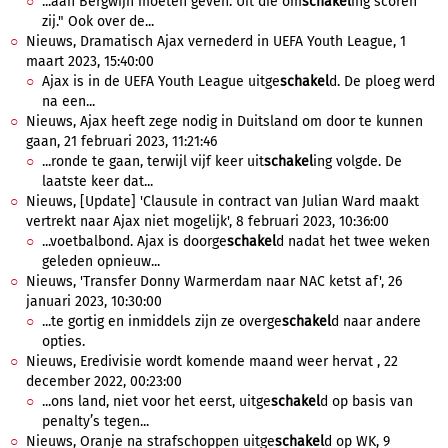
...aan Bergwijn moeten geven. Uit die om
schakel
ing scoren
zij." Ook over de...
Nieuws, Dramatisch Ajax vernederd in UEFA Youth League, 1
maart 2023, 15:40:00
Ajax is in de UEFA Youth League uitge
schakel
d. De ploeg werd
na een...
Nieuws, Ajax heeft zege nodig in Duitsland om door te kunnen
gaan, 21 februari 2023, 11:21:46
...ronde te gaan, terwijl vijf keer uit
schakel
ing volgde. De
laatste keer dat...
Nieuws, [Update] 'Clausule in contract van Julian Ward maakt
vertrekt naar Ajax niet mogelijk', 8 februari 2023, 10:36:00
...voetbalbond. Ajax is doorge
schakel
d nadat het twee weken
geleden opnieuw...
Nieuws, 'Transfer Donny Warmerdam naar NAC ketst af', 26
januari 2023, 10:30:00
...te gortig en inmiddels zijn ze overge
schakel
d naar andere
opties.
Nieuws, Eredivisie wordt komende maand weer hervat , 22
december 2022, 00:23:00
...ons land, niet voor het eerst, uitge
schakel
d op basis van
penalty’s tegen...
Nieuws, Oranje na strafschoppen uitge
schakel
d op WK, 9