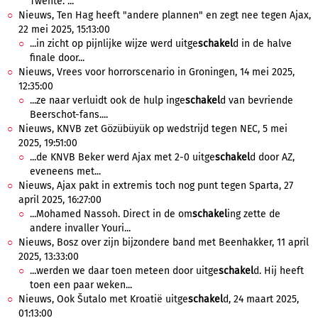
Twente. ...
Nieuws, Ten Hag heeft "andere plannen" en zegt nee tegen Ajax,
22 mei 2025, 15:13:00
...in zicht op pijnlijke wijze werd uitge
schakel
d in de halve
finale door...
Nieuws, Vrees voor horrorscenario in Groningen, 14 mei 2025,
12:35:00
...ze naar verluidt ook de hulp inge
schakel
d van bevriende
Beerschot-fans....
Nieuws, KNVB zet Gözübüyük op wedstrijd tegen NEC, 5 mei
2025, 19:51:00
...de KNVB Beker werd Ajax met 2-0 uitge
schakel
d door AZ,
eveneens met...
Nieuws, Ajax pakt in extremis toch nog punt tegen Sparta, 27
april 2025, 16:27:00
...Mohamed Nassoh. Direct in de om
schakel
ing zette de
andere invaller Youri...
Nieuws, Bosz over zijn bijzondere band met Beenhakker, 11 april
2025, 13:33:00
...werden we daar toen meteen door uitge
schakel
d. Hij heeft
toen een paar weken...
Nieuws, Ook Šutalo met Kroatië uitge
schakel
d, 24 maart 2025,
01:13:00