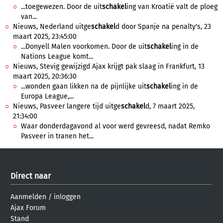
...toegewezen. Door de uit
schakel
ing van Kroatië valt de ploeg
van...
Nieuws, Nederland uitge
schakel
d door Spanje na penalty's, 23
maart 2025, 23:45:00
...Donyell Malen voorkomen. Door de uit
schakel
ing in de
Nations League komt...
Nieuws, Stevig gewijzigd Ajax krijgt pak slaag in Frankfurt, 13
maart 2025, 20:36:30
...wonden gaan likken na de pijnlijke uit
schakel
ing in de
Europa League,...
Nieuws, Pasveer langere tijd uitge
schakel
d, 7 maart 2025,
21:34:00
Waar donderdagavond al voor werd gevreesd, nadat Remko
Pasveer in tranen het...
Direct naar
Aanmelden
/
inloggen
Ajax Forum
Stand