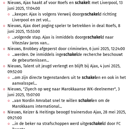
Nieuws, Ajax haakt af voor Roefs en
schakel
t met Liverpool, 13
juni 2025, 17:04:00
...keeper. Ajax is volgens Verweij doorge
schakel
d richting
Liverpool en zet vol...
Nieuws, Ajax doet poging speler te betrekken in deal Roefs, 8
juni 2025, 15:53:00
...volgende stap. Ajax is inmiddels doorge
schakel
d naar
Vitezslav Jaros van...
Nieuws, Brobbey afgeperst door criminelen, 6 juni 2025, 12:24:00
...werden. De inmiddels inge
schakel
de recherche beschouwt
de gebeurtenissen...
Nieuws, Talent uit jeugd verlengt en blijft bij Ajax, 4 juni 2025,
09:52:00
...om zijn directe tegenstanders uit te
schakel
en en ook in het
aanvalsspel...
Nieuws, "Ziyech op weg naar Marokkaanse WK-deelnemer", 3
juni 2025, 15:07:00
...van Nordin Amrabat snel te willen
schakel
en om de
Marokkaans international...
Nieuws, Keizer & Heitinga beoogd trainersduo Ajax, 28 mei 2025,
09:21:00
...in de beker na strafschoppen werd uitge
schakel
d door FC