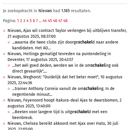
Je zoekopdracht in
Nieuws
had
1.185
resultaten.
Pagina:
1
2
3
4
5
6
7
...
44
45
46
47
48
Nieuws, Ajax wil contract Taylor verlengen bij uitblijven transfer,
21 augustus 2025, 08:37:00
...waarna die twee clubs zijn doorge
schakel
d naar andere
kandidaten. Het AD...
Nieuws, Heitinga gematigd tevreden na puntendeling in
Deventer, 17 augustus 2025, 20:43:57
...het wél goed deden, werden we in de om
schakel
ing ook
direct gevaarlijk",...
Nieuws, Weghorst: "Duidelijk dat het beter moet", 10 augustus
2025, 22:44:36
...trainer Anthony Correia vanuit de om
schakel
ing. In de
negentiende minuut...
Nieuws, Feyenoord hoopt Itakura-deal Ajax te dwarsbomen, 2
augustus 2025, 13:40:00
...Beelen voor langere tijd is uitge
schakel
d met een
beenbreuk.
Nieuws, Chelsea bereikt akkoord met Ajax over Hato, 30 juli
2025, 22:05:00