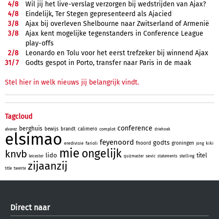
4/
8
Wil jij het live-verslag verzorgen bij wedstrijden van Ajax?
4/
8
Eindelijk, Ter Stegen gepresenteerd als Ajacied
3/
8
Ajax bij overleven Shelbourne naar Zwitserland of Armenië
3/
8
Ajax kent mogelijke tegenstanders in Conference League
play-offs
2/
8
Leonardo en Tolu voor het eerst trefzeker bij winnend Ajax
31/
7
Godts gespot in Porto, transfer naar Paris in de maak
Stel hier in welk nieuws jij belangrijk vindt.
Tagcloud
conference
berghuis
bewijs
brandt
calimero
complot
alvarez
driehoek
elsimao
feyenoord
godts
fnoord
groningen
eredivisie
farioli
kiki
jong
mie
ongelijk
knvb
lido
titel
sevic
stelling
leicester
quizmaster
statements
zijaanzij
title
twente
Direct naar