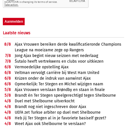
Laatste nieuws
8/
8
Ajax Vrouwen bereiken derde kwalificatieronde Champions
League na moeizame zege op Rangers
7/
8
Jong Ajax begint nieuw seizoen met nederlaag
7/
8
Šutalo heeft vertrekwens en clubs voor uitkiezen
6/
8
Vermoedelijke opstelling Ajax
6/
8
Veltman vervolgt carrière bij West Ham United
6/
8
Krüzen onder de indruk van aanwinst Ajax
6/
8
Opmerkelijk: Ter Stegen en Míchel wijzigen naam
5/
8
Ajax Vrouwen verslaan Brøndby en staan in finale
5/
8
Brandt én Ter Stegen speelgerechtigd tegen Shelbourne
4/
8
Duel met Shelbourne uitverkocht
4/
8
Brandt nog niet ingeschreven door Ajax
4/
8
UEFA zet Turkse arbiter op duel met Shelbourne
4/
8
Heb jij Ter Stegen al in je favoriete basiself gezet?
4/
8
Weet Ajax ook Shelbourne te verslaan?