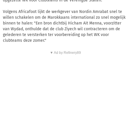
opgezette WK voor Clubteams in de Verenigde Staten.
Volgens Africafoot lijkt de werkgever van Nordin Amrabat snel te
willen schakelen om de Marokkaans international zo snel mogelijk
binnen te halen: "Een bron dichtbij Hicham Aït Menna, voorzitter
van Wydad, onthulde dat de club Ziyech wil contracteren om de
gelederen te versterken ter voorbereiding op het WK voor
clubteams deze zomer."
▼ Ad by Refinery89