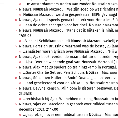
...De Amsterdammers traden aan zonder
Nous
sair Mazra
Nieuws,
Nous
sair Mazraoui: 'We zijn goed op weg richting h
Nous
sair Mazraoui werd in gesprek naar ESPN gevraagd n
Nieuws, Ajax met speels gemak te sterk voor Heracles, 6 fe
...aan de echte scherpte voor het doel.
Nous
sair Mazraou
Nieuws,
Nous
sair Mazraoui: ‘Kans dat ik bijteken is nihil, m
17:53:08
...Vincent Schildkamp speelt
Nous
sair Mazraoui wekelijks
Nieuws, Perez en Bruggink: 'Mazraoui was de beste', 23 janua
...analisten waren lyrisch over
Nous
sair Mazraoui: "Hij w
Nieuws, Ajax boekt verdiende maar arbitrair omstreden zege
...Ajax. Over de winnende goal van
Nous
sair Mazraoui (1-
Nieuws, Ajax met 28 spelers op trainingskamp in Portugal, 3
...Gorter Charlie Setford Perr Schuurs
Nous
sair Mazraoui 
Nieuws, Sébastien Haller en André Onana geselecteerd voor
...land geselecteerd voor de Afrika Cup.
Nous
sair Mazrao
Nieuws, Devyne Rensch: 'Mijn oom is gisteren begraven. D
23:59:38
...rechtsback bij Ajax. We hebben ook nog
Nous
sair en Jur
Nieuws, 'Ajax en Barcelona in gesprek over ruildeal tusse
december 2021, 21:17:00
...gesprek zijn over een ruildeal tussen
Nous
sair Mazraou