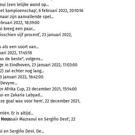
oui (een lelijke wond op...
et kampioenschap', 6 februari 2022, 20:10:16
aar zijn aanvallende spel...
bruari 2022, 18:39:00
i kreeg een paar...
isschien vijf procent’, 23 januari 2022,
 als een soort van...
ri 2022, 17:45:18
as de beste", volgens...
 in Eindhoven, 23 januari 2022, 17:03:00
2) zal echter nog lang...
 januari 2022, 16:42:00
Devyne...
 Afrika Cup, 23 december 2021, 15:14:00
ui en Zakaria Labyad...
eze goal was voor hem', 22 december 2021,
riën. Er is altijd...
n
Nous
sair Mazraoui en Sergiño Dest', 22
i en Sergiño Dest. De...