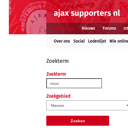
Voorpagina
Nieuws
Forums
In
Over ons
Social
Ledenlijst
Wie onlin
Zoekterm
Zoekterm
Zoekgebied