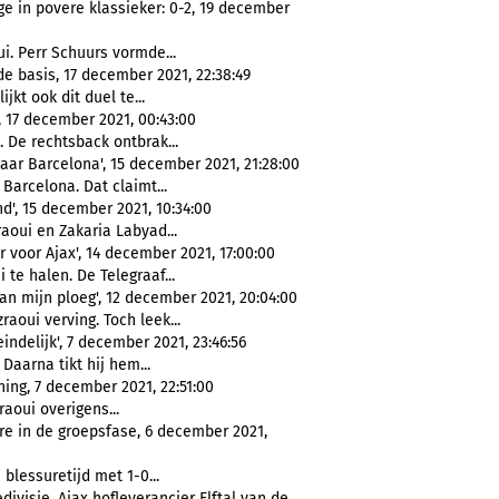
e in povere klassieker: 0-2, 19 december
i. Perr Schuurs vormde...
e basis, 17 december 2021, 22:38:49
ijkt ook dit duel te...
, 17 december 2021, 00:43:00
. De rechtsback ontbrak...
naar Barcelona', 15 december 2021, 21:28:00
Barcelona. Dat claimt...
', 15 december 2021, 10:34:00
raoui en Zakaria Labyad...
voor Ajax', 14 december 2021, 17:00:00
 te halen. De Telegraaf...
an mijn ploeg', 12 december 2021, 20:04:00
raoui verving. Toch leek...
indelijk', 7 december 2021, 23:46:56
. Daarna tikt hij hem...
ning, 7 december 2021, 22:51:00
raoui overigens...
re in de groepsfase, 6 december 2021,
 blessuretijd met 1-0...
ivisie, Ajax hofleverancier Elftal van de