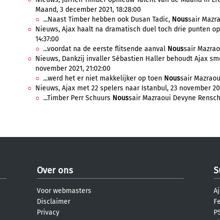
Maand, 3 december 2021, 18:28:00
...Naast Timber hebben ook Dusan Tadic,
Nous
sair Mazra
Nieuws, Ajax haalt na dramatisch duel toch drie punten op
14:37:00
...voordat na de eerste flitsende aanval
Nous
sair Mazraou
Nieuws, Dankzij invaller Sébastien Haller behoudt Ajax sm
november 2021, 21:02:00
...werd het er niet makkelijker op toen
Nous
sair Mazraou
Nieuws, Ajax met 22 spelers naar Istanbul, 23 november 202
...Timber Perr Schuurs
Nous
sair Mazraoui Devyne Rensch 
Over ons
S
Voor webmasters
Aj
Disclaimer
F
Privacy
PS