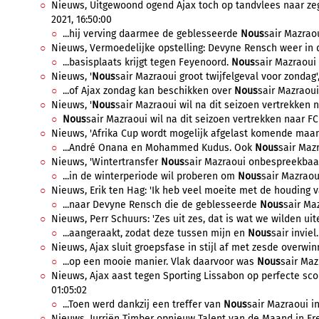
Nieuws, Uitgewoond ogend Ajax toch op tandvlees naar zeg
2021, 16:50:00
...hij verving daarmee de geblesseerde
Nous
sair Mazraou
Nieuws, Vermoedelijke opstelling: Devyne Rensch weer in d
...basisplaats krijgt tegen Feyenoord.
Nous
sair Mazraoui l
Nieuws, '
Nous
sair Mazraoui groot twijfelgeval voor zondag'
...of Ajax zondag kan beschikken over
Nous
sair Mazraoui
Nieuws, '
Nous
sair Mazraoui wil na dit seizoen vertrekken 
Nous
sair Mazraoui wil na dit seizoen vertrekken naar FC 
Nieuws, 'Afrika Cup wordt mogelijk afgelast komende maand
...André Onana en Mohammed Kudus. Ook
Nous
sair Maz
Nieuws, 'Wintertransfer
Nous
sair Mazraoui onbespreekbaar 
...in de winterperiode wil proberen om
Nous
sair Mazraoui
Nieuws, Erik ten Hag: 'Ik heb veel moeite met de houding v
...naar Devyne Rensch die de geblesseerde
Nous
sair Maz
Nieuws, Perr Schuurs: 'Zes uit zes, dat is wat we wilden uite
...aangeraakt, zodat deze tussen mijn en
Nous
sair inviel
Nieuws, Ajax sluit groepsfase in stijl af met zesde overwin
...op een mooie manier. Vlak daarvoor was
Nous
sair Maz
Nieuws, Ajax aast tegen Sporting Lissabon op perfecte sco
01:05:02
...Toen werd dankzij een treffer van
Nous
sair Mazraoui in
Nieuws, Jurriën Timber opnieuw Talent van de Maand in Ered