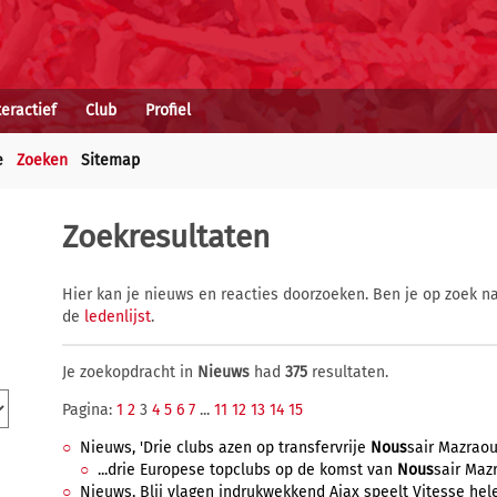
teractief
Club
Profiel
e
Zoeken
Sitemap
Zoekresultaten
Hier kan je nieuws en reacties doorzoeken. Ben je op zoek na
de
ledenlijst
.
Je zoekopdracht in
Nieuws
had
375
resultaten.
Pagina:
1
2
3
4
5
6
7
...
11
12
13
14
15
Nieuws, 'Drie clubs azen op transfervrije
Nous
sair Mazraoui
...drie Europese topclubs op de komst van
Nous
sair Mazr
Nieuws, Blij vlagen indrukwekkend Ajax speelt Vitesse helem