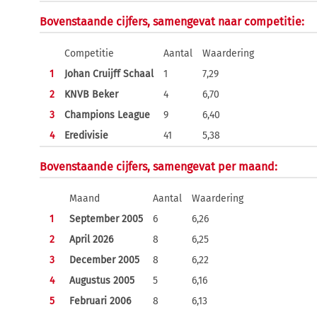
Bovenstaande cijfers, samengevat naar competitie:
Competitie
Aantal
Waardering
1
Johan Cruijff Schaal
1
7,29
2
KNVB Beker
4
6,70
3
Champions League
9
6,40
4
Eredivisie
41
5,38
Bovenstaande cijfers, samengevat per maand:
Maand
Aantal
Waardering
1
September 2005
6
6,26
2
April 2026
8
6,25
3
December 2005
8
6,22
4
Augustus 2005
5
6,16
5
Februari 2006
8
6,13