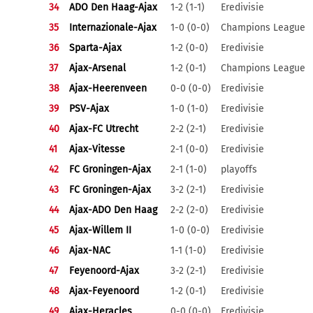
34
ADO Den Haag-Ajax
1-2 (1-1)
Eredivisie
35
Internazionale-Ajax
1-0 (0-0)
Champions League
36
Sparta-Ajax
1-2 (0-0)
Eredivisie
37
Ajax-Arsenal
1-2 (0-1)
Champions League
38
Ajax-Heerenveen
0-0 (0-0)
Eredivisie
39
PSV-Ajax
1-0 (1-0)
Eredivisie
40
Ajax-FC Utrecht
2-2 (2-1)
Eredivisie
41
Ajax-Vitesse
2-1 (0-0)
Eredivisie
42
FC Groningen-Ajax
2-1 (1-0)
playoffs
43
FC Groningen-Ajax
3-2 (2-1)
Eredivisie
44
Ajax-ADO Den Haag
2-2 (2-0)
Eredivisie
45
Ajax-Willem II
1-0 (0-0)
Eredivisie
46
Ajax-NAC
1-1 (1-0)
Eredivisie
47
Feyenoord-Ajax
3-2 (2-1)
Eredivisie
48
Ajax-Feyenoord
1-2 (0-1)
Eredivisie
49
Ajax-Heracles
0-0 (0-0)
Eredivisie