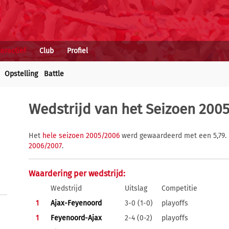
teractief
Club
Profiel
Opstelling
Battle
Wedstrijd van het Seizoen 200
Het
hele seizoen 2005/2006
werd gewaardeerd met een 5,79. 
2006/2007
.
Waardering per wedstrijd:
Wedstrijd
Uitslag
Competitie
1
Ajax-Feyenoord
3-0 (1-0)
playoffs
1
Feyenoord-Ajax
2-4 (0-2)
playoffs