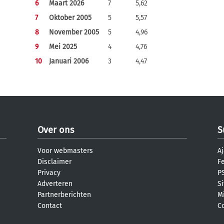
6
Maart 2026
7
5,62
7
Oktober 2005
5
5,57
8
November 2005
5
4,96
9
Mei 2025
4
4,76
10
Januari 2006
3
4,47
Over ons
S
Voor webmasters
Aj
Disclaimer
F
Privacy
PS
Adverteren
S
Partnerberichten
M
Contact
C