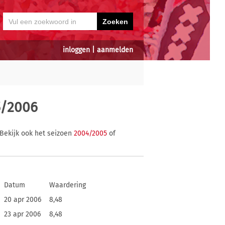
inloggen
|
aanmelden
5/2006
Bekijk ook het seizoen
2004/2005
of
Datum
Waardering
20 apr 2006
8,48
23 apr 2006
8,48