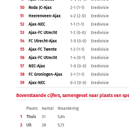
50
Roda JC-Ajax
2-1 (1-1)
Eredivisie
51
Heerenveen-Ajax
4-2 (2-0)
Eredivisie
52
Ajax-NEC
1-1 (1-1)
Eredivisie
53
Ajax-FC Utrecht
1-2 (0-0)
Eredivisie
54
FC Utrecht-Ajax
1-0 (0-0)
Eredivisie
55
Ajax-FC Twente
1-2 (1-1)
Eredivisie
56
Ajax-FC Utrecht
1-4 (0-1)
Eredivisie
57
NEC-Ajax
1-0 (0-0)
Eredivisie
58
FC Groningen-Ajax
3-1 (1-1)
Eredivisie
59
Ajax-NEC
0-3 (0-0)
Eredivisie
Bovenstaande cijfers, samengevat naar plaats van spe
Plaats
Aantal
Waardering
1
Thuis
31
5,84
2
Uit
28
5,73