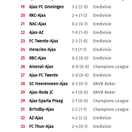
19
Ajax-FC Groningen
3-2 (2-0)
Eredivisie
20
RKC-Ajax
2-4 (1-2)
Eredivisie
21
NAC-Ajax
0-2 (0-1)
Eredivisie
22
Ajax-AZ
1-0 (1-0)
Eredivisie
23
FC Twente-Ajax
2-3 (1-0)
Eredivisie
24
Heracles-Ajax
1-3 (1-1)
Eredivisie
25
RBC-Ajax
0-2 (0-0)
Eredivisie
26
Arsenal-Ajax
0-0 (0-0)
Champions League
27
Ajax-FC Twente
2-0 (0-0)
Eredivisie
28
SC Heerenveen-Ajax
0-3 (0-1)
KNVB Beker
29
Ajax-Roda JC
4-1 (0-0)
KNVB Beker
29
Ajax-Sparta Praag
2-1 (0-0)
Champions League
31
Br?ndby-Ajax
2-2 (1-1)
Champions League
32
AZ-Ajax
4-2 (2-2)
Eredivisie
33
FC Thun-Ajax
2-4 (0-1)
Eredivisie