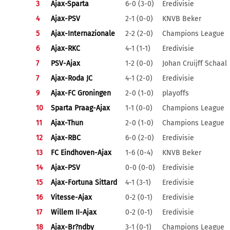
3
Ajax-Sparta
6-0 (3-0)
Eredivisie
4
Ajax-PSV
2-1 (0-0)
KNVB Beker
5
Ajax-Internazionale
2-2 (2-0)
Champions League
6
Ajax-RKC
4-1 (1-1)
Eredivisie
7
PSV-Ajax
1-2 (0-0)
Johan Cruijff Schaal
7
Ajax-Roda JC
4-1 (2-0)
Eredivisie
9
Ajax-FC Groningen
2-0 (1-0)
playoffs
10
Sparta Praag-Ajax
1-1 (0-0)
Champions League
11
Ajax-Thun
2-0 (1-0)
Champions League
12
Ajax-RBC
6-0 (2-0)
Eredivisie
13
FC Eindhoven-Ajax
1-6 (0-4)
KNVB Beker
14
Ajax-PSV
0-0 (0-0)
Eredivisie
15
Ajax-Fortuna Sittard
4-1 (3-1)
Eredivisie
16
Vitesse-Ajax
0-2 (0-1)
Eredivisie
17
Willem II-Ajax
0-2 (0-1)
Eredivisie
18
Ajax-Br?ndby
3-1 (0-1)
Champions League