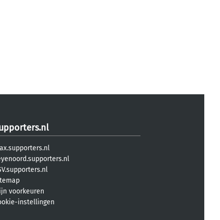
upporters.nl
ax.supporters.nl
eyenoord.supporters.nl
V.supporters.nl
itemap
ijn voorkeuren
ookie-instellingen