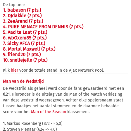
De top tien:
1. babason (7 pts.)
2. DJdakkie (7 pts.)
3. ZeeArend (7 pts.)
4. PURE MENACE FROM DENNIS (7 pts.)
5. Aad te Laat (7 pts.)
6. wbOxem85 (7 pts.)
7. Sicky AFCA (7 pts.)
8. Mortal Maxwell (7 pts.)
9. friend20 (7 pts.)
10. snellejelle (7 pts.)
Klik
hier
voor de totale stand in de Ajax Netwerk Pool.
Man van de Wedstrijd
De wedstrijd als geheel werd door de fans gewaardeerd met een
6.21
. Hieronder is de uitslag van de Man of the Match verkiezing
van deze wedstrijd weergegeven. Achter elke spelersnaam staat
tussen haakjes het aantal stemmen en de daarmee behaalde
score voor het
Man of the Season
klassement.
1.
Markus Rosenberg (872 -> 5,0)
2.
Steven Pienaar (624 -> 4,0)