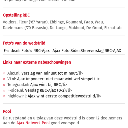
Opstelling RBC
Volders, Fleur ('67 Yaran), Ebbinge, Roumani, Paap, Wau,
Daelemans ('70 Basoski), De Lange, Makhout, De Groot, Elkhattabi
Foto's van de wedstrijd
F-side.nl: Foto's RBC-Ajax
Ajax Foto Side: Sfeerverslag RBC-AJAX
Links naar externe nabeschouwingen
Ajax.nl:
Verslag van minuut tot minuut
/li>
VI.nl:
Ajax imponeert niet maar wint wel simpel
/li>
Telegraaf.nl:
Ajax wint bij RBC
/li>
F-side.nl:
Verslag RBC-Ajax (0-2)
/li>
highlow.nl:
Ajax wint eerste competitiewedstrijd
/li>
Pool
De ruststand en uitslag van deze wedstrijd is door 12 deelnemers
aan de
Ajax Netwerk Pool
goed voorspeld.