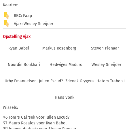
Kaarten:
RBC: Paap
Ajax: Wesley Sneijder
Opstelling Ajax
Ryan Babel
Markus Rosenberg
Steven Pienaar
Nourdin Boukhari
Hedwiges Maduro
Wesley Sneijder
Urby Emanuelson
Julien Escud?
Zdenek Grygera
Hatem Trabelsi
Hans Vonk
Wissels:
'46 Tom?s Gal?sek voor Julien Escud?
'77 Mauro Rosales voor Ryan Babel
'81 Johnny Heitinga voor Steven Pienaar