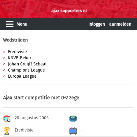
Menu
inloggen
|
aanmelden
Wedstrijden
Eredivisie
KNVB Beker
Johan Cruijff Schaal
Champions League
Europa League
Ajax start competitie met 0-2 zege
20 augustus 2005
-
Eredivisie
-