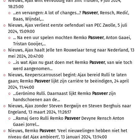
Nieuws, Ajax wint eenvoudig van Sint Truiden, 9 juli 2024,
18:25:00
...en vervangen: A lot of changes...?
Pasveer
, Rensch, Medić,
Baas, Wijndal,...
Nieuws, Ajax verliest eerste oefenduel van PEC Zwolle, 5 juli
2024, 15:09:00
... Na een uur spelen mochten Remko
Pasveer
, Anton Gaaei,
Tristan Gooijer,...
Nieuws, Ajax haalt Jelle ten Rouwelaar terug naar Nederland, 13
mei 2024, 20:47:00
...is wat Ajax nu gaat doen met Remko
Pasveer
, van wie toch
werd aangenomen...
Nieuws, Keeperscarroussel begint: Ajax bereid Rulli te laten
gaan; Remko
Pasveer
lijkt zijn carrière te beëindigen, 24 april
2024, 11:44:00
...Gerónimo Rulli. Daarnaast lijkt Remko
Pasveer
zijn
handschoenen aan de...
Nieuws, Ajax zonder Steven Bergwijn en Steven Berghuis naar
Engeland, 13 maart 2024, 11:26:17
...Ramaj Gero Rulli Remko
Pasveer
Devyne Rensch Anton
Gaaei Jorrel...
Nieuws, Remko
Pasveer
: 'Veel nieuwelingen hebben niet het
niveau dat Ajax ambieert', 13 januari 2024, 13:14:00