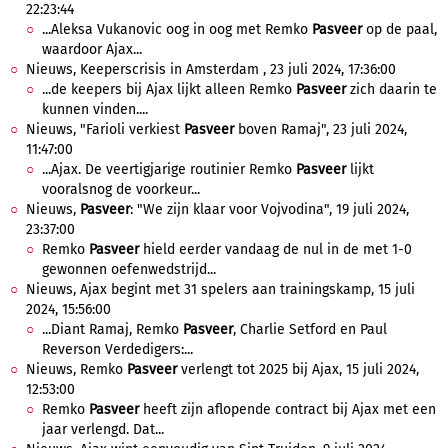
22:23:44
...Aleksa Vukanovic oog in oog met Remko
Pasveer
op de paal,
waardoor Ajax...
Nieuws, Keeperscrisis in Amsterdam , 23 juli 2024, 17:36:00
...de keepers bij Ajax lijkt alleen Remko
Pasveer
zich daarin te
kunnen vinden....
Nieuws, "Farioli verkiest
Pasveer
boven Ramaj", 23 juli 2024,
11:47:00
...Ajax. De veertigjarige routinier Remko
Pasveer
lijkt
vooralsnog de voorkeur...
Nieuws,
Pasveer
: "We zijn klaar voor Vojvodina", 19 juli 2024,
23:37:00
Remko
Pasveer
hield eerder vandaag de nul in de met 1-0
gewonnen oefenwedstrijd...
Nieuws, Ajax begint met 31 spelers aan trainingskamp, 15 juli
2024, 15:56:00
...Diant Ramaj, Remko
Pasveer
, Charlie Setford en Paul
Reverson Verdedigers:...
Nieuws, Remko
Pasveer
verlengt tot 2025 bij Ajax, 15 juli 2024,
12:53:00
Remko
Pasveer
heeft zijn aflopende contract bij Ajax met een
jaar verlengd. Dat...