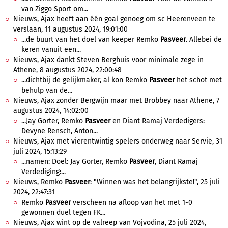
van Ziggo Sport om...
Nieuws, Ajax heeft aan één goal genoeg om sc Heerenveen te
verslaan, 11 augustus 2024, 19:01:00
...de buurt van het doel van keeper Remko
Pasveer
. Allebei de
keren vanuit een...
Nieuws, Ajax dankt Steven Berghuis voor minimale zege in
Athene, 8 augustus 2024, 22:00:48
...dichtbij de gelijkmaker, al kon Remko
Pasveer
het schot met
behulp van de...
Nieuws, Ajax zonder Bergwijn maar met Brobbey naar Athene, 7
augustus 2024, 14:02:00
...Jay Gorter, Remko
Pasveer
en Diant Ramaj Verdedigers:
Devyne Rensch, Anton...
Nieuws, Ajax met vierentwintig spelers onderweg naar Servië, 31
juli 2024, 15:13:29
...namen: Doel: Jay Gorter, Remko
Pasveer
, Diant Ramaj
Verdediging:...
Nieuws, Remko
Pasveer
: "Winnen was het belangrijkste!", 25 juli
2024, 22:47:31
Remko
Pasveer
verscheen na afloop van het met 1-0
gewonnen duel tegen FK...
Nieuws, Ajax wint op de valreep van Vojvodina, 25 juli 2024,