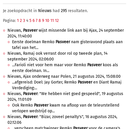
Je zoekopdracht in
Nieuws
had
295
resultaten.
Pagina:
1
2
3
4
5
6
7
8
9
10
11
12
Nieuws,
Pasveer
wijst missende link aan bij Ajax, 24 september
2024, 11:40:00
Eerste doelman Remko
Pasveer
nam gisteravond plaats aan
tafel van het...
Nieuws, Ramaj ook verrast door rol op tweede plan, 14
september 2024, 02:06:00
...Farioli niet voor hem maar voor Remko
Pasveer
koos als
eerste doelman. In...
Nieuws, Ajax onderweg naar Polen, 21 augustus 2024, 15:08:00
...afgereisd: Doel: Jay Gorter, Remko
Pasveer
en Diant Ramaj
Verdediging:...
Nieuws,
Pasveer
: "We hebben niet goed gespeeld", 19 augustus
2024, 11:01:09
Ook Remko
Pasveer
kwam na afloop van de teleurstellend
verlopen wedstrijd op...
Nieuws,
Pasveer
: "Bizar, zoveel penalty's", 16 augustus 2024,
02:12:06
...verscheen matchwinner Remko
Pasveer
voor de camera's