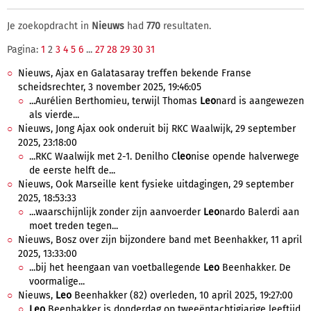
Je zoekopdracht in
Nieuws
had
770
resultaten.
Pagina:
1
2
3
4
5
6
...
27
28
29
30
31
Nieuws, Ajax en Galatasaray treffen bekende Franse
scheidsrechter, 3 november 2025, 19:46:05
...Aurélien Berthomieu, terwijl Thomas
Leo
nard is aangewezen
als vierde...
Nieuws, Jong Ajax ook onderuit bij RKC Waalwijk, 29 september
2025, 23:18:00
...RKC Waalwijk met 2-1. Denilho C
leo
nise opende halverwege
de eerste helft de...
Nieuws, Ook Marseille kent fysieke uitdagingen, 29 september
2025, 18:53:33
...waarschijnlijk zonder zijn aanvoerder
Leo
nardo Balerdi aan
moet treden tegen...
Nieuws, Bosz over zijn bijzondere band met Beenhakker, 11 april
2025, 13:33:00
...bij het heengaan van voetballegende
Leo
Beenhakker. De
voormalige...
Nieuws,
Leo
Beenhakker (82) overleden, 10 april 2025, 19:27:00
Leo
Beenhakker is donderdag op tweeëntachtigjarige leeftijd