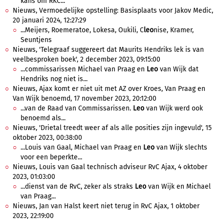
kans om RKC...
Nieuws, Vermoedelijke opstelling: Basisplaats voor Jakov Medic,
20 januari 2024, 12:27:29
...Meijers, Roemeratoe, Lokesa, Oukili, C
leo
nise, Kramer,
Seuntjens
Nieuws, 'Telegraaf suggereert dat Maurits Hendriks lek is van
veelbesproken boek', 2 december 2023, 09:15:00
...commissarissen Michael van Praag en
Leo
van Wijk dat
Hendriks nog niet is...
Nieuws, Ajax komt er niet uit met AZ over Kroes, Van Praag en
Van Wijk benoemd, 17 november 2023, 20:12:00
...van de Raad van Commissarissen.
Leo
van Wijk werd ook
benoemd als...
Nieuws, 'Drietal treedt weer af als alle posities zijn ingevuld', 15
oktober 2023, 00:38:00
...Louis van Gaal, Michael van Praag en
Leo
van Wijk slechts
voor een beperkte...
Nieuws, Louis van Gaal technisch adviseur RvC Ajax, 4 oktober
2023, 01:03:00
...dienst van de RvC​, zeker als straks
Leo
van Wijk en Michael
van Praag...
Nieuws, Jan van Halst keert niet terug in RvC Ajax, 1 oktober
2023, 22:19:00