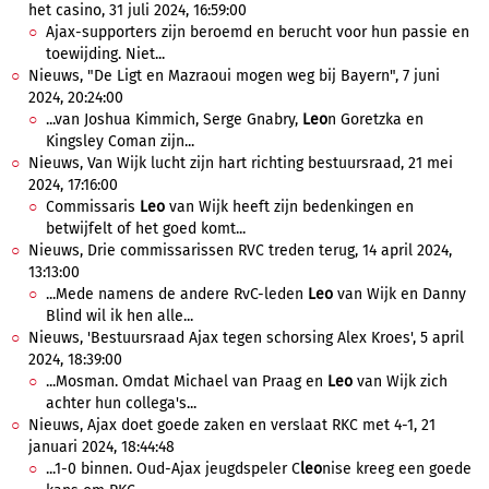
het casino, 31 juli 2024, 16:59:00
Ajax-supporters zijn beroemd en berucht voor hun passie en
toewijding. Niet...
Nieuws, "De Ligt en Mazraoui mogen weg bij Bayern", 7 juni
2024, 20:24:00
...van Joshua Kimmich, Serge Gnabry,
Leo
n Goretzka en
Kingsley Coman zijn...
Nieuws, Van Wijk lucht zijn hart richting bestuursraad, 21 mei
2024, 17:16:00
Commissaris
Leo
van Wijk heeft zijn bedenkingen en
betwijfelt of het goed komt...
Nieuws, Drie commissarissen RVC treden terug, 14 april 2024,
13:13:00
...Mede namens de andere RvC-leden
Leo
van Wijk en Danny
Blind wil ik hen alle...
Nieuws, 'Bestuursraad Ajax tegen schorsing Alex Kroes', 5 april
2024, 18:39:00
...Mosman. Omdat Michael van Praag en
Leo
van Wijk zich
achter hun collega's...
Nieuws, Ajax doet goede zaken en verslaat RKC met 4-1, 21
januari 2024, 18:44:48
...1-0 binnen. Oud-Ajax jeugdspeler C
leo
nise kreeg een goede