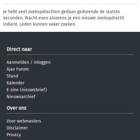
Je hebt veel zoekopdrachten gedaan gedurende de laatste
seconden. Wacht even alvorens je een nieuwe zoekopdracht
indient. Leden kunnen vaker zoeken.
Direct naar
Aanmelden
/
inloggen
Ajax Forum
Stand
Kalender
E-zine (nieuwsbrief)
Nieuwsarchief
Over ons
Voor webmasters
Disclaimer
Privacy