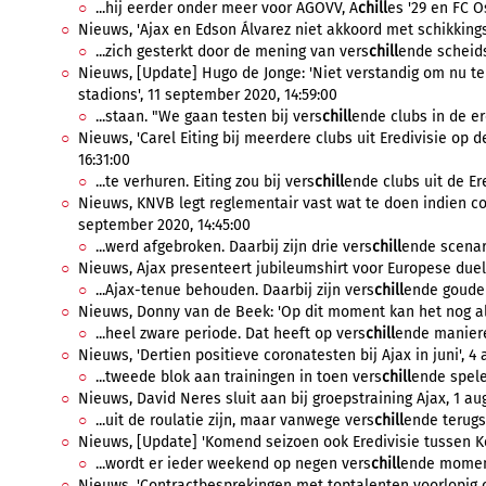
...hij eerder onder meer voor AGOVV, A
chill
es '29 en FC Os
Nieuws, 'Ajax en Edson Álvarez niet akkoord met schikking
...zich gesterkt door de mening van vers
chill
ende scheids
Nieuws, [Update] Hugo de Jonge: 'Niet verstandig om nu t
stadions', 11 september 2020, 14:59:00
...staan. "We gaan testen bij vers
chill
ende clubs in de er
Nieuws, 'Carel Eiting bij meerdere clubs uit Eredivisie op 
16:31:00
...te verhuren. Eiting zou bij vers
chill
ende clubs uit de Ere
Nieuws, KNVB legt reglementair vast wat te doen indien c
september 2020, 14:45:00
...werd afgebroken. Daarbij zijn drie vers
chill
ende scenari
Nieuws, Ajax presenteert jubileumshirt voor Europese duel
...Ajax-tenue behouden. Daarbij zijn vers
chill
ende gouden
Nieuws, Donny van de Beek: 'Op dit moment kan het nog all
...heel zware periode. Dat heeft op vers
chill
ende maniere
Nieuws, 'Dertien positieve coronatesten bij Ajax in juni', 4
...tweede blok aan trainingen in toen vers
chill
ende spele
Nieuws, David Neres sluit aan bij groepstraining Ajax, 1 au
...uit de roulatie zijn, maar vanwege vers
chill
ende terugsl
Nieuws, [Update] 'Komend seizoen ook Eredivisie tussen Ker
...wordt er ieder weekend op negen vers
chill
ende moment
Nieuws, 'Contractbesprekingen met toptalenten voorlopig on