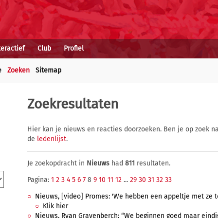
teractief
Club
Profiel
e
Zoeken
Sitemap
Zoekresultaten
Hier kan je nieuws en reacties doorzoeken. Ben je op zoek na
de
ledenlijst
.
Je zoekopdracht in
Nieuws
had
811
resultaten.
Pagina:
1
2
3
4
5
6
7
8
9
10
11
12
...
29
30
31
32
33
Nieuws, [video] Promes: 'We hebben een appeltje met ze t
Klik hier
Nieuws, Ryan Gravenberch: “We beginnen goed maar eindige