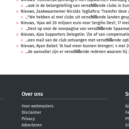
...ook in de belangstelling van vers
chill
ende clubs in Euro
Nieuws, Zaakwaarnemer Nicolás Tagliafico: 'Transfer deze zo
..."We hebben al met clubs uit vers
chill
ende landen gesp
Nieuws, 'Ajax wil 20 miljoen euro voor Sergiño Dest', 17 mei
...Dest op voor de voorpagina van vers
chill
ende Spaanse 
Nieuws, Ajax Supporters Delegatie: 'Zie af van compensatie'
...een mail van de club ontvangen met vers
chill
ende opt
Nieuws, Ryan Babel: 'Ik had meer kunnen brengen', 4 mei 2
...de aanvaller zijn er vers
chill
ende redenen waarom hij zi
Over ons
S
Voor webmasters
Aj
Disclaimer
F
Privacy
PS
Adverteren
S