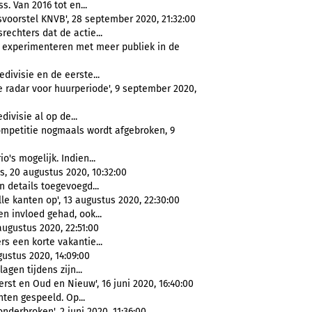
s. Van 2016 tot en...
svoorstel KNVB', 28 september 2020, 21:32:00
rechters dat de actie...
e experimenteren met meer publiek in de
edivisie en de eerste...
de radar voor huurperiode', 9 september 2020,
divisie al op de...
ompetitie nogmaals wordt afgebroken, 9
o's mogelijk. Indien...
s, 20 augustus 2020, 10:32:00
 details toegevoegd...
e kanten op', 13 augustus 2020, 22:30:00
n invloed gehad, ook...
 augustus 2020, 22:51:00
rs een korte vakantie...
gustus 2020, 14:09:00
agen tijdens zijn...
st en Oud en Nieuw', 16 juni 2020, 16:40:00
en gespeeld. Op...
derbroken', 2 juni 2020, 11:36:00