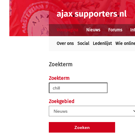
Voorpagina
Nieuws
Forums
In
Over ons
Social
Ledenlijst
Wie onlin
Zoekterm
Zoekterm
Zoekgebied