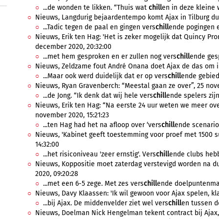
...de wonden te likken. “Thuis wat
chill
en in deze kleine w
Nieuws, Langdurig bejaardentempo komt Ajax in Tilburg duu
...Tadic tegen de paal en gingen vers
chill
ende pogingen er 
Nieuws, Erik ten Hag: 'Het is zeker mogelijk dat Quincy Prom
december 2020, 20:32:00
...met hem gesproken en er zullen nog vers
chill
ende ges
Nieuws, Zeldzame fout André Onana doet Ajax de das om in 
...Maar ook werd duidelijk dat er op vers
chill
ende gebiede
Nieuws, Ryan Gravenberch: “Meestal gaan ze over”, 25 nov
...de Jong. “Ik denk dat wij hele vers
chill
ende spelers zijn 
Nieuws, Erik ten Hag: “Na eerste 24 uur weten we meer ove
november 2020, 15:21:23
...ten Hag had het na afloop over ‘vers
chill
ende scenario’s’
Nieuws, 'Kabinet geeft toestemming voor proef met 1500 su
14:32:00
...het risiconiveau 'zeer ernstig'. Vers
chill
ende clubs hebb
Nieuws, Koppositie moet zaterdag verstevigd worden na du
2020, 09:20:28
...met een 6-5 zege. Met zes vers
chill
ende doelpuntenmak
Nieuws, Davy Klaassen: 'Ik wil gewoon voor Ajax spelen, klaa
...bij Ajax. De middenvelder ziet wel vers
chill
en tussen de
Nieuws, Doelman Nick Hengelman tekent contract bij Ajax, 