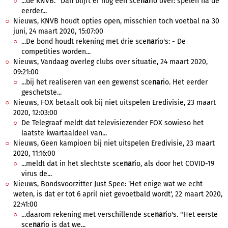
...de KNVB. "Dan blijft er nog één sce
nar
io over: spelen na de
eerder...
Nieuws, KNVB houdt opties open, misschien toch voetbal na 30
juni, 24 maart 2020, 15:07:00
...De bond houdt rekening met drie sce
nar
io's: - De
competities worden...
Nieuws, Vandaag overleg clubs over situatie, 24 maart 2020,
09:21:00
...bij het realiseren van een gewenst sce
nar
io. Het eerder
geschetste...
Nieuws, FOX betaalt ook bij niet uitspelen Eredivisie, 23 maart
2020, 12:03:00
De Telegraaf meldt dat televisiezender FOX sowieso het
laatste kwartaaldeel van...
Nieuws, Geen kampioen bij niet uitspelen Eredivisie, 23 maart
2020, 11:16:00
...meldt dat in het slechtste sce
nar
io, als door het COVID-19
virus de...
Nieuws, Bondsvoorzitter Just Spee: 'Het enige wat we echt
weten, is dat er tot 6 april niet gevoetbald wordt', 22 maart 2020,
22:41:00
...daarom rekening met verschillende sce
nar
io's. "Het eerste
sce
nar
io is dat we...