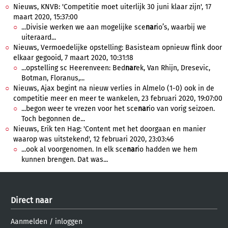
Nieuws, KNVB: 'Competitie moet uiterlijk 30 juni klaar zijn', 17
maart 2020, 15:37:00
...Divisie werken we aan mogelijke sce
nar
io’s, waarbij we
uiteraard...
Nieuws, Vermoedelijke opstelling: Basisteam opnieuw flink door
elkaar gegooid, 7 maart 2020, 10:31:18
...opstelling sc Heerenveen: Bed
nar
ek, Van Rhijn, Dresevic,
Botman, Floranus,...
Nieuws, Ajax begint na nieuw verlies in Almelo (1-0) ook in de
competitie meer en meer te wankelen, 23 februari 2020, 19:07:00
...begon weer te vrezen voor het sce
nar
io van vorig seizoen.
Toch begonnen de...
Nieuws, Erik ten Hag: 'Content met het doorgaan en manier
waarop was uitstekend', 12 februari 2020, 23:03:46
...ook al voorgenomen. In elk sce
nar
io hadden we hem
kunnen brengen. Dat was...
Direct naar
Aanmelden
/
inloggen