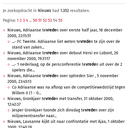
Je zoekopdracht in
Nieuws
had
1.352
resultaten.
Pagina:
1
2
3
4
...
50
51
52
53
54
55
Nieuws, Adriaanse te
vrede
n over eerste half jaar, 18 december
2000, 23:15:51
...- FC Twente. Adriaanse liet weten te
vrede
n te zijn over de
stand van zaken...
Nieuws, Adriaanse te
vrede
n over debuut Hersi en Lobont, 26
november 2000, 19:31:17
...- 1 nederlaag, op de persconferentie te
vrede
n uit over de 2
spelers die...
Nieuws, Adriaanse te
vrede
n over optreden Sier , 5 november
2000, 23:45:13
Co Adriaanse was na afloop van de competitiewedstrijd tegen
Willem II (1 - 0...
Nieuws, Gronkjaer te
vrede
n met transfer, 31 oktober 2000,
12:42:37
Jesper Gronkjaer toonde zich dinsdag te
vrede
n over zijn
miljoenentransfer naar...
Nieuws, Lausanne kijkt uit naar confrontatie met Ajax, 1 oktober
2000, 17:40:28