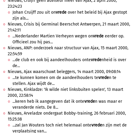
Nieuws, Cruijff geen adviseur meer van Ajax, 2 april 2000,
23:24:23
Johan Cruijff zou uit on
vrede
over het beleid bij Ajax gestopt
zijn als...
Nieuws, Crisis bij Germinal Beerschot Antwerpen, 21 maart 2000,
21:42:11
...Nederlander Martien Verheyen wegen on
vrede
eerder op.
Officieel zou hij pas...
Nieuws, ANP: onderzoek naar structuur van Ajax, 15 maart 2000,
22:54:59
...de club en ook bij aandeelhouders onte
vrede
nheid is over
de...
Nieuws, Ajax waarschuwt beleggers, 14 maart 2000, 09:08:14
...te kunnen komen om de aandeelhouders te
vrede
n te
stellen. Ajax wijdt de...
Nieuws, Kinkladze: 'Ik wilde niet linksbuiten spelen', 13 maart
2000, 22:58:14
...keren heb ik aangegeven dat ik onte
vrede
n was maar er
veranderde niets. De 8...
Nieuws, Arveladze ondergaat Bobby-training, 26 februari 2000,
15:25:38
...zal Jan Wouters toch niet helemaal onte
vrede
n zijn met de
verplaatsing van...