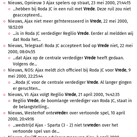
Nieuws, Opnieuw 3 Ajax spelers op straat, 23 mei 2000, 21:44:15
...hebben bij Roda JC in een ruil met
Vrede
. Deze ruil zou niet
geaccepteerd...
Nieuws, Ajax niet meer ge?nteresseerd in
Vrede
, 22 mei 2000,
18:52:09
...is in Roda JC verdediger Regilio
Vrede
. Eerder al meldden wij
dat Roda het...
Nieuws, Telegraaf: Roda JC accepteert bod op
Vrede
niet, 22 mei
2000, 08:04:55
...dat Ajax op de centrale verdediger
Vrede
heeft gedaan.
Volgens de...
Nieuws, NOS: Ajax meldt zich officieel bij Roda JC voor
Vrede
, 9
mei 2000, 22:25:44
...Roda JC voor de centrale verdediger
Vrede
. Al langer gingen
er geruchten...
Nieuws, VI: Ajax volgt Regilio
Vrede
, 21 april 2000, 14:42:35
Regilio
Vrede
, de boomlange verdediger van Roda JC, staat in
de belangstelling...
Nieuws, Westerhof onte
vrede
n over vertoonde spel, 10 april
2000, 20:49:16
...wedstrijd Ajax - Sparta (3 - 2) niet te
vrede
n over het
vertoonde spel van de...