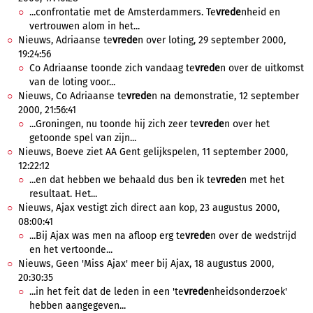
...confrontatie met de Amsterdammers. Te
vrede
nheid en
vertrouwen alom in het...
Nieuws, Adriaanse te
vrede
n over loting, 29 september 2000,
19:24:56
Co Adriaanse toonde zich vandaag te
vrede
n over de uitkomst
van de loting voor...
Nieuws, Co Adriaanse te
vrede
n na demonstratie, 12 september
2000, 21:56:41
...Groningen, nu toonde hij zich zeer te
vrede
n over het
getoonde spel van zijn...
Nieuws, Boeve ziet AA Gent gelijkspelen, 11 september 2000,
12:22:12
...en dat hebben we behaald dus ben ik te
vrede
n met het
resultaat. Het...
Nieuws, Ajax vestigt zich direct aan kop, 23 augustus 2000,
08:00:41
...Bij Ajax was men na afloop erg te
vrede
n over de wedstrijd
en het vertoonde...
Nieuws, Geen 'Miss Ajax' meer bij Ajax, 18 augustus 2000,
20:30:35
...in het feit dat de leden in een 'te
vrede
nheidsonderzoek'
hebben aangegeven...