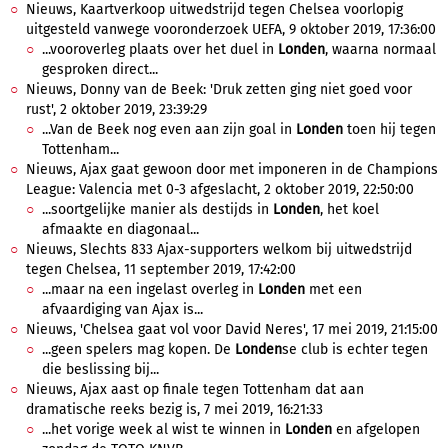
Nieuws, Kaartverkoop uitwedstrijd tegen Chelsea voorlopig
uitgesteld vanwege vooronderzoek UEFA, 9 oktober 2019, 17:36:00
...vooroverleg plaats over het duel in
Londen
, waarna normaal
gesproken direct...
Nieuws, Donny van de Beek: 'Druk zetten ging niet goed voor
rust', 2 oktober 2019, 23:39:29
...Van de Beek nog even aan zijn goal in
Londen
toen hij tegen
Tottenham...
Nieuws, Ajax gaat gewoon door met imponeren in de Champions
League: Valencia met 0-3 afgeslacht, 2 oktober 2019, 22:50:00
...soortgelijke manier als destijds in
Londen
, het koel
afmaakte en diagonaal...
Nieuws, Slechts 833 Ajax-supporters welkom bij uitwedstrijd
tegen Chelsea, 11 september 2019, 17:42:00
...maar na een ingelast overleg in
Londen
met een
afvaardiging van Ajax is...
Nieuws, 'Chelsea gaat vol voor David Neres', 17 mei 2019, 21:15:00
...geen spelers mag kopen. De
Londen
se club is echter tegen
die beslissing bij...
Nieuws, Ajax aast op finale tegen Tottenham dat aan
dramatische reeks bezig is, 7 mei 2019, 16:21:33
...het vorige week al wist te winnen in
Londen
en afgelopen