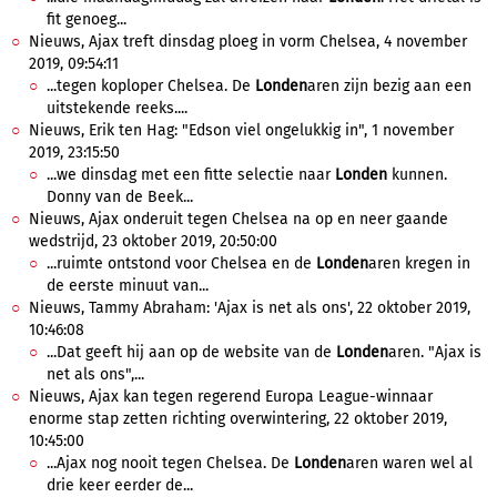
fit genoeg...
Nieuws, Ajax treft dinsdag ploeg in vorm Chelsea, 4 november
2019, 09:54:11
...tegen koploper Chelsea. De
Londen
aren zijn bezig aan een
uitstekende reeks....
Nieuws, Erik ten Hag: "Edson viel ongelukkig in", 1 november
2019, 23:15:50
...we dinsdag met een fitte selectie naar
Londen
kunnen.
Donny van de Beek...
Nieuws, Ajax onderuit tegen Chelsea na op en neer gaande
wedstrijd, 23 oktober 2019, 20:50:00
...ruimte ontstond voor Chelsea en de
Londen
aren kregen in
de eerste minuut van...
Nieuws, Tammy Abraham: 'Ajax is net als ons', 22 oktober 2019,
10:46:08
...Dat geeft hij aan op de website van de
Londen
aren. "Ajax is
net als ons",...
Nieuws, Ajax kan tegen regerend Europa League-winnaar
enorme stap zetten richting overwintering, 22 oktober 2019,
10:45:00
...Ajax nog nooit tegen Chelsea. De
Londen
aren waren wel al
drie keer eerder de...