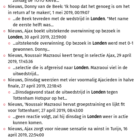
zondag de TOTO KNVB...
Nieuws, Donny van de Beek: 'Ik hoop dat het genoeg is om het
in return af te maken', 1 mei 2019, 00:19:07
...de Beek tevreden met de wedstrijd in
Londen
. "Met name
de eerste helft was...
Nieuws, Ajax boekt uitstekende overwinning op bezoek in
Londen
, 30 april 2019, 22:59:00
...uitstekende overwinning. Op bezoek in
Londen
werd met 0-1
gewonnen. Donny...
Nieuws, Noussair Mazraoui keert terug in selectie Ajax, 29 april
2019, 17:45:36
...selectie die is afgereisd naar
Londen
. Mazraoui viel in de
uitwedstrijd...
Nieuws, Dinsdag weerzien met vier voormalig Ajacieden in halve
finale, 27 april 2019, 22:18:45
...Dinsdagavond staat de uitwedstrijd in
Londen
tegen
Tottenham Hotspur op het...
Nieuws, 'Noussair Mazraoui hervat groepstraining en lijkt fit
voor Tottenham', 27 april 2019, 08:43:00
...geen reactie volgt, zal hij dinsdag in
Londen
weer in actie
kunnen komen.
Nieuws, Ajax zorgt voor nieuwe sensatie na winst in Turijn, 16
april 2019, 22:54:00