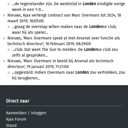
...de tegenstander zijn. De wedstrijd in
Londen
eindigde vorige
week in een 1-0...
Nieuws, Ajax verlengt contract van Marc Overmars tot 2024, 18
maart 2019, 16:05:00
...graag de overstap willen maken naar de
Londen
se club,
waar hij als speler...
Nieuws, 'Marc Overmars sprak al met Arsenal over functie als
technisch directeur', 16 februari 2019, 08:29:00
...club. Dat weet The Sun te melden. De
Londen
se club zou
zelfs al gesproken...
Nieuws, 'Marc Overmars in beeld bij Arsenal als technisch
directeur', 19 januari 2019, 11:21:00
...opgesteld. Indien Overmars naar
Londen
zou vertrekken, zou
hij terugkeren...
Direct naar
Aanmelden
/
inloggen
Ajax Forum
Stand