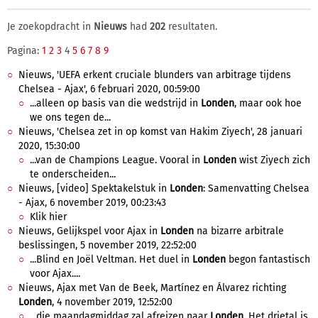
Je zoekopdracht in
Nieuws
had
202
resultaten.
Pagina:
1
2
3
4
5
6
7
8
9
Nieuws, 'UEFA erkent cruciale blunders van arbitrage tijdens
Chelsea - Ajax', 6 februari 2020, 00:59:00
...alleen op basis van die wedstrijd in
Londen
, maar ook hoe
we ons tegen de...
Nieuws, 'Chelsea zet in op komst van Hakim Ziyech', 28 januari
2020, 15:30:00
...van de Champions League. Vooral in
Londen
wist Ziyech zich
te onderscheiden...
Nieuws, [video] Spektakelstuk in
Londen
: Samenvatting Chelsea
- Ajax, 6 november 2019, 00:23:43
Klik hier
Nieuws, Gelijkspel voor Ajax in
Londen
na bizarre arbitrale
beslissingen, 5 november 2019, 22:52:00
...Blind en Joël Veltman. Het duel in
Londen
begon fantastisch
voor Ajax....
Nieuws, Ajax met Van de Beek, Martínez en Álvarez richting
Londen
, 4 november 2019, 12:52:00
...die maandagmiddag zal afreizen naar
Londen
. Het drietal is