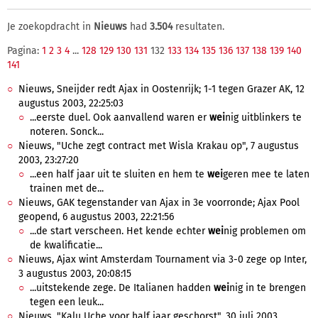
Je zoekopdracht in
Nieuws
had
3.504
resultaten.
Pagina:
1
2
3
4
...
128
129
130
131
132
133
134
135
136
137
138
139
140
141
Nieuws, Sneijder redt Ajax in Oostenrijk; 1-1 tegen Grazer AK, 12
augustus 2003, 22:25:03
...eerste duel. Ook aanvallend waren er
wei
nig uitblinkers te
noteren. Sonck...
Nieuws, "Uche zegt contract met Wisla Krakau op", 7 augustus
2003, 23:27:20
...een half jaar uit te sluiten en hem te
wei
geren mee te laten
trainen met de...
Nieuws, GAK tegenstander van Ajax in 3e voorronde; Ajax Pool
geopend, 6 augustus 2003, 22:21:56
...de start verscheen. Het kende echter
wei
nig problemen om
de kwalificatie...
Nieuws, Ajax wint Amsterdam Tournament via 3-0 zege op Inter,
3 augustus 2003, 20:08:15
...uitstekende zege. De Italianen hadden
wei
nig in te brengen
tegen een leuk...
Nieuws, "Kalu Uche voor half jaar geschorst", 30 juli 2003,