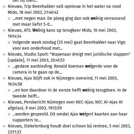
liet hij toen...
Nieuws, Trip Beenhakker valt opnieuw in het water na rood
Mido, 18 mei 2003, 21:40:42
...met negen man. De ploeg ging dan ook
wei
nig verrassend
met maar liefst 5-0...
Nieuws, AT5:
Wei
nig kans op terugkeer Mido, 16 mei 2003,
19:14:34
Volgende week zondag (25 mei) gaat Beenhakker naar Vigo
voor een onderhoud met...
Nieuws, Studio Sport: "Wapenaar dreigt met juridische stappen"
[update], 11 mei 2003, 20:41:53
...gedane aanbieding. Ronald Koeman
wei
gerde voor de
camera in te gaan op de...
Nieuws, Ajax blijft ook in Nijmegen overeind, 11 mei 2003,
16:34:58
...en kon daardoor in de eerste helft
wei
nig terugdoen. In de
tweede helft...
Nieuws, Persbericht Nijmegen over NEC-Ajax; NEC A1-Ajax A1
afgelast, 9 mei 2003, 19:13:59
...worden gespeeld. Dit omdat Ajax
wei
gert kaarten aan haar
supporters te...
Nieuws, Stekelenburg houdt doel schoon bij rentree, 5 mei 2003,
23:11:33