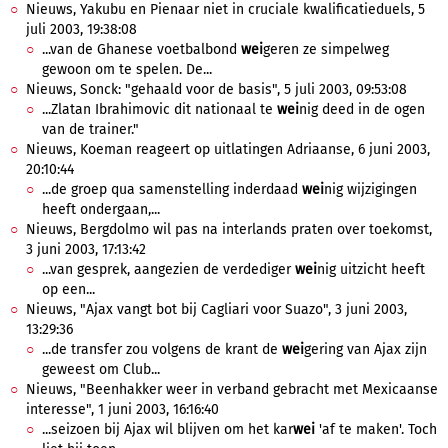
Nieuws, Yakubu en Pienaar niet in cruciale kwalificatieduels, 5
juli 2003, 19:38:08
...van de Ghanese voetbalbond
wei
geren ze simpelweg
gewoon om te spelen. De...
Nieuws, Sonck: "gehaald voor de basis", 5 juli 2003, 09:53:08
...Zlatan Ibrahimovic dit nationaal te
wei
nig deed in de ogen
van de trainer."
Nieuws, Koeman reageert op uitlatingen Adriaanse, 6 juni 2003,
20:10:44
...de groep qua samenstelling inderdaad
wei
nig wijzigingen
heeft ondergaan,...
Nieuws, Bergdolmo wil pas na interlands praten over toekomst,
3 juni 2003, 17:13:42
...van gesprek, aangezien de verdediger
wei
nig uitzicht heeft
op een...
Nieuws, "Ajax vangt bot bij Cagliari voor Suazo", 3 juni 2003,
13:29:36
...de transfer zou volgens de krant de
wei
gering van Ajax zijn
geweest om Club...
Nieuws, "Beenhakker weer in verband gebracht met Mexicaanse
interesse", 1 juni 2003, 16:16:40
...seizoen bij Ajax wil blijven om het kar
wei
'af te maken'. Toch