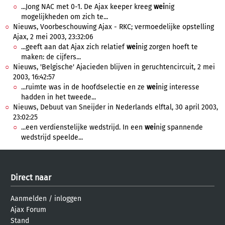
...Jong NAC met 0-1. De Ajax keeper kreeg
wei
nig
mogelijkheden om zich te...
Nieuws, Voorbeschouwing Ajax - RKC; vermoedelijke opstelling
Ajax, 2 mei 2003, 23:32:06
...geeft aan dat Ajax zich relatief
wei
nig zorgen hoeft te
maken: de cijfers...
Nieuws, 'Belgische' Ajacieden blijven in geruchtencircuit, 2 mei
2003, 16:42:57
...ruimte was in de hoofdselectie en ze
wei
nig interesse
hadden in het tweede...
Nieuws, Debuut van Sneijder in Nederlands elftal, 30 april 2003,
23:02:25
...een verdienstelijke wedstrijd. In een
wei
nig spannende
wedstrijd speelde...
Direct naar
Aanmelden
/
inloggen
Ajax Forum
Stand