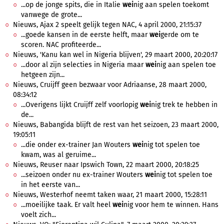
...op de jonge spits, die in Italie
wei
nig aan spelen toekomt
vanwege de grote...
Nieuws, Ajax 2 speelt gelijk tegen NAC, 4 april 2000, 21:15:37
...goede kansen in de eerste helft, maar
wei
gerde om te
scoren. NAC profiteerde...
Nieuws, 'Kanu kan wel in Nigeria blijven', 29 maart 2000, 20:20:17
...door al zijn selecties in Nigeria maar
wei
nig aan spelen toe
hetgeen zijn...
Nieuws, Cruijff geen bezwaar voor Adriaanse, 28 maart 2000,
08:34:12
...Overigens lijkt Cruijff zelf voorlopig
wei
nig trek te hebben in
de...
Nieuws, Babangida blijft de rest van het seizoen, 23 maart 2000,
19:05:11
...die onder ex-trainer Jan Wouters
wei
nig tot spelen toe
kwam, was al geruime...
Nieuws, Reuser naar Ipswich Town, 22 maart 2000, 20:18:25
...seizoen onder nu ex-trainer Wouters
wei
nig tot spelen toe
in het eerste van...
Nieuws, Westerhof neemt taken waar, 21 maart 2000, 15:28:11
...moeilijke taak. Er valt heel
wei
nig voor hem te winnen. Hans
voelt zich...