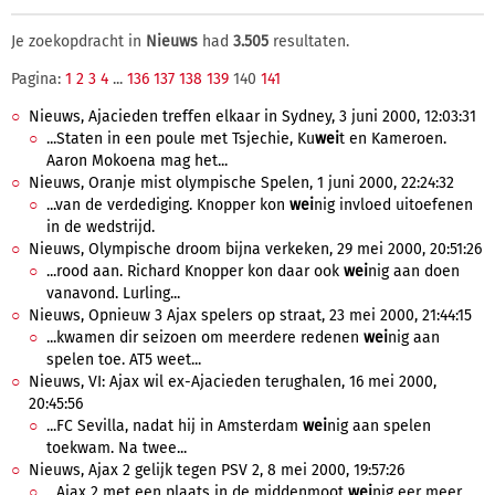
Je zoekopdracht in
Nieuws
had
3.505
resultaten.
Pagina:
1
2
3
4
...
136
137
138
139
140
141
Nieuws, Ajacieden treffen elkaar in Sydney, 3 juni 2000, 12:03:31
...Staten in een poule met Tsjechie, Ku
wei
t en Kameroen.
Aaron Mokoena mag het...
Nieuws, Oranje mist olympische Spelen, 1 juni 2000, 22:24:32
...van de verdediging. Knopper kon
wei
nig invloed uitoefenen
in de wedstrijd.
Nieuws, Olympische droom bijna verkeken, 29 mei 2000, 20:51:26
...rood aan. Richard Knopper kon daar ook
wei
nig aan doen
vanavond. Lurling...
Nieuws, Opnieuw 3 Ajax spelers op straat, 23 mei 2000, 21:44:15
...kwamen dir seizoen om meerdere redenen
wei
nig aan
spelen toe. AT5 weet...
Nieuws, VI: Ajax wil ex-Ajacieden terughalen, 16 mei 2000,
20:45:56
...FC Sevilla, nadat hij in Amsterdam
wei
nig aan spelen
toekwam. Na twee...
Nieuws, Ajax 2 gelijk tegen PSV 2, 8 mei 2000, 19:57:26
...Ajax 2 met een plaats in de middenmoot
wei
nig eer meer