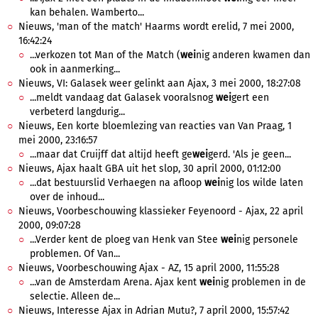
kan behalen. Wamberto...
Nieuws, 'man of the match' Haarms wordt erelid, 7 mei 2000,
16:42:24
...verkozen tot Man of the Match (
wei
nig anderen kwamen dan
ook in aanmerking...
Nieuws, VI: Galasek weer gelinkt aan Ajax, 3 mei 2000, 18:27:08
...meldt vandaag dat Galasek vooralsnog
wei
gert een
verbeterd langdurig...
Nieuws, Een korte bloemlezing van reacties van Van Praag, 1
mei 2000, 23:16:57
...maar dat Cruijff dat altijd heeft ge
wei
gerd. 'Als je geen...
Nieuws, Ajax haalt GBA uit het slop, 30 april 2000, 01:12:00
...dat bestuurslid Verhaegen na afloop
wei
nig los wilde laten
over de inhoud...
Nieuws, Voorbeschouwing klassieker Feyenoord - Ajax, 22 april
2000, 09:07:28
...Verder kent de ploeg van Henk van Stee
wei
nig personele
problemen. Of Van...
Nieuws, Voorbeschouwing Ajax - AZ, 15 april 2000, 11:55:28
...van de Amsterdam Arena. Ajax kent
wei
nig problemen in de
selectie. Alleen de...
Nieuws, Interesse Ajax in Adrian Mutu?, 7 april 2000, 15:57:42