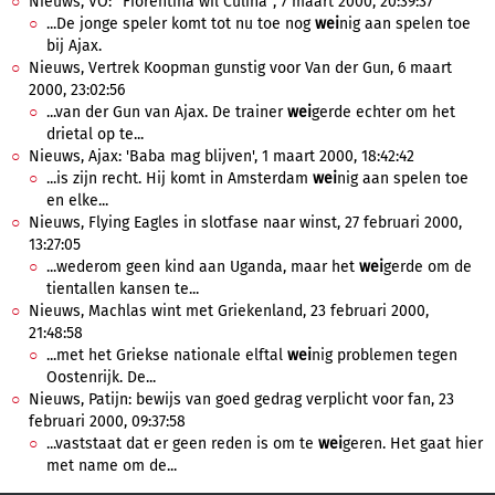
Nieuws, VO: "Fiorentina wil Culina", 7 maart 2000, 20:39:37
...De jonge speler komt tot nu toe nog
wei
nig aan spelen toe
bij Ajax.
Nieuws, Vertrek Koopman gunstig voor Van der Gun, 6 maart
2000, 23:02:56
...van der Gun van Ajax. De trainer
wei
gerde echter om het
drietal op te...
Nieuws, Ajax: 'Baba mag blijven', 1 maart 2000, 18:42:42
...is zijn recht. Hij komt in Amsterdam
wei
nig aan spelen toe
en elke...
Nieuws, Flying Eagles in slotfase naar winst, 27 februari 2000,
13:27:05
...wederom geen kind aan Uganda, maar het
wei
gerde om de
tientallen kansen te...
Nieuws, Machlas wint met Griekenland, 23 februari 2000,
21:48:58
...met het Griekse nationale elftal
wei
nig problemen tegen
Oostenrijk. De...
Nieuws, Patijn: bewijs van goed gedrag verplicht voor fan, 23
februari 2000, 09:37:58
...vaststaat dat er geen reden is om te
wei
geren. Het gaat hier
met name om de...