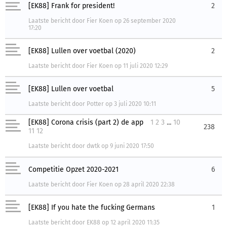
[EK88] Frank for president!
2
Laatste bericht
door
Fier Koen
op
26 september 2020
17:20
[EK88] Lullen over voetbal (2020)
2
Laatste bericht
door
Fier Koen
op
11 juli 2020 12:29
[EK88] Lullen over voetbal
5
Laatste bericht
door
Potter
op
3 juli 2020 10:11
[EK88] Corona crisis (part 2) de app
1
2
3
...
10
238
11
12
Laatste bericht
door
dwtk
op
9 juni 2020 17:50
Competitie Opzet 2020-2021
6
Laatste bericht
door
Fier Koen
op
28 april 2020 22:38
[EK88] If you hate the fucking Germans
1
Laatste bericht
door
EK88
op
12 april 2020 11:35