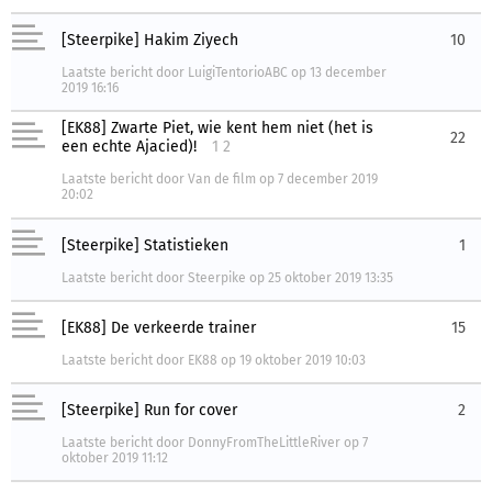
[Steerpike] Hakim Ziyech
10
Laatste bericht
door
LuigiTentorioABC
op
13 december
2019 16:16
[EK88] Zwarte Piet, wie kent hem niet (het is
22
een echte Ajacied)!
1
2
Laatste bericht
door
Van de film
op
7 december 2019
20:02
[Steerpike] Statistieken
1
Laatste bericht
door
Steerpike
op
25 oktober 2019 13:35
[EK88] De verkeerde trainer
15
Laatste bericht
door
EK88
op
19 oktober 2019 10:03
[Steerpike] Run for cover
2
Laatste bericht
door
DonnyFromTheLittleRiver
op
7
oktober 2019 11:12