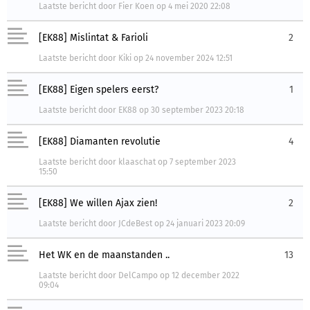
Laatste bericht
door
Fier Koen
op
4 mei 2020 22:08
[EK88] Mislintat & Farioli
2
Laatste bericht
door
Kiki
op
24 november 2024 12:51
[EK88] Eigen spelers eerst?
1
Laatste bericht
door
EK88
op
30 september 2023 20:18
[EK88] Diamanten revolutie
4
Laatste bericht
door
klaaschat
op
7 september 2023
15:50
[EK88] We willen Ajax zien!
2
Laatste bericht
door
JCdeBest
op
24 januari 2023 20:09
Het WK en de maanstanden ..
13
Laatste bericht
door
DelCampo
op
12 december 2022
09:04