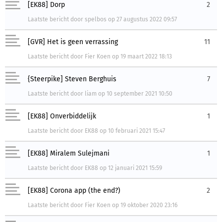
[EK88] Dorp
2
Laatste bericht
door
spelbos
op
27 augustus 2022 09:57
[GVR] Het is geen verrassing
11
Laatste bericht
door
Fier Koen
op
19 maart 2022 18:13
{Steerpike] Steven Berghuis
7
Laatste bericht
door
liam
op
10 september 2021 10:50
[EK88] Onverbiddelijk
1
Laatste bericht
door
EK88
op
10 februari 2021 15:47
[EK88] Miralem Sulejmani
1
Laatste bericht
door
EK88
op
12 januari 2021 15:59
[EK88] Corona app (the end?)
2
Laatste bericht
door
Fier Koen
op
19 oktober 2020 23:16