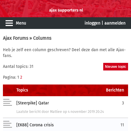
Menu
inloggen
|
aanmelden
Ajax Forums
» Columns
Heb je zelf een column geschreven? Deel deze dan met alle Ajax-
fans.
Aantal topics: 31
Pagina: 1
2
Topics
Berichten
[Steerpike] Qatar
3
Laatste bericht
door
Mattiee
op
4 november 2019 20:24
[EK88] Corona crisis
11