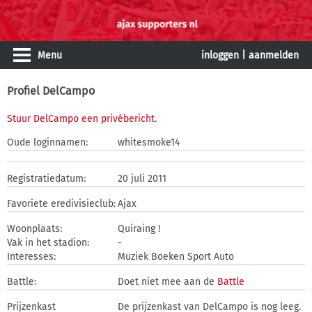
Menu
inloggen
|
aanmelden
Profiel DelCampo
Stuur DelCampo een privébericht
.
Oude loginnamen:
whitesmoke14
Registratiedatum:
20 juli 2011
Favoriete eredivisieclub:
Ajax
Woonplaats:
Quiraing !
Vak in het stadion:
-
Interesses:
Muziek Boeken Sport Auto
Battle:
Doet niet mee aan de
Battle
Prijzenkast
De prijzenkast van DelCampo is nog leeg.