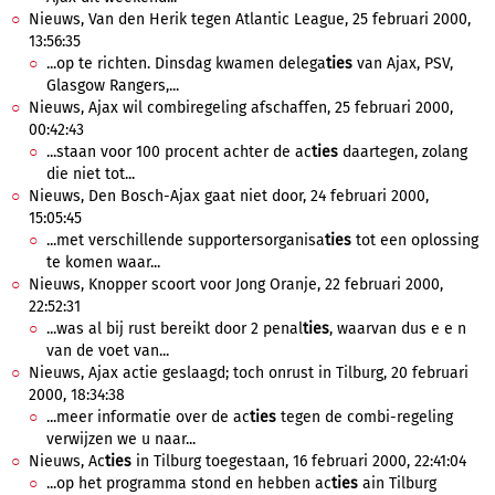
Nieuws, Van den Herik tegen Atlantic League, 25 februari 2000,
13:56:35
...op te richten. Dinsdag kwamen delega
ties
van Ajax, PSV,
Glasgow Rangers,...
Nieuws, Ajax wil combiregeling afschaffen, 25 februari 2000,
00:42:43
...staan voor 100 procent achter de ac
ties
daartegen, zolang
die niet tot...
Nieuws, Den Bosch-Ajax gaat niet door, 24 februari 2000,
15:05:45
...met verschillende supportersorganisa
ties
tot een oplossing
te komen waar...
Nieuws, Knopper scoort voor Jong Oranje, 22 februari 2000,
22:52:31
...was al bij rust bereikt door 2 penal
ties
, waarvan dus e e n
van de voet van...
Nieuws, Ajax actie geslaagd; toch onrust in Tilburg, 20 februari
2000, 18:34:38
...meer informatie over de ac
ties
tegen de combi-regeling
verwijzen we u naar...
Nieuws, Ac
ties
in Tilburg toegestaan, 16 februari 2000, 22:41:04
...op het programma stond en hebben ac
ties
ain Tilburg