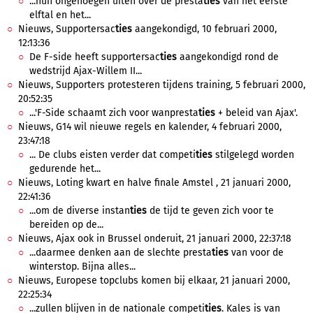
...hun ongenoegen uiten over de presta
ties
van het eerste
elftal en het...
Nieuws, Supportersac
ties
aangekondigd, 10 februari 2000,
12:13:36
De F-side heeft supportersac
ties
aangekondigd rond de
wedstrijd Ajax-Willem II...
Nieuws, Supporters protesteren tijdens training, 5 februari 2000,
20:52:35
...'F-Side schaamt zich voor wanpresta
ties
+ beleid van Ajax'.
Nieuws, G14 wil nieuwe regels en kalender, 4 februari 2000,
23:47:18
... De clubs eisten verder dat competi
ties
stilgelegd worden
gedurende het...
Nieuws, Loting kwart en halve finale Amstel , 21 januari 2000,
22:41:36
...om de diverse instan
ties
de tijd te geven zich voor te
bereiden op de...
Nieuws, Ajax ook in Brussel onderuit, 21 januari 2000, 22:37:18
...daarmee denken aan de slechte presta
ties
van voor de
winterstop. Bijna alles...
Nieuws, Europese topclubs komen bij elkaar, 21 januari 2000,
22:25:34
...zullen blijven in de nationale competi
ties
. Kales is van