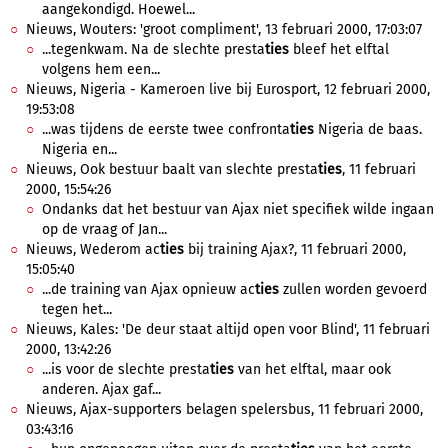
aangekondigd. Hoewel...
Nieuws, Wouters: 'groot compliment', 13 februari 2000, 17:03:07
...tegenkwam. Na de slechte presta
ties
bleef het elftal
volgens hem een...
Nieuws, Nigeria - Kameroen live bij Eurosport, 12 februari 2000,
19:53:08
...was tijdens de eerste twee confronta
ties
Nigeria de baas.
Nigeria en...
Nieuws, Ook bestuur baalt van slechte presta
ties
, 11 februari
2000, 15:54:26
Ondanks dat het bestuur van Ajax niet specifiek wilde ingaan
op de vraag of Jan...
Nieuws, Wederom ac
ties
bij training Ajax?, 11 februari 2000,
15:05:40
...de training van Ajax opnieuw ac
ties
zullen worden gevoerd
tegen het...
Nieuws, Kales: 'De deur staat altijd open voor Blind', 11 februari
2000, 13:42:26
...is voor de slechte presta
ties
van het elftal, maar ook
anderen. Ajax gaf...
Nieuws, Ajax-supporters belagen spelersbus, 11 februari 2000,
03:43:16