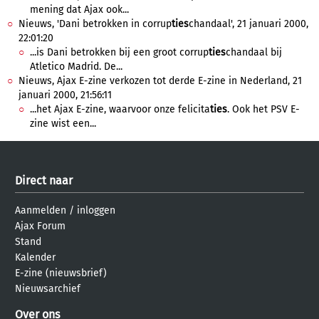
mening dat Ajax ook...
Nieuws, 'Dani betrokken in corrup
ties
chandaal', 21 januari 2000,
22:01:20
...is Dani betrokken bij een groot corrup
ties
chandaal bij
Atletico Madrid. De...
Nieuws, Ajax E-zine verkozen tot derde E-zine in Nederland, 21
januari 2000, 21:56:11
...het Ajax E-zine, waarvoor onze felicita
ties
. Ook het PSV E-
zine wist een...
Direct naar
Aanmelden
/
inloggen
Ajax Forum
Stand
Kalender
E-zine (nieuwsbrief)
Nieuwsarchief
Over ons