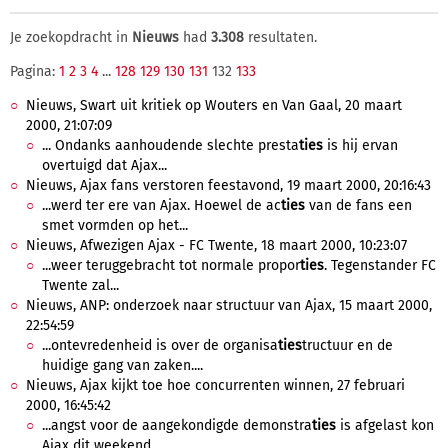
Je zoekopdracht in
Nieuws
had
3.308
resultaten.
Pagina:
1
2
3
4
...
128
129
130
131
132
133
Nieuws, Swart uit kritiek op Wouters en Van Gaal, 20 maart
2000, 21:07:09
... Ondanks aanhoudende slechte presta
ties
is hij ervan
overtuigd dat Ajax...
Nieuws, Ajax fans verstoren feestavond, 19 maart 2000, 20:16:43
...werd ter ere van Ajax. Hoewel de ac
ties
van de fans een
smet vormden op het...
Nieuws, Afwezigen Ajax - FC Twente, 18 maart 2000, 10:23:07
...weer teruggebracht tot normale propor
ties
. Tegenstander FC
Twente zal...
Nieuws, ANP: onderzoek naar structuur van Ajax, 15 maart 2000,
22:54:59
...ontevredenheid is over de organisa
ties
tructuur en de
huidige gang van zaken....
Nieuws, Ajax kijkt toe hoe concurrenten winnen, 27 februari
2000, 16:45:42
...angst voor de aangekondigde demonstra
ties
is afgelast kon
Ajax dit weekend...