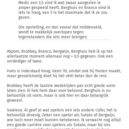
Medic een 3,5 vind ik wat zwaar aangezien ie
amper gespeeld heeft. Berghuis en Branco vind ik
iets te hoog, een 5 is het maximale dat ik ze zou
geven.
Die opstelling, en dan vooral dat middenveld,
wordt te makkelijk overlopen tegen
tegenstanders die iets meer brengen.
Akpom, Brobbey, Branco, Bergwijn, Berghuis heb ik op het
allerlaatste moment allemaal nog + 0,5 gegeven. Ook een
verdediger of twee.
Hato is inderdaad hoog. Geen 10, omdat ook hij fouten maakt,
maar gevoelsmatig doet hij het véél beter dan de rest.
Brobbey heeft de laatste wedstrijden pas echt goede vorm
laten zien. Ik heb hem daar voor beloond. Berghuis is nu
behoorlijk uit vorm, maar is ook hier en daar belangrijk
geweest.
Sowieso. Al geef je wat spelers een iets andere cijfer, het is
behoorlijk droevig. Zeker een speler als Sutalo of Bergwijn,
wie toch meer moet kunnen betekenen. Ik verwacht nog altijd
een goede carrière voor spelers als Sutalo, maar bij ons