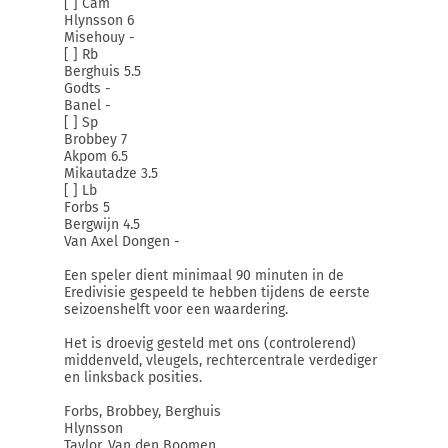
[ ] Cam
Hlynsson 6
Misehouy -
[ ] Rb
Berghuis 5.5
Godts -
Banel -
[ ] Sp
Brobbey 7
Akpom 6.5
Mikautadze 3.5
[ ] Lb
Forbs 5
Bergwijn 4.5
Van Axel Dongen -
Een speler dient minimaal 90 minuten in de
Eredivisie gespeeld te hebben tijdens de eerste
seizoenshelft voor een waardering.
Het is droevig gesteld met ons (controlerend)
middenveld, vleugels, rechtercentrale verdediger
en linksback posities.
Forbs, Brobbey, Berghuis
Hlynsson
Taylor, Van den Boomen