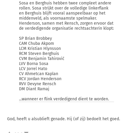
Sosa en Berghuis hebben twee compleet andere
rollen. Sosa strijkt over de volledige linkerflank
en Berghuis blijft vooral aanspeelbaar op het
middenveld, als voornaamste spelmaker.
Henderson, samen met Rensch, zorgen ervoor dat
de verdedigende organisatie rechtsachterin klopt:
SP Brian Brobbey
CAM Chuba Akpom
LCM Kristian Hlynsson
RCM Steven Berghuis
CVM Benjamin Tahirović
LVV Borna Sosa
LCV Jorrel Hato
CV Ahmetcan Kaplan
RCV Jordan Henderson
RVV Devyne Rensch
DM Diant Ramaj
...wanneer er flink verdedigend dient te worden.
God, heeft u alsublieft genade. Hij (of zij) bedoelt het goed.