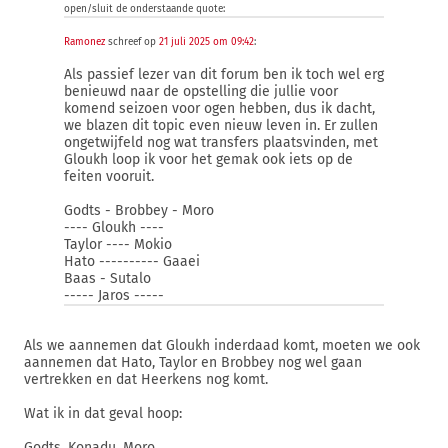
open/sluit de onderstaande quote:
Ramonez
schreef op
21 juli 2025 om 09:42
:
Als passief lezer van dit forum ben ik toch wel erg
benieuwd naar de opstelling die jullie voor
komend seizoen voor ogen hebben, dus ik dacht,
we blazen dit topic even nieuw leven in. Er zullen
ongetwijfeld nog wat transfers plaatsvinden, met
Gloukh loop ik voor het gemak ook iets op de
feiten vooruit.
Godts - Brobbey - Moro
---- Gloukh ----
Taylor ---- Mokio
Hato ---------- Gaaei
Baas - Sutalo
----- Jaros -----
Als we aannemen dat Gloukh inderdaad komt, moeten we ook
aannemen dat Hato, Taylor en Brobbey nog wel gaan
vertrekken en dat Heerkens nog komt.
Wat ik in dat geval hoop:
Godts, Konadu, Moro