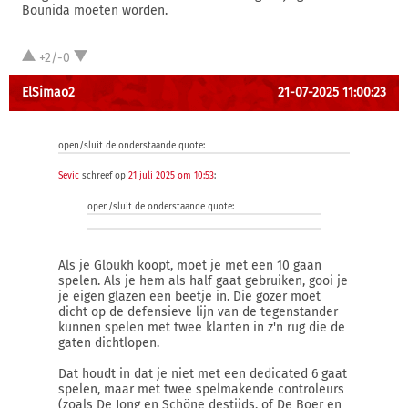
Bounida moeten worden.
+2/-0
ElSimao2
21-07-2025 11:00:23
open/sluit de onderstaande quote:
Sevic
schreef op
21 juli 2025 om 10:53
:
open/sluit de onderstaande quote:
Als je Gloukh koopt, moet je met een 10 gaan
spelen. Als je hem als half gaat gebruiken, gooi je
je eigen glazen een beetje in. Die gozer moet
dicht op de defensieve lijn van de tegenstander
kunnen spelen met twee klanten in z'n rug die de
gaten dichtlopen.
Dat houdt in dat je niet met een dedicated 6 gaat
spelen, maar met twee spelmakende controleurs
(zoals De Jong en Schöne destijds, of De Boer en