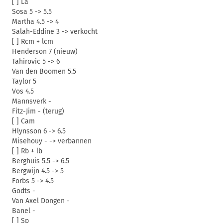
[ ] La
Sosa 5 -> 5.5
Martha 4.5 -> 4
Salah-Eddine 3 -> verkocht
[ ] Rcm + lcm
Henderson 7 (nieuw)
Tahirovic 5 -> 6
Van den Boomen 5.5
Taylor 5
Vos 4.5
Mannsverk -
Fitz-Jim - (terug)
[ ] Cam
Hlynsson 6 -> 6.5
Misehouy - -> verbannen
[ ] Rb + lb
Berghuis 5.5 -> 6.5
Bergwijn 4.5 -> 5
Forbs 5 -> 4.5
Godts -
Van Axel Dongen -
Banel -
[ ] Sp