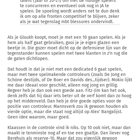
talent (jaar of 20-21) om met de huidige spelers
te concurreren en eventueel ook nog in JA te
spelen. De spoeling wordt anders net te dun denk
ik om op alle fronten competitief te blijven, zeker
als je wat tegenslag mbt blessures ondervindt.
Als je Gloukh koopt, moet je met een 10 gaan spelen. Als je
hem als half gaat gebruiken, gooi je je eigen glazen een
beetje in. Die gozer moet dicht op de defensieve lijn van de
tegenstander kunnen spelen met twee klanten in z'n rug die
de gaten dichtlopen.
Dat houdt in dat je niet met een dedicated 6 gaat spelen,
maar met twee spelmakende controleurs (zoals De Jong en
Schöne destijds, of De Boer en Davids des...tijdser). Mokio lijkt
me daar ideaal voor geschikt, alleen nog jong en grillig.
Regeer heb je dan ook een goede aan. Fitz-Jim kan het ook,
denk zelfs dat hij daar iets beter uit de verf komt dan zo hoog
op het middenveld. Dan heb je drie goede opties voor de
positie van controleur. Mannsverk zou ik gewoon houden als
vierde optie, maar die staat nog altijd op Alex' Bangalijst.
Geen idee waarom, maar goed.
Klaassen in de controle vind ik niks. Op 10 ook niet, maar dan
maakt ie tenminste nog af en toe een goaltje. Dan liever nog
Berghuis als reserve-10. Maar dat zou eigenlijk gewoon