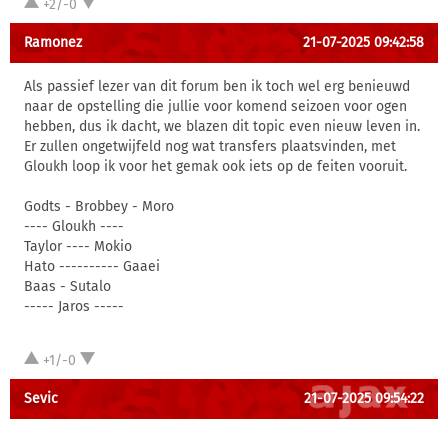
+2/-0
Ramonez
21-07-2025 09:42:58
Als passief lezer van dit forum ben ik toch wel erg benieuwd
naar de opstelling die jullie voor komend seizoen voor ogen
hebben, dus ik dacht, we blazen dit topic even nieuw leven in.
Er zullen ongetwijfeld nog wat transfers plaatsvinden, met
Gloukh loop ik voor het gemak ook iets op de feiten vooruit.
Godts - Brobbey - Moro
---- Gloukh ----
Taylor ---- Mokio
Hato ---------- Gaaei
Baas - Sutalo
----- Jaros -----
+1/-0
Sevic
21-07-2025 09:54:22