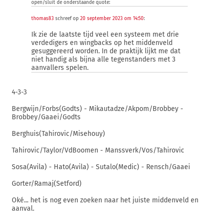
open/sluit de onderstaande quote:
thomas83
schreef op
20 september 2023 om 14:50
:
Ik zie de laatste tijd veel een systeem met drie
verdedigers en wingbacks op het middenveld
gesuggereerd worden. In de praktijk lijkt me dat
niet handig als bijna alle tegenstanders met 3
aanvallers spelen.
4-3-3
Bergwijn/Forbs(Godts) - Mikautadze/Akpom/Brobbey -
Brobbey/Gaaei/Godts
Berghuis(Tahirovic/Misehouy)
Tahirovic/Taylor/VdBoomen - Manssverk/Vos/Tahirovic
Sosa(Avila) - Hato(Avila) - Sutalo(Medic) - Rensch/Gaaei
Gorter/Ramaj(Setford)
Oké... het is nog even zoeken naar het juiste middenveld en
aanval.