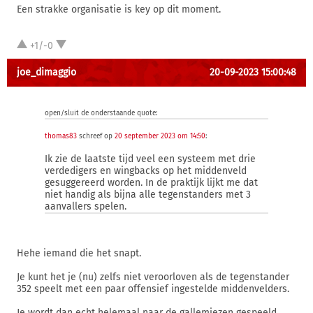
Een strakke organisatie is key op dit moment.
+1/-0
joe_dimaggio
20-09-2023 15:00:48
open/sluit de onderstaande quote:
thomas83
schreef op
20 september 2023 om 14:50
:
Ik zie de laatste tijd veel een systeem met drie
verdedigers en wingbacks op het middenveld
gesuggereerd worden. In de praktijk lijkt me dat
niet handig als bijna alle tegenstanders met 3
aanvallers spelen.
Hehe iemand die het snapt.
Je kunt het je (nu) zelfs niet veroorloven als de tegenstander
352 speelt met een paar offensief ingestelde middenvelders.
Je wordt dan echt helemaal naar de gallemiezen gespeeld.