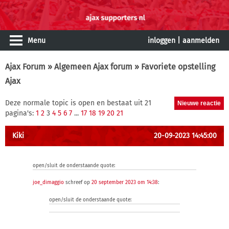
Menu
inloggen
|
aanmelden
Ajax Forum
»
Algemeen Ajax forum
» Favoriete opstelling
Ajax
Deze normale topic is open en bestaat uit 21
pagina's:
1
2
3
4
5
6
7
...
17
18
19
20
21
Kiki
20-09-2023 14:45:00
open/sluit de onderstaande quote:
joe_dimaggio
schreef op
20 september 2023 om 14:38
:
open/sluit de onderstaande quote: