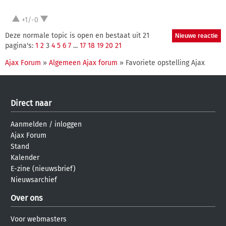
+1/-0
Deze normale topic is open en bestaat uit 21
pagina's:
1
2
3
4
5
6
7
...
17
18
19
20
21
Ajax Forum
»
Algemeen Ajax forum
» Favoriete opstelling Ajax
Direct naar
Aanmelden
/
inloggen
Ajax Forum
Stand
Kalender
E-zine (nieuwsbrief)
Nieuwsarchief
Over ons
Voor webmasters