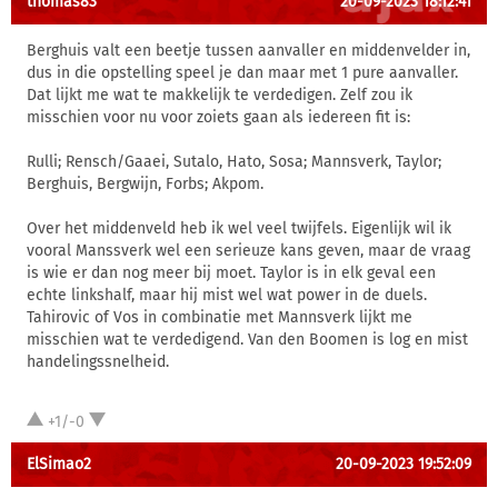
thomas83
20-09-2023 18:12:41
Berghuis valt een beetje tussen aanvaller en middenvelder in,
dus in die opstelling speel je dan maar met 1 pure aanvaller.
Dat lijkt me wat te makkelijk te verdedigen. Zelf zou ik
misschien voor nu voor zoiets gaan als iedereen fit is:
Rulli; Rensch/Gaaei, Sutalo, Hato, Sosa; Mannsverk, Taylor;
Berghuis, Bergwijn, Forbs; Akpom.
Over het middenveld heb ik wel veel twijfels. Eigenlijk wil ik
vooral Manssverk wel een serieuze kans geven, maar de vraag
is wie er dan nog meer bij moet. Taylor is in elk geval een
echte linkshalf, maar hij mist wel wat power in de duels.
Tahirovic of Vos in combinatie met Mannsverk lijkt me
misschien wat te verdedigend. Van den Boomen is log en mist
handelingssnelheid.
+1/-0
ElSimao2
20-09-2023 19:52:09