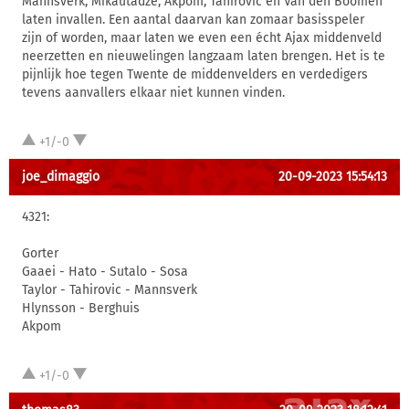
Mannsverk, Mikautadze, Akpom, Tahirovic en Van den Boomen
laten invallen. Een aantal daarvan kan zomaar basisspeler
zijn of worden, maar laten we even een écht Ajax middenveld
neerzetten en nieuwelingen langzaam laten brengen. Het is te
pijnlijk hoe tegen Twente de middenvelders en verdedigers
tevens aanvallers elkaar niet kunnen vinden.
+1/-0
joe_dimaggio
20-09-2023 15:54:13
4321:
Gorter
Gaaei - Hato - Sutalo - Sosa
Taylor - Tahirovic - Mannsverk
Hlynsson - Berghuis
Akpom
+1/-0