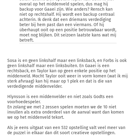
overal op het middenveld spelen, dus mag hij
backup voor Gaaei zijn. Wie anders? Rensch kan
niet op rechtshalf. Hij wordt een backup centraal
achterin. Ik denk dat een driemans verdediging
beter bij hem past dan een viermans. Of hij
überhaupt ooit op een positie betrouwbaar wordt,
moet nog blijken. Dit seizoen laatste kans wat mij
betreft.
Sosa is en geen linkshalf maar een linksback, en Forbs is ook
geen linkshalf maar een linksbuiten. En Gaaei is een
rechtsback, en Taylor kan op geen enkele positie op het
middenveld. Mocht Taylor ooit weer in vorm komen (wat ik mij
sterk afvraag) kan hij maar op 1 plek en dat is die van
verdedigende middenvelder.
Hlynsson is een middenvelder en niet zoals Godts een
voorhoedespeler.
En zolang we met 2 zessen spelen moeten we de 10 niet
invullen als extra onderdeel van de aanval want dan komen
we op het middenveld tekort.
Als je eens uitgaat van een 532 opstelling valt veel meer van
de puzzel in elkaar dan dit soort creatieve opstellingen.