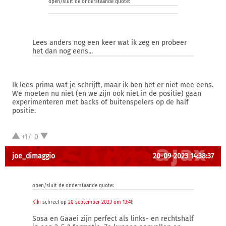
open/sluit de onderstaande quote:
Lees anders nog een keer wat ik zeg en probeer
het dan nog eens...
Ik lees prima wat je schrijft, maar ik ben het er niet mee eens.
We moeten nu niet (en we zijn ook niet in de positie) gaan
experimenteren met backs of buitenspelers op de half
positie.
+1/-0
joe_dimaggio
20-09-2023 14:38:37
open/sluit de onderstaande quote:
Kiki
schreef op
20 september 2023 om 13:41
:
Sosa en Gaaei zijn perfect als links- en rechtshalf