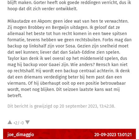
blijft maken. Gorter heeft ook goede reddingen verricht, dus ik
hoop dat dit zich verder ontwikkelt.
Mikautadze en Akpom: geen idee wat van hen te verwachten.
Zij mogen Brobbey en Bergwijn uitdagen. Ik geloof dat ze
allemaal het beste tot hun recht komen in een twee spitsen
formatie, tevens hebben we geen rechtsbuiten. Forbs mag dan
backup op linkshalf zijn voor Sosa. Gezien zijn snelheid moet
dat wel kunnen; liever dat dan Salah-Eddine zien spelen.
Taylor kan denk ik wel overal op het middenveld spelen, dus
mag hij backup voor Gaaei zijn. Wie anders? Rensch kan niet
op rechtshalf. Hij wordt een backup centraal achterin. Ik denk
dat een driemans verdediging beter bij hem past dan een
viermans. Of hij überhaupt ooit op een positie betrouwbaar
wordt, moet nog blijken. Dit seizoen laatste kans wat mij
betreft.
Dit bericht is gewijzigd op 20 september 2023, 13:42:38.
+2/-0
joe_dimaggio
20-09-2023 13:01:21