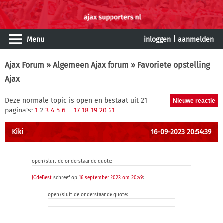
Menu
inloggen
|
aanmelden
Ajax Forum
»
Algemeen Ajax forum
» Favoriete opstelling
Ajax
Deze normale topic is open en bestaat uit 21
pagina's:
1
2
3
4
5
6
...
17
18
19
20
21
Kiki
16-09-2023 20:54:39
open/sluit de onderstaande quote:
JCdeBest
schreef op
16 september 2023 om 20:49
:
open/sluit de onderstaande quote: