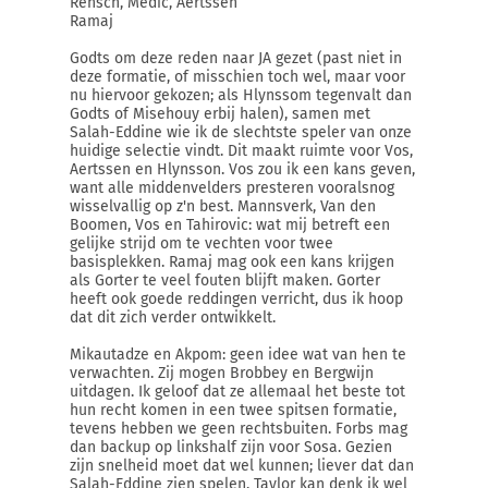
Rensch, Medic, Aertssen
Ramaj
Godts om deze reden naar JA gezet (past niet in
deze formatie, of misschien toch wel, maar voor
nu hiervoor gekozen; als Hlynssom tegenvalt dan
Godts of Misehouy erbij halen), samen met
Salah-Eddine wie ik de slechtste speler van onze
huidige selectie vindt. Dit maakt ruimte voor Vos,
Aertssen en Hlynsson. Vos zou ik een kans geven,
want alle middenvelders presteren vooralsnog
wisselvallig op z'n best. Mannsverk, Van den
Boomen, Vos en Tahirovic: wat mij betreft een
gelijke strijd om te vechten voor twee
basisplekken. Ramaj mag ook een kans krijgen
als Gorter te veel fouten blijft maken. Gorter
heeft ook goede reddingen verricht, dus ik hoop
dat dit zich verder ontwikkelt.
Mikautadze en Akpom: geen idee wat van hen te
verwachten. Zij mogen Brobbey en Bergwijn
uitdagen. Ik geloof dat ze allemaal het beste tot
hun recht komen in een twee spitsen formatie,
tevens hebben we geen rechtsbuiten. Forbs mag
dan backup op linkshalf zijn voor Sosa. Gezien
zijn snelheid moet dat wel kunnen; liever dat dan
Salah-Eddine zien spelen. Taylor kan denk ik wel