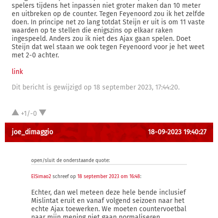
spelers tijdens het inpassen niet groter maken dan 10 meter
en uitbreken op de counter. Tegen Feyenoord zou ik het zelfde
doen. In principe net zo lang totdat Steijn er uit is om 11 vaste
waarden op te stellen die enigszins op elkaar raken
ingespeeld. Anders zou ik niet des Ajax gaan spelen. Doet
Steijn dat wel staan we ook tegen Feyenoord voor je het weet
met 2-0 achter.
link
Dit bericht is gewijzigd op 18 september 2023, 17:44:20.
+1/-0
joe_dimaggio
18-09-2023 19:40:27
open/sluit de onderstaande quote:
ElSimao2
schreef op
18 september 2023 om 16:48
:
Echter, dan wel meteen deze hele bende inclusief
Mislintat eruit en vanaf volgend seizoen naar het
echte Ajax toewerken. We moeten countervoetbal
naar mijn mening niet gaan normaliseren.