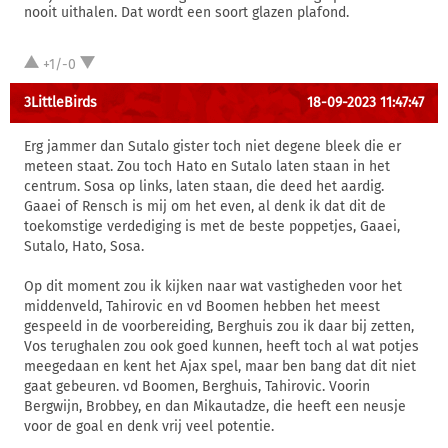
nooit uithalen. Dat wordt een soort glazen plafond.
+1/-0
3LittleBirds
18-09-2023 11:47:47
Erg jammer dan Sutalo gister toch niet degene bleek die er
meteen staat. Zou toch Hato en Sutalo laten staan in het
centrum. Sosa op links, laten staan, die deed het aardig.
Gaaei of Rensch is mij om het even, al denk ik dat dit de
toekomstige verdediging is met de beste poppetjes, Gaaei,
Sutalo, Hato, Sosa.
Op dit moment zou ik kijken naar wat vastigheden voor het
middenveld, Tahirovic en vd Boomen hebben het meest
gespeeld in de voorbereiding, Berghuis zou ik daar bij zetten,
Vos terughalen zou ook goed kunnen, heeft toch al wat potjes
meegedaan en kent het Ajax spel, maar ben bang dat dit niet
gaat gebeuren. vd Boomen, Berghuis, Tahirovic. Voorin
Bergwijn, Brobbey, en dan Mikautadze, die heeft een neusje
voor de goal en denk vrij veel potentie.