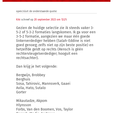
open/sluit de onderstaande quote:
Kiki
schreef op
20 september 2023 om 12:21
:
Gezien de huidige selectie zie ik steeds vaker 3-
5-2 of 5-3-2 formaties langskomen. Ik ga voor een
3-5-2 formatie, aangezien we maar één goede
linkerverdediger hebben (Salah-Eddine is niet
goed genoeg; zelfs niet op zijn beste positie) en
hetzelfde geldt op rechts (Rensch is géén
rechtervleugelverdediger; hooguit een
rechtsachter).
Dan krijg je het volgende:
Bergwijn, Brobbey
Berghuis
Sosa, Tahirovic, Mannsverk, Gaaei
Avila, Hato, Sutalo
Gorter
Mikautadze, Akpom
Hlynsson
Forbs, Van den Boomen, Vos, Taylor