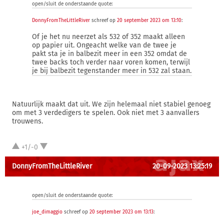
open/sluit de onderstaande quote:
DonnyFromTheLittleRiver
schreef op
20 september 2023 om 13:10
:
Of je het nu neerzet als 532 of 352 maakt alleen
op papier uit. Ongeacht welke van de twee je
pakt sta je in balbezit meer in een 352 omdat de
twee backs toch verder naar voren komen, terwijl
je bij balbezit tegenstander meer in 532 zal staan.
Natuurlijk maakt dat uit. We zijn helemaal niet stabiel genoeg
om met 3 verdedigers te spelen. Ook niet met 3 aanvallers
trouwens.
+1/-0
DonnyFromTheLittleRiver
20-09-2023 13:25:19
open/sluit de onderstaande quote:
joe_dimaggio
schreef op
20 september 2023 om 13:13
: