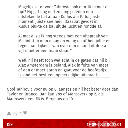
Mogelijk zit er voor Tahirovic ook een 10 in met de
tijd? Hij gaf nog niet zo lang geleden een
uitstekende bal af aan Kudus ala Pirlo. Juiste
moment, juiste snelheid. Daar zat gevoel in.
Kudus plukte de bal uit de lucht en rondde af.
Al met al zit ik nog steeds met een uitspraak van
Mislintat in mijn maag en vraag ne af hoe jullie er
tegen aan kijken; ''van over een maand of drie a
vijf moet er een team staan.''
Well, hij heeft toch wel echt in de gaten dat hij bij
Ajax Amsterdam is beland. Ajax in feite van meet
af aan er moet staan en gaat voor de hoofdprijs.
Ik vind het best een opmerkelijke uitspraak.
Gooi Tahirovic voor nu op 8, aangezien hij het beter doet dan
Taylor en Branco. Dan kan Vos of Manssverk op 6, als
Mannsverk een #6 is. Berghuis op 10.
+1/-0
Kiki
17-09-2023 00:22:01