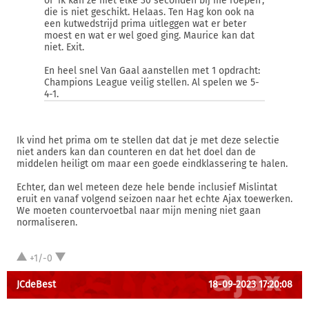
of 'ik kan ze niet elke 30 seconden bij me roepen',
die is niet geschikt. Helaas. Ten Hag kon ook na
een kutwedstrijd prima uitleggen wat er beter
moest en wat er wel goed ging. Maurice kan dat
niet. Exit.
En heel snel Van Gaal aanstellen met 1 opdracht:
Champions League veilig stellen. Al spelen we 5-
4-1.
Ik vind het prima om te stellen dat dat je met deze selectie
niet anders kan dan counteren en dat het doel dan de
middelen heiligt om maar een goede eindklassering te halen.
Echter, dan wel meteen deze hele bende inclusief Mislintat
eruit en vanaf volgend seizoen naar het echte Ajax toewerken.
We moeten countervoetbal naar mijn mening niet gaan
normaliseren.
+1/-0
JCdeBest
18-09-2023 17:20:08