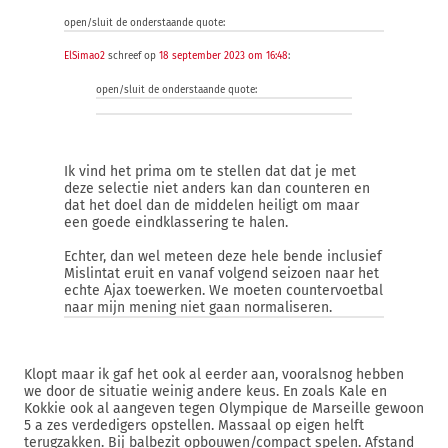
open/sluit de onderstaande quote:
ElSimao2
schreef op
18 september 2023 om 16:48
:
open/sluit de onderstaande quote:
Ik vind het prima om te stellen dat dat je met
deze selectie niet anders kan dan counteren en
dat het doel dan de middelen heiligt om maar
een goede eindklassering te halen.
Echter, dan wel meteen deze hele bende inclusief
Mislintat eruit en vanaf volgend seizoen naar het
echte Ajax toewerken. We moeten countervoetbal
naar mijn mening niet gaan normaliseren.
Klopt maar ik gaf het ook al eerder aan, vooralsnog hebben
we door de situatie weinig andere keus. En zoals Kale en
Kokkie ook al aangeven tegen Olympique de Marseille gewoon
5 a zes verdedigers opstellen. Massaal op eigen helft
terugzakken. Bij balbezit opbouwen/compact spelen. Afstand