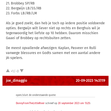
21. Brobbey SP/RB
22. Bergwijn LB/SS/RB
23. Forbs LB/RB/LM
Als je goed zoekt, dan heb je toch op iedere positie voldoende
opties. Bergwijn wilt liever niet op rechts en Berghuis wil je
tegenwoordig het liefste op 10 hebben. Daarom misschien
Gaaei of Brobbey op rechtsbuiten zetten.
De meest opvallende afwezigen: Kaplan, Pasveer en Rulli
vanwege blessures en Godts samen met een aantal andere
JA-spelers.
+1/-0
joe_dimaggio
20-09-2023 14:37:19
open/sluit de onderstaande quote:
DonnyFromTheLittleRiver
schreef op
20 september 2023 om 13:25
: