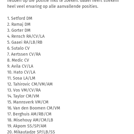
hebben op die positie niks te zoeken. Gaaei heeft stiekem
heel veel ervaring op alle aanvallende posities.
1. Setford DM
2. Ramaj DM
3. Gorter DM
4. Rensch RA/CV/LA
5. Gaaei RA/LB/RB
6. Sutalo CV
7. Aertssen CV/RA
8. Medic CV
9. Avila CV/LA
10. Hato CV/LA
11. Sosa LA/LM
12. Tahirovic CM/VM/AM
13. Vos VM/CV/RA
14. Taylor CM/VM
15. Mannsverk VM/CM
16. Van den Boomen CM/VM
17. Berghuis AM/RB/CM
18. Misehouy AM/CM/LB
19. Akpom SS/SP/AM
20. Mikautadze SP/LB/SS