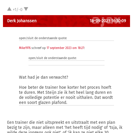
+1/-0
Derk Johanssen
18-09-2023 16:30:09
open/sluit de onderstaande quote:
Mike1976
schreef op
17 september 2023 om 18:27
:
open/sluit de onderstaande quote:
Wat had je dan verwacht?
Hoe beter de trainer hoe korter het proces hoeft
te duren. Met Steijn zie ik het heel lang duren en
de volledige potentie er nooit uithalen. Dat wordt
een soort glazen plafond.
Een trainer die niet uitspreekt en uitstraalt met een plan
bezig te zijn, maar alleen met 'het heeft tijd nodig' of 'tsja, ik
wilde deze jongens ook niet', of 'ik kan ze niet elke 30