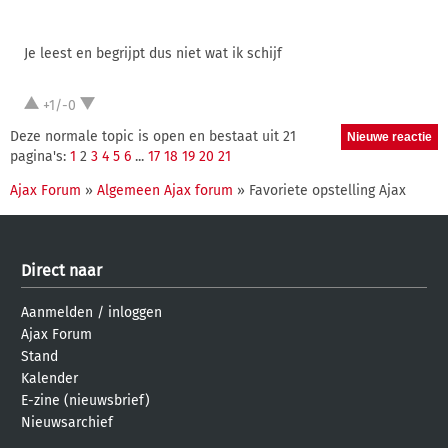
Je leest en begrijpt dus niet wat ik schijf
+1/-0
Deze normale topic is open en bestaat uit 21
pagina's:
1
2
3
4
5
6
...
17
18
19
20
21
Ajax Forum
»
Algemeen Ajax forum
» Favoriete opstelling Ajax
Direct naar
Aanmelden
/
inloggen
Ajax Forum
Stand
Kalender
E-zine (nieuwsbrief)
Nieuwsarchief