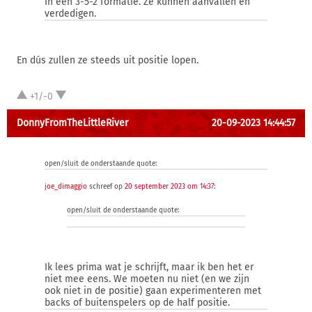
in een 3-5-2 formatie. Ze kunnen aanvallen en
verdedigen.
En dús zullen ze steeds uit positie lopen.
+1/-0
DonnyFromTheLittleRiver
20-09-2023 14:44:57
open/sluit de onderstaande quote:
joe_dimaggio
schreef op
20 september 2023 om 14:37
:
open/sluit de onderstaande quote:
Ik lees prima wat je schrijft, maar ik ben het er
niet mee eens. We moeten nu niet (en we zijn
ook niet in de positie) gaan experimenteren met
backs of buitenspelers op de half positie.