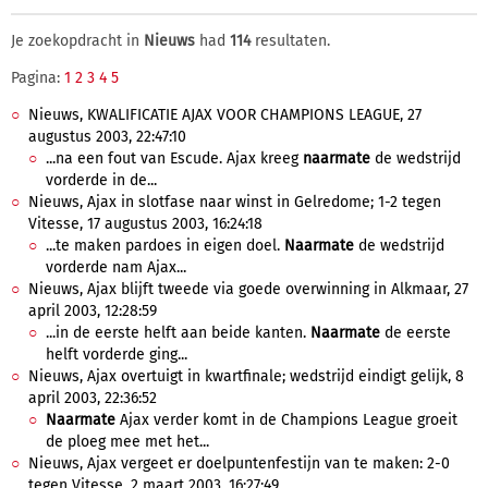
Je zoekopdracht in
Nieuws
had
114
resultaten.
Pagina:
1
2
3
4
5
Nieuws, KWALIFICATIE AJAX VOOR CHAMPIONS LEAGUE, 27
augustus 2003, 22:47:10
...na een fout van Escude. Ajax kreeg
naarmate
de wedstrijd
vorderde in de...
Nieuws, Ajax in slotfase naar winst in Gelredome; 1-2 tegen
Vitesse, 17 augustus 2003, 16:24:18
...te maken pardoes in eigen doel.
Naarmate
de wedstrijd
vorderde nam Ajax...
Nieuws, Ajax blijft tweede via goede overwinning in Alkmaar, 27
april 2003, 12:28:59
...in de eerste helft aan beide kanten.
Naarmate
de eerste
helft vorderde ging...
Nieuws, Ajax overtuigt in kwartfinale; wedstrijd eindigt gelijk, 8
april 2003, 22:36:52
Naarmate
Ajax verder komt in de Champions League groeit
de ploeg mee met het...
Nieuws, Ajax vergeet er doelpuntenfestijn van te maken: 2-0
tegen Vitesse, 2 maart 2003, 16:27:49