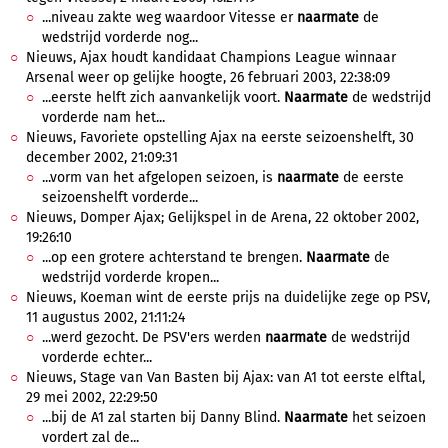
...niveau zakte weg waardoor Vitesse er
naarmate
de
wedstrijd vorderde nog...
Nieuws, Ajax houdt kandidaat Champions League winnaar
Arsenal weer op gelijke hoogte, 26 februari 2003, 22:38:09
...eerste helft zich aanvankelijk voort.
Naarmate
de wedstrijd
vorderde nam het...
Nieuws, Favoriete opstelling Ajax na eerste seizoenshelft, 30
december 2002, 21:09:31
...vorm van het afgelopen seizoen, is
naarmate
de eerste
seizoenshelft vorderde...
Nieuws, Domper Ajax; Gelijkspel in de Arena, 22 oktober 2002,
19:26:10
...op een grotere achterstand te brengen.
Naarmate
de
wedstrijd vorderde kropen...
Nieuws, Koeman wint de eerste prijs na duidelijke zege op PSV,
11 augustus 2002, 21:11:24
...werd gezocht. De PSV'ers werden
naarmate
de wedstrijd
vorderde echter...
Nieuws, Stage van Van Basten bij Ajax: van A1 tot eerste elftal,
29 mei 2002, 22:29:50
...bij de A1 zal starten bij Danny Blind.
Naarmate
het seizoen
vordert zal de...