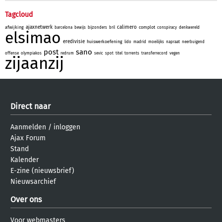
Tagcloud
ajaxnetwerk
calimero
afwijking
complot
barcelona
bewijs
bijzonders
bril
conspiracy
denkwereld
elsimao
eredivisie
huiswerkoefening
lido
madrid
moeilijks
napraat
neerbuigend
post
sano
offense
olympiakos
redrum
sevic
spot
titel
torrents
transferrecord
vegen
zijaanzij
Direct naar
Aanmelden
/
inloggen
Ajax Forum
Stand
Kalender
E-zine (nieuwsbrief)
Nieuwsarchief
Over ons
Voor webmasters