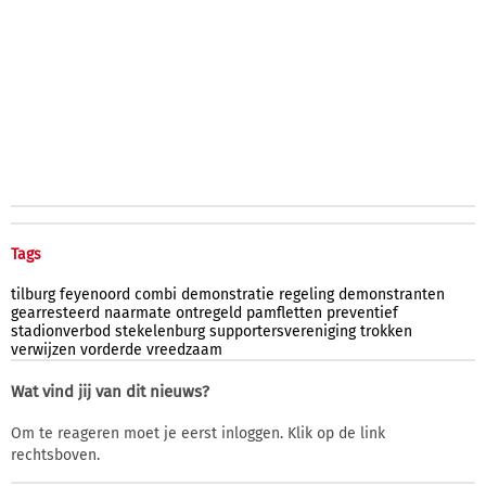
Tags
tilburg
feyenoord
combi
demonstratie
regeling
demonstranten
gearresteerd
naarmate
ontregeld
pamfletten
preventief
stadionverbod
stekelenburg
supportersvereniging
trokken
verwijzen
vorderde
vreedzaam
Wat vind jij van dit nieuws?
Om te reageren moet je eerst inloggen. Klik op de link
rechtsboven.