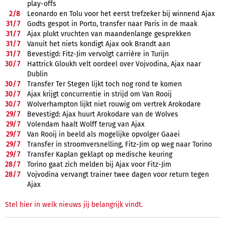
play-offs
2/
8
Leonardo en Tolu voor het eerst trefzeker bij winnend Ajax
31/
7
Godts gespot in Porto, transfer naar Paris in de maak
31/
7
Ajax plukt vruchten van maandenlange gesprekken
31/
7
Vanuit het niets kondigt Ajax ook Brandt aan
31/
7
Bevestigd: Fitz-Jim vervolgt carrière in Turijn
30/
7
Hattrick Gloukh velt oordeel over Vojvodina, Ajax naar
Dublin
30/
7
Transfer Ter Stegen lijkt toch nog rond te komen
30/
7
Ajax krijgt concurrentie in strijd om Van Rooij
30/
7
Wolverhampton lijkt niet rouwig om vertrek Arokodare
29/
7
Bevestigd: Ajax huurt Arokodare van de Wolves
29/
7
Volendam haalt Wolff terug van Ajax
29/
7
Van Rooij in beeld als mogelijke opvolger Gaaei
29/
7
Transfer in stroomversnelling, Fitz-Jim op weg naar Torino
29/
7
Transfer Kaplan geklapt op medische keuring
28/
7
Torino gaat zich melden bij Ajax voor Fitz-Jim
28/
7
Vojvodina vervangt trainer twee dagen voor return tegen
Ajax
Stel hier in welk nieuws jij belangrijk vindt.