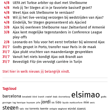
4/
8
UEFA zet Turkse arbiter op duel met Shelbourne
4/
8
Heb jij Ter Stegen al in je favoriete basiself gezet?
4/
8
Weet Ajax ook Shelbourne te verslaan?
4/
8
Wil jij het live-verslag verzorgen bij wedstrijden van Ajax?
4/
8
Eindelijk, Ter Stegen gepresenteerd als Ajacied
3/
8
Ajax bij overleven Shelbourne naar Zwitserland of Armenië
3/
8
Ajax kent mogelijke tegenstanders in Conference League
play-offs
2/
8
Leonardo en Tolu voor het eerst trefzeker bij winnend Ajax
31/
7
Godts gespot in Porto, transfer naar Paris in de maak
31/
7
Ajax plukt vruchten van maandenlange gesprekken
31/
7
Vanuit het niets kondigt Ajax ook Brandt aan
31/
7
Bevestigd: Fitz-Jim vervolgt carrière in Turijn
Stel hier in welk nieuws jij belangrijk vindt.
Tagcloud
elsimao
barcelona
godts
benadeeld
blind
brandt
creatief
deals
doorverkoop
jordi
lido
mie
henrique
huursom
sevic
groningen
hag
jofre
kiki
liquide
marktconform
stegen
torrents
twente
wijndal
zijaanzij
weghorst
tadic
titel
verkapte