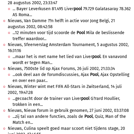
28 augustus 2002, 23:33:47
... Bayer Leverkusen 81.495 Liver
pool
79.729 Galatasaray 78.362
AS Roma...
Nieuws, Van Damme ??n helft in actie voor Jong Belgi, 21
augustus 2002, 08:42:58
...12 minuten voor tijd scoorde de
Pool
Mila de beslissende
treffer waardoor...
Nieuws, Sfeerverslag Amsterdam Tournament, 5 augustus 2002,
16:31:16
...maar het is met name het lied van Liver
pool
. En vanavond
wordt er tegen Man...
Nieuws, 7500ste lid op Ajax Forums, 26 juli 2002, 21:33:34
...ook deel aan de forumdiscussies, Ajax
Pool
, Ajax Opstelling
en over een paar...
Nieuws, Winter wint met FIFA All-Stars in Zwitserland, 14 juli
2002, 19:47:28
...gecoacht door de trainer van Liver
pool
G?rard Houllier,
trokken in een...
Nieuws, Nieuw forum in gebruik genomen, 27 juni 2002, 03:37:08
...zij tal van andere functies, zoals de
Pool
, Quiz, Man of the
Match en...
Nieuws, Culina speelt goed maar scoort niet tijdens stage, 20