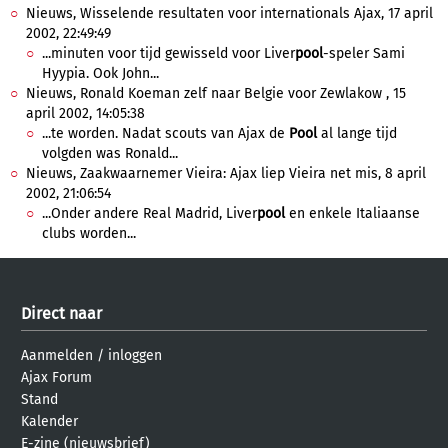
Nieuws, Wisselende resultaten voor internationals Ajax, 17 april
2002, 22:49:49
...minuten voor tijd gewisseld voor Liver
pool
-speler Sami
Hyypia. Ook John...
Nieuws, Ronald Koeman zelf naar Belgie voor Zewlakow , 15
april 2002, 14:05:38
...te worden. Nadat scouts van Ajax de
Pool
al lange tijd
volgden was Ronald...
Nieuws, Zaakwaarnemer Vieira: Ajax liep Vieira net mis, 8 april
2002, 21:06:54
...Onder andere Real Madrid, Liver
pool
en enkele Italiaanse
clubs worden...
Direct naar
Aanmelden
/
inloggen
Ajax Forum
Stand
Kalender
E-zine (nieuwsbrief)