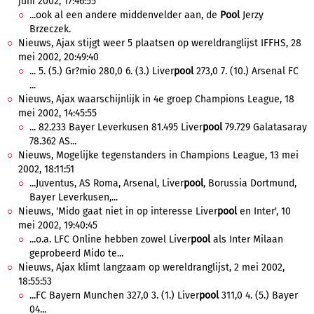
juni 2002, 17:46:55
...ook al een andere middenvelder aan, de
Pool
Jerzy
Brzeczek.
Nieuws, Ajax stijgt weer 5 plaatsen op wereldranglijst IFFHS, 28
mei 2002, 20:49:40
... 5. (5.) Gr?mio 280,0 6. (3.) Liver
pool
273,0 7. (10.) Arsenal FC
...
Nieuws, Ajax waarschijnlijk in 4e groep Champions League, 18
mei 2002, 14:45:55
... 82.233 Bayer Leverkusen 81.495 Liver
pool
79.729 Galatasaray
78.362 AS...
Nieuws, Mogelijke tegenstanders in Champions League, 13 mei
2002, 18:11:51
...Juventus, AS Roma, Arsenal, Liver
pool
, Borussia Dortmund,
Bayer Leverkusen,...
Nieuws, 'Mido gaat niet in op interesse Liver
pool
en Inter', 10
mei 2002, 19:40:45
...o.a. LFC Online hebben zowel Liver
pool
als Inter Milaan
geprobeerd Mido te...
Nieuws, Ajax klimt langzaam op wereldranglijst, 2 mei 2002,
18:55:53
...FC Bayern Munchen 327,0 3. (1.) Liver
pool
311,0 4. (5.) Bayer
04...