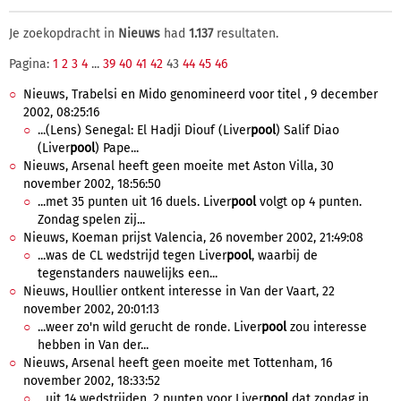
Je zoekopdracht in
Nieuws
had
1.137
resultaten.
Pagina:
1
2
3
4
...
39
40
41
42
43
44
45
46
Nieuws, Trabelsi en Mido genomineerd voor titel , 9 december
2002, 08:25:16
...(Lens) Senegal: El Hadji Diouf (Liver
pool
) Salif Diao
(Liver
pool
) Pape...
Nieuws, Arsenal heeft geen moeite met Aston Villa, 30
november 2002, 18:56:50
...met 35 punten uit 16 duels. Liver
pool
volgt op 4 punten.
Zondag spelen zij...
Nieuws, Koeman prijst Valencia, 26 november 2002, 21:49:08
...was de CL wedstrijd tegen Liver
pool
, waarbij de
tegenstanders nauwelijks een...
Nieuws, Houllier ontkent interesse in Van der Vaart, 22
november 2002, 20:01:13
...weer zo'n wild gerucht de ronde. Liver
pool
zou interesse
hebben in Van der...
Nieuws, Arsenal heeft geen moeite met Tottenham, 16
november 2002, 18:33:52
...uit 14 wedstrijden, 2 punten voor Liver
pool
dat zondag in