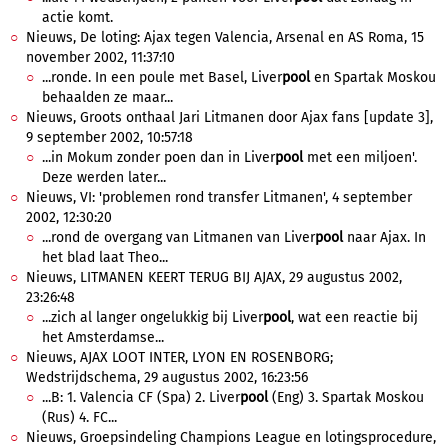
actie komt.
Nieuws, De loting: Ajax tegen Valencia, Arsenal en AS Roma, 15
november 2002, 11:37:10
...ronde. In een poule met Basel, Liver
pool
en Spartak Moskou
behaalden ze maar...
Nieuws, Groots onthaal Jari Litmanen door Ajax fans [update 3],
9 september 2002, 10:57:18
...in Mokum zonder poen dan in Liver
pool
met een miljoen'.
Deze werden later...
Nieuws, VI: 'problemen rond transfer Litmanen', 4 september
2002, 12:30:20
...rond de overgang van Litmanen van Liver
pool
naar Ajax. In
het blad laat Theo...
Nieuws, LITMANEN KEERT TERUG BIJ AJAX, 29 augustus 2002,
23:26:48
...zich al langer ongelukkig bij Liver
pool
, wat een reactie bij
het Amsterdamse...
Nieuws, AJAX LOOT INTER, LYON EN ROSENBORG;
Wedstrijdschema, 29 augustus 2002, 16:23:56
...B: 1. Valencia CF (Spa) 2. Liver
pool
(Eng) 3. Spartak Moskou
(Rus) 4. FC...
Nieuws, Groepsindeling Champions League en lotingsprocedure,