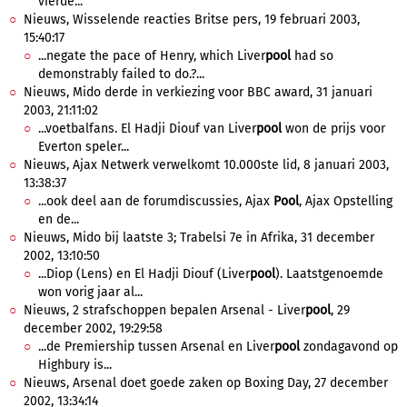
vierde...
Nieuws, Wisselende reacties Britse pers, 19 februari 2003,
15:40:17
...negate the pace of Henry, which Liver
pool
had so
demonstrably failed to do.?...
Nieuws, Mido derde in verkiezing voor BBC award, 31 januari
2003, 21:11:02
...voetbalfans. El Hadji Diouf van Liver
pool
won de prijs voor
Everton speler...
Nieuws, Ajax Netwerk verwelkomt 10.000ste lid, 8 januari 2003,
13:38:37
...ook deel aan de forumdiscussies, Ajax
Pool
, Ajax Opstelling
en de...
Nieuws, Mido bij laatste 3; Trabelsi 7e in Afrika, 31 december
2002, 13:10:50
...Diop (Lens) en El Hadji Diouf (Liver
pool
). Laatstgenoemde
won vorig jaar al...
Nieuws, 2 strafschoppen bepalen Arsenal - Liver
pool
, 29
december 2002, 19:29:58
...de Premiership tussen Arsenal en Liver
pool
zondagavond op
Highbury is...
Nieuws, Arsenal doet goede zaken op Boxing Day, 27 december
2002, 13:34:14