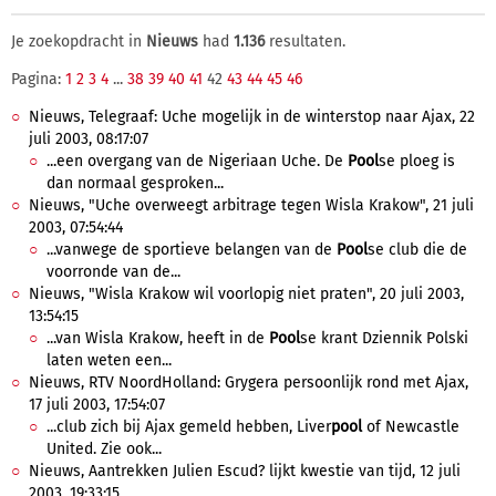
Je zoekopdracht in
Nieuws
had
1.136
resultaten.
Pagina:
1
2
3
4
...
38
39
40
41
42
43
44
45
46
Nieuws, Telegraaf: Uche mogelijk in de winterstop naar Ajax, 22
juli 2003, 08:17:07
...een overgang van de Nigeriaan Uche. De
Pool
se ploeg is
dan normaal gesproken...
Nieuws, "Uche overweegt arbitrage tegen Wisla Krakow", 21 juli
2003, 07:54:44
...vanwege de sportieve belangen van de
Pool
se club die de
voorronde van de...
Nieuws, "Wisla Krakow wil voorlopig niet praten", 20 juli 2003,
13:54:15
...van Wisla Krakow, heeft in de
Pool
se krant Dziennik Polski
laten weten een...
Nieuws, RTV NoordHolland: Grygera persoonlijk rond met Ajax,
17 juli 2003, 17:54:07
...club zich bij Ajax gemeld hebben, Liver
pool
of Newcastle
United. Zie ook...
Nieuws, Aantrekken Julien Escud? lijkt kwestie van tijd, 12 juli
2003, 19:33:15