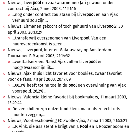
Nieuws, Liver
pool
en zaakwaarnemer: Jari gewoon onder
contract bij Ajax, 2 mei 2003, 14:21:16
...nog onder contract zou staan bij Liver
pool
en aan Ajax
verhuurd zou zijn....
Nieuws, Litmanen gekocht of toch gehuurd van Liver
pool
?, 30
april 2003, 20:13:29
...transfervrij overgenomen van Liver
pool
. Van een
huurovereenkomst is geen...
Nieuws, 'Liver
pool
, Inter en Galatasaray op Amsterdam
Tournament', 9 april 2003, 21:14:52
...voetbalseizoen. Naast Ajax zullen Liver
pool
en
hoogstwaarschijnlijk...
Nieuws, Ajax thuis licht favoriet voor bookies, zwaar favoriet
voor de fans, 7 april 2003, 20:17:09
...66,3% heeft tot nu toe in de
pool
een overwinning van Ajax
voorspeld. 26,2%...
Nieuws, Valencia kleine favoriet bij bookmakers, 11 maart 2003,
13:49:44
De verschillen zijn ontzettend klein, maar als ze echt iets
moeten zeggen,...
Nieuws, Voorbeschouwing FC Zwolle-Ajax, 7 maart 2003, 21:53:21
...P. Vink, die assistentie krijgt van J.
Pool
en T. Roozenboom en