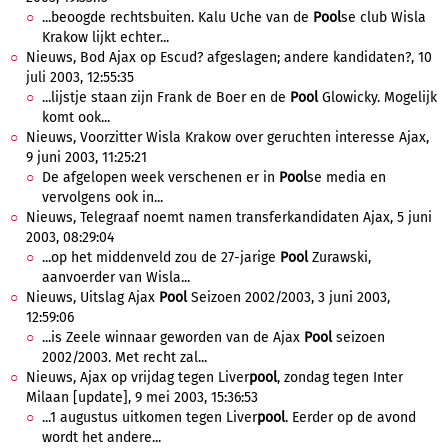
...beoogde rechtsbuiten. Kalu Uche van de
Pool
se club Wisla
Krakow lijkt echter...
Nieuws, Bod Ajax op Escud? afgeslagen; andere kandidaten?, 10
juli 2003, 12:55:35
...lijstje staan zijn Frank de Boer en de
Pool
Glowicky. Mogelijk
komt ook...
Nieuws, Voorzitter Wisla Krakow over geruchten interesse Ajax,
9 juni 2003, 11:25:21
De afgelopen week verschenen er in
Pool
se media en
vervolgens ook in...
Nieuws, Telegraaf noemt namen transferkandidaten Ajax, 5 juni
2003, 08:29:04
...op het middenveld zou de 27-jarige
Pool
Zurawski,
aanvoerder van Wisla...
Nieuws, Uitslag Ajax
Pool
Seizoen 2002/2003, 3 juni 2003,
12:59:06
...is Zeele winnaar geworden van de Ajax
Pool
seizoen
2002/2003. Met recht zal...
Nieuws, Ajax op vrijdag tegen Liver
pool
, zondag tegen Inter
Milaan [update], 9 mei 2003, 15:36:53
...1 augustus uitkomen tegen Liver
pool
. Eerder op de avond
wordt het andere...