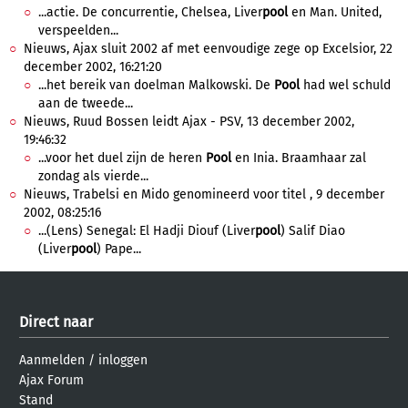
...actie. De concurrentie, Chelsea, Liver
pool
en Man. United,
verspeelden...
Nieuws, Ajax sluit 2002 af met eenvoudige zege op Excelsior, 22
december 2002, 16:21:20
...het bereik van doelman Malkowski. De
Pool
had wel schuld
aan de tweede...
Nieuws, Ruud Bossen leidt Ajax - PSV, 13 december 2002,
19:46:32
...voor het duel zijn de heren
Pool
en Inia. Braamhaar zal
zondag als vierde...
Nieuws, Trabelsi en Mido genomineerd voor titel , 9 december
2002, 08:25:16
...(Lens) Senegal: El Hadji Diouf (Liver
pool
) Salif Diao
(Liver
pool
) Pape...
Direct naar
Aanmelden
/
inloggen
Ajax Forum
Stand