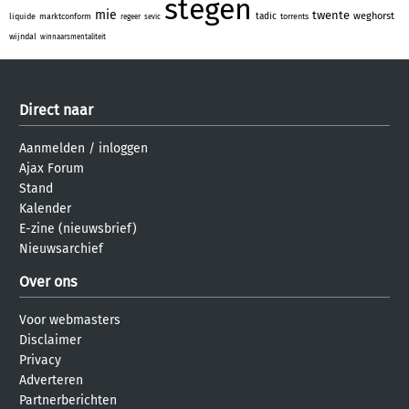
stegen
mie
twente
weghorst
tadic
liquide
marktconform
torrents
regeer
sevic
wijndal
winnaarsmentaliteit
Direct naar
Aanmelden
/
inloggen
Ajax Forum
Stand
Kalender
E-zine (nieuwsbrief)
Nieuwsarchief
Over ons
Voor webmasters
Disclaimer
Privacy
Adverteren
Partnerberichten