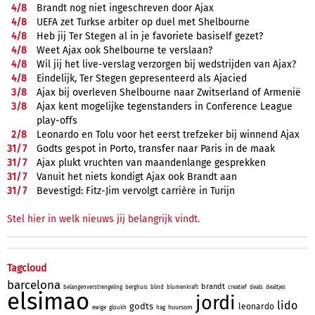
4/
8
Brandt nog niet ingeschreven door Ajax
4/
8
UEFA zet Turkse arbiter op duel met Shelbourne
4/
8
Heb jij Ter Stegen al in je favoriete basiself gezet?
4/
8
Weet Ajax ook Shelbourne te verslaan?
4/
8
Wil jij het live-verslag verzorgen bij wedstrijden van Ajax?
4/
8
Eindelijk, Ter Stegen gepresenteerd als Ajacied
3/
8
Ajax bij overleven Shelbourne naar Zwitserland of Armenië
3/
8
Ajax kent mogelijke tegenstanders in Conference League
play-offs
2/
8
Leonardo en Tolu voor het eerst trefzeker bij winnend Ajax
31/
7
Godts gespot in Porto, transfer naar Paris in de maak
31/
7
Ajax plukt vruchten van maandenlange gesprekken
31/
7
Vanuit het niets kondigt Ajax ook Brandt aan
31/
7
Bevestigd: Fitz-Jim vervolgt carrière in Turijn
Stel hier in welk nieuws jij belangrijk vindt.
Tagcloud
barcelona
brandt
belangenverstrengeling
berghuis
blind
blumenkraft
creatief
deals
dealtjes
elsimao
jordi
lido
godts
leonardo
huursom
ewige
gloukh
hag