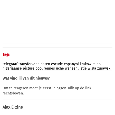
Tags
telegraaf
transferkandidaten
escude
espanyol
krakow
mido
nigeriaanse
picture
pool
rennes
uche
wensenlijstje
wisla
zurawski
Wat vind jij van dit nieuws?
Om te reageren moet je eerst inloggen. Klik op de link
rechtsboven.
Ajax E-zine