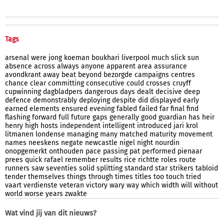
Tags
arsenal
were
jong
koeman
boukhari
liverpool
much
slick
sun
absence
across
always
anyone
apparent
area
assurance
avondkrant
away
beat
beyond
bezorgde
campaigns
centres
chance
clear
committing
consecutive
could
crosses
cruyff
cupwinning
dagbladpers
dangerous
days
dealt
decisive
deep
defence
demonstrably
deploying
despite
did
displayed
early
earned
elements
ensured
evening
fabled
failed
far
final
find
flashing
forward
full
future
gaps
generally
good
guardian
has
heir
henry
high
hosts
independent
intelligent
introduced
jari
krol
litmanen
londense
managing
many
matched
maturity
movement
names
neeskens
negate
newcastle
nigel
night
nourdin
onopgemerkt
onthouden
pace
passing
pat
performed
pienaar
prees
quick
rafael
remember
results
rice
richtte
roles
route
runners
saw
seventies
solid
splitting
standard
star
strikers
tabloid
tender
themselves
things
through
times
titles
too
touch
tried
vaart
verdienste
veteran
victory
wary
way
which
width
will
without
world
worse
years
zwakte
Wat vind jij van dit nieuws?