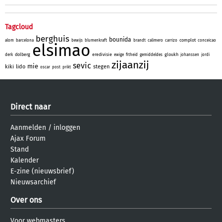
Tagcloud
berghuis
bounida
complot
alom
barcelona
bewijs
blumenkraft
brandt
calimero
carrizo
conceicao
elsimao
dolberg
eredivisie
gloukh
derk
ewige
fitheid
gemiddeldes
johanssen
jordi
zijaanzij
sevic
mie
kiki
lido
stegen
oscar
post
prikt
Direct naar
Aanmelden
/
inloggen
Ajax Forum
Stand
Kalender
E-zine (nieuwsbrief)
Nieuwsarchief
Over ons
Voor webmasters