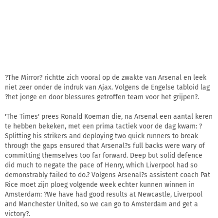
?The Mirror? richtte zich vooral op de zwakte van Arsenal en leek
niet zeer onder de indruk van Ajax. Volgens de Engelse tabloid lag
?het jonge en door blessures getroffen team voor het grijpen?.
'The Times' prees Ronald Koeman die, na Arsenal een aantal keren
te hebben bekeken, met een prima tactiek voor de dag kwam: ?
Splitting his strikers and deploying two quick runners to break
through the gaps ensured that Arsenal?s full backs were wary of
committing themselves too far forward. Deep but solid defence
did much to negate the pace of Henry, which Liverpool had so
demonstrably failed to do.? Volgens Arsenal?s assistent coach Pat
Rice moet zijn ploeg volgende week echter kunnen winnen in
Amsterdam: ?We have had good results at Newcastle, Liverpool
and Manchester United, so we can go to Amsterdam and get a
victory?.