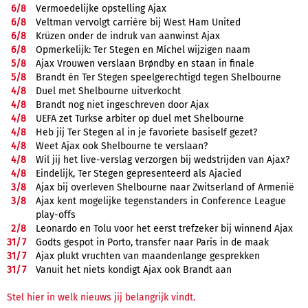
6/
8
Vermoedelijke opstelling Ajax
6/
8
Veltman vervolgt carrière bij West Ham United
6/
8
Krüzen onder de indruk van aanwinst Ajax
6/
8
Opmerkelijk: Ter Stegen en Míchel wijzigen naam
5/
8
Ajax Vrouwen verslaan Brøndby en staan in finale
5/
8
Brandt én Ter Stegen speelgerechtigd tegen Shelbourne
4/
8
Duel met Shelbourne uitverkocht
4/
8
Brandt nog niet ingeschreven door Ajax
4/
8
UEFA zet Turkse arbiter op duel met Shelbourne
4/
8
Heb jij Ter Stegen al in je favoriete basiself gezet?
4/
8
Weet Ajax ook Shelbourne te verslaan?
4/
8
Wil jij het live-verslag verzorgen bij wedstrijden van Ajax?
4/
8
Eindelijk, Ter Stegen gepresenteerd als Ajacied
3/
8
Ajax bij overleven Shelbourne naar Zwitserland of Armenië
3/
8
Ajax kent mogelijke tegenstanders in Conference League
play-offs
2/
8
Leonardo en Tolu voor het eerst trefzeker bij winnend Ajax
31/
7
Godts gespot in Porto, transfer naar Paris in de maak
31/
7
Ajax plukt vruchten van maandenlange gesprekken
31/
7
Vanuit het niets kondigt Ajax ook Brandt aan
Stel hier in welk nieuws jij belangrijk vindt.