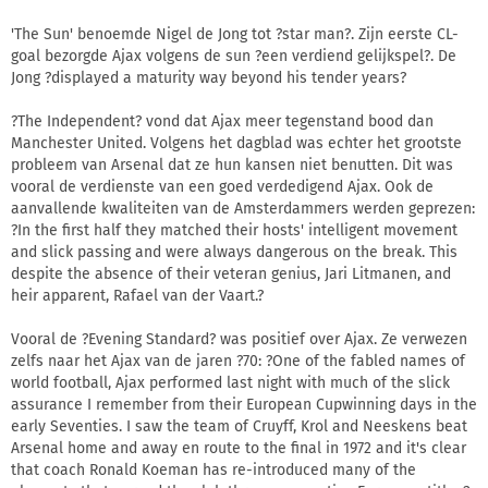
'The Sun' benoemde Nigel de Jong tot ?star man?. Zijn eerste CL-
goal bezorgde Ajax volgens de sun ?een verdiend gelijkspel?. De
Jong ?displayed a maturity way beyond his tender years?
?The Independent? vond dat Ajax meer tegenstand bood dan
Manchester United. Volgens het dagblad was echter het grootste
probleem van Arsenal dat ze hun kansen niet benutten. Dit was
vooral de verdienste van een goed verdedigend Ajax. Ook de
aanvallende kwaliteiten van de Amsterdammers werden geprezen:
?In the first half they matched their hosts' intelligent movement
and slick passing and were always dangerous on the break. This
despite the absence of their veteran genius, Jari Litmanen, and
heir apparent, Rafael van der Vaart.?
Vooral de ?Evening Standard? was positief over Ajax. Ze verwezen
zelfs naar het Ajax van de jaren ?70: ?One of the fabled names of
world football, Ajax performed last night with much of the slick
assurance I remember from their European Cupwinning days in the
early Seventies. I saw the team of Cruyff, Krol and Neeskens beat
Arsenal home and away en route to the final in 1972 and it's clear
that coach Ronald Koeman has re-introduced many of the