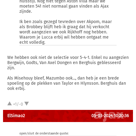
huisstijl. Nog niet tegen Aston Villa maar we
moeten 541 niet normaal gaan vinden als Ajax
zijnde.
Ik ben zoals gezegd tevreden over Akpom, maar
als Brobbey blijft heb ik graag dat hij verkocht
wordt aangezien we ook Rijkhoff nog hebben.
Waarom je Lucca erbij wil hebben ontgaat me
echt volledig.
We hebben ook niet de selectie voor 5-4-1. Enkel nu aangezien
Bergwijn, Godts, Van Axel Dongen en Berghuis geblesseerd
zijn.
Als Misehouy bleef, Mazumbo ook..., dan heb je een brede
spoeling op de plekken van Taylor en Hlynsson. Berghuis dan
ook erbij.
+1/-0
ElSimao2
05-03-2024 10:20:36
open/sluit de onderstaande quote: