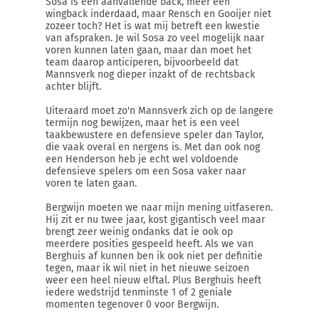
Sosa is een aanvallende back, meer een
wingback inderdaad, maar Rensch en Gooijer niet
zozeer toch? Het is wat mij betreft een kwestie
van afspraken. Je wil Sosa zo veel mogelijk naar
voren kunnen laten gaan, maar dan moet het
team daarop anticiperen, bijvoorbeeld dat
Mannsverk nog dieper inzakt of de rechtsback
achter blijft.
Uiteraard moet zo'n Mannsverk zich op de langere
termijn nog bewijzen, maar het is een veel
taakbewustere en defensieve speler dan Taylor,
die vaak overal en nergens is. Met dan ook nog
een Henderson heb je echt wel voldoende
defensieve spelers om een Sosa vaker naar
voren te laten gaan.
Bergwijn moeten we naar mijn mening uitfaseren.
Hij zit er nu twee jaar, kost gigantisch veel maar
brengt zeer weinig ondanks dat ie ook op
meerdere posities gespeeld heeft. Als we van
Berghuis af kunnen ben ik ook niet per definitie
tegen, maar ik wil niet in het nieuwe seizoen
weer een heel nieuw elftal. Plus Berghuis heeft
iedere wedstrijd tenminste 1 of 2 geniale
momenten tegenover 0 voor Bergwijn.