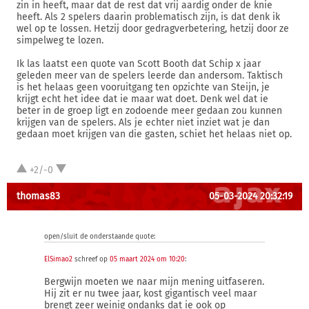
zin in heeft, maar dat de rest dat vrij aardig onder de knie
heeft. Als 2 spelers daarin problematisch zijn, is dat denk ik
wel op te lossen. Hetzij door gedragverbetering, hetzij door ze
simpelweg te lozen.
Ik las laatst een quote van Scott Booth dat Schip x jaar
geleden meer van de spelers leerde dan andersom. Taktisch
is het helaas geen vooruitgang ten opzichte van Steijn, je
krijgt echt het idee dat ie maar wat doet. Denk wel dat ie
beter in de groep ligt en zodoende meer gedaan zou kunnen
krijgen van de spelers. Als je echter niet inziet wat je dan
gedaan moet krijgen van die gasten, schiet het helaas niet op.
+2/-0
thomas83
05-03-2024 20:32:19
open/sluit de onderstaande quote:
ElSimao2
schreef op
05 maart 2024 om 10:20
:
Bergwijn moeten we naar mijn mening uitfaseren.
Hij zit er nu twee jaar, kost gigantisch veel maar
brengt zeer weinig ondanks dat ie ook op