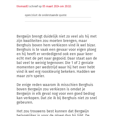
thomas83
schreef op
05 maart 2024 om 20:32
:
open/sluit de onderstaande quote:
Bergwijn brengt duidelijk niet zo veel als hij met
zijn kwaliteiten zou moeten brengen, maar
Berghuis boven hem verkiezen vind ik wel bizar.
Berghuis is te vaak een gevaar voor eigen ploeg
en hij heeft er verdedigend ook een paar keer
echt met de pet naar gegooid. Daar staat aan de
bal veel te weinig tegenover. Die 1 of 2 geniale
momenten per wedstrijd waar hij het over hebt
vind ik wel erg rooskleurig bekeken. Hadden we
maar zo'n speler.
De enige reden waarom ik misschien Berghuis
boven Bergwijn zou verkiezen is omdat je
Bergwijn in elk geval nog voor een goed bedrag
kan verkopen. Dat zie ik bij Berghuis niet zo snel
gebeuren.
Het zou trouwens best kunnen dat Bergwijn
belangrijker is voor de ploeg dan hij lijkt. De