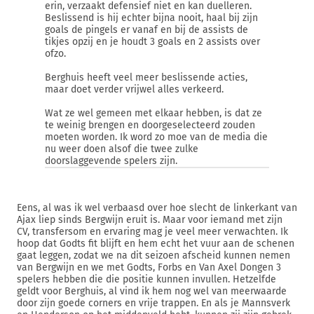
erin, verzaakt defensief niet en kan duelleren.
Beslissend is hij echter bijna nooit, haal bij zijn
goals de pingels er vanaf en bij de assists de
tikjes opzij en je houdt 3 goals en 2 assists over
ofzo.
Berghuis heeft veel meer beslissende acties,
maar doet verder vrijwel alles verkeerd.
Wat ze wel gemeen met elkaar hebben, is dat ze
te weinig brengen en doorgeselecteerd zouden
moeten worden. Ik word zo moe van de media die
nu weer doen alsof die twee zulke
doorslaggevende spelers zijn.
Eens, al was ik wel verbaasd over hoe slecht de linkerkant van
Ajax liep sinds Bergwijn eruit is. Maar voor iemand met zijn
CV, transfersom en ervaring mag je veel meer verwachten. Ik
hoop dat Godts fit blijft en hem echt het vuur aan de schenen
gaat leggen, zodat we na dit seizoen afscheid kunnen nemen
van Bergwijn en we met Godts, Forbs en Van Axel Dongen 3
spelers hebben die die positie kunnen invullen. Hetzelfde
geldt voor Berghuis, al vind ik hem nog wel van meerwaarde
door zijn goede corners en vrije trappen. En als je Mannsverk