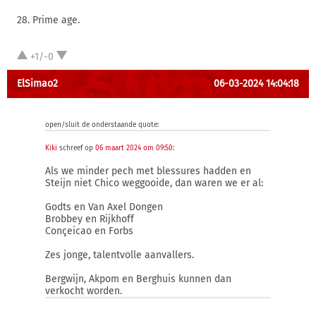
28. Prime age.
+1/-0
ElSimao2
06-03-2024 14:04:18
open/sluit de onderstaande quote:
Kiki
schreef op
06 maart 2024 om 09:50
:
Als we minder pech met blessures hadden en
Steijn niet Chico weggooide, dan waren we er al:
Godts en Van Axel Dongen
Brobbey en Rijkhoff
Conçeicao en Forbs
Zes jonge, talentvolle aanvallers.
Bergwijn, Akpom en Berghuis kunnen dan
verkocht worden.