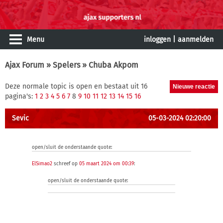
Menu
inloggen
|
aanmelden
Ajax Forum
»
Spelers
» Chuba Akpom
Deze normale topic is open en bestaat uit 16
pagina's:
1
2
3
4
5
6
7
8
9
10
11
12
13
14
15
16
Sevic
05-03-2024 02:20:00
open/sluit de onderstaande quote:
ElSimao2
schreef op
05 maart 2024 om 00:39
:
open/sluit de onderstaande quote: