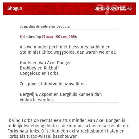
Shogun
06-03-2024 11:25:45
open/sluit de onderstaande quote:
Kiki
schreef op
06 maart 2024 om 09:50
:
Als we minder pech met blessures hadden en
Steijn niet Chico weggooide, dan waren we er al:
Godts en Van Axel Dongen
Brobbey en Rijkhoff
Conçeicao en Forbs
Zes jonge, talentvolle aanvallers.
Bergwijn, Akpom en Berghuis kunnen dan
verkocht worden.
Ik vind Forbs op rechts een stuk minder. Van Axel Dongen is
redelijk tweebenig denk ik, die kan misschien naar rechts en
Forbs naar links. Of je kan een extra rechtsbuiten halen en
Forbs als turbo-wissel beschouwen.