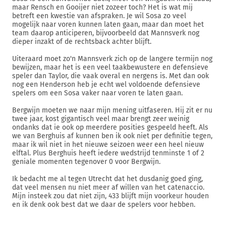
maar Rensch en Gooijer niet zozeer toch? Het is wat mij
betreft een kwestie van afspraken. Je wil Sosa zo veel
mogelijk naar voren kunnen laten gaan, maar dan moet het
team daarop anticiperen, bijvoorbeeld dat Mannsverk nog
dieper inzakt of de rechtsback achter blijft.
Uiteraard moet zo'n Mannsverk zich op de langere termijn nog
bewijzen, maar het is een veel taakbewustere en defensieve
speler dan Taylor, die vaak overal en nergens is. Met dan ook
nog een Henderson heb je echt wel voldoende defensieve
spelers om een Sosa vaker naar voren te laten gaan.
Bergwijn moeten we naar mijn mening uitfaseren. Hij zit er nu
twee jaar, kost gigantisch veel maar brengt zeer weinig
ondanks dat ie ook op meerdere posities gespeeld heeft. Als
we van Berghuis af kunnen ben ik ook niet per definitie tegen,
maar ik wil niet in het nieuwe seizoen weer een heel nieuw
elftal. Plus Berghuis heeft iedere wedstrijd tenminste 1 of 2
geniale momenten tegenover 0 voor Bergwijn.
Ik bedacht me al tegen Utrecht dat het dusdanig goed ging,
dat veel mensen nu niet meer af willen van het catenaccio.
Mijn insteek zou dat niet zijn, 433 blijft mijn voorkeur houden
en ik denk ook best dat we daar de spelers voor hebben.