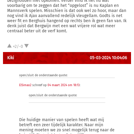
bezighouden met opkomen. Verder vind ik het nu wat
voorbarig om te zeggen dat het “opgelost” is nu Kaplan en
Mannsverk spelen. Misschien is dat ook wel zo hoor, maar dan
nog vind ik Ajax aanvallend redelijk vleugellam. Godts is net
weer fit en Berghuis hangend op rechts ben ik geen fan van. Ik
denk juist dat Bergwijn met een wat vrijere rol wat meer
centraal beter uit de verf komt.
+2/-0
Kiki
05-03-2024 10:04:06
open/sluit de onderstaande quote:
ElSimao2
schreef op
04 maart 2024 om 18:13
:
open/sluit de onderstaande quote:
Die huidige manier van spelen heeft wat mij
betreft een zeer tijdelijk karakter. Naar mijn
mening moeten we zo snel mogelijk terug naar de