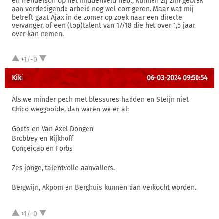
en Henderson op het middenveld hebt, kunnen zij zijn gebrek
aan verdedigende arbeid nog wel corrigeren. Maar wat mij
betreft gaat Ajax in de zomer op zoek naar een directe
vervanger, of een (top)talent van 17/18 die het over 1,5 jaar
over kan nemen.
+1/-0
Kiki
06-03-2024 09:50:54
Als we minder pech met blessures hadden en Steijn niet
Chico weggooide, dan waren we er al:
Godts en Van Axel Dongen
Brobbey en Rijkhoff
Conçeicao en Forbs
Zes jonge, talentvolle aanvallers.
Bergwijn, Akpom en Berghuis kunnen dan verkocht worden.
+1/-0