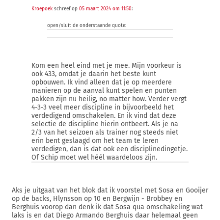
Kroepoek
schreef op
05 maart 2024 om 11:50
:
open/sluit de onderstaande quote:
Kom een heel eind met je mee. Mijn voorkeur is
ook 433, omdat je daarin het beste kunt
opbouwen. Ik vind alleen dat je op meerdere
manieren op de aanval kunt spelen en punten
pakken zijn nu heilig, no matter how. Verder vergt
4-3-3 veel meer discipline in bijvoorbeeld het
verdedigend omschakelen. En ik vind dat deze
selectie de discipline hierin ontbeert. Als je na
2/3 van het seizoen als trainer nog steeds niet
erin bent geslaagd om het team te leren
verdedigen, dan is dat ook een disciplinedingetje.
Of Schip moet wel héél waardeloos zijn.
Aks je uitgaat van het blok dat ik voorstel met Sosa en Gooijer
op de backs, Hlynsson op 10 en Bergwijn - Brobbey en
Berghuis voorop dan denk ik dat Sosa qua omschakeling wat
laks is en dat Diego Armando Berghuis daar helemaal geen