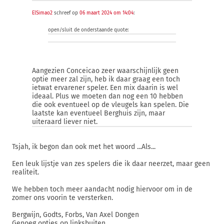
ElSimao2
schreef op
06 maart 2024 om 14:04
:
open/sluit de onderstaande quote:
Aangezien Conceicao zeer waarschijnlijk geen
optie meer zal zijn, heb ik daar graag een toch
ietwat ervarener speler. Een mix daarin is wel
ideaal. Plus we moeten dan nog een 10 hebben
die ook eventueel op de vleugels kan spelen. Die
laatste kan eventueel Berghuis zijn, maar
uiteraard liever niet.
Tsjah, ik begon dan ook met het woord ...Als...
Een leuk lijstje van zes spelers die ik daar neerzet, maar geen
realiteit.
We hebben toch meer aandacht nodig hiervoor om in de
zomer ons voorin te versterken.
Bergwijn, Godts, Forbs, Van Axel Dongen
Genoeg opties op linksbuiten