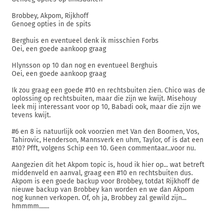
Brobbey, Akpom, Rijkhoff
Genoeg opties in de spits
Berghuis en eventueel denk ik misschien Forbs
Oei, een goede aankoop graag
Hlynsson op 10 dan nog en eventueel Berghuis
Oei, een goede aankoop graag
Ik zou graag een goede #10 en rechtsbuiten zien. Chico was de
oplossing op rechtsbuiten, maar die zijn we kwijt. Misehouy
leek mij interessant voor op 10, Babadi ook, maar die zijn we
tevens kwijt.
#6 en 8 is natuurlijk ook voorzien met Van den Boomen, Vos,
Tahirovic, Henderson, Mannsverk en uhm, Taylor, of is dat een
#10? Pfft, volgens Schip een 10. Geen commentaar...voor nu.
Aangezien dit het Akpom topic is, houd ik hier op... wat betreft
middenveld en aanval, graag een #10 en rechtsbuiten dus.
Akpom is een goede backup voor Brobbey, totdat Rijkhoff de
nieuwe backup van Brobbey kan worden en we dan Akpom
nog kunnen verkopen. Of, oh ja, Brobbey zal gewild zijn...
hmmmm.......