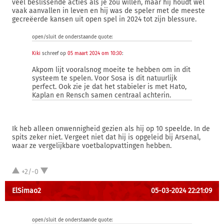
veel beslissende acties als je zou willen, maar hij houdt wel
vaak aanvallen in leven en hij was de speler met de meeste
gecreëerde kansen uit open spel in 2024 tot zijn blessure.
open/sluit de onderstaande quote:
Kiki
schreef op
05 maart 2024 om 10:30
:
Akpom lijt vooralsnog moeite te hebben om in dit
systeem te spelen. Voor Sosa is dit natuurlijk
perfect. Ook zie je dat het stabieler is met Hato,
Kaplan en Rensch samen centraal achterin.
Ik heb alleen onwennigheid gezien als hij op 10 speelde. In de
spits zeker niet. Vergeet niet dat hij is opgeleid bij Arsenal,
waar ze vergelijkbare voetbalopvattingen hebben.
+2/-0
ElSimao2
05-03-2024 22:21:09
open/sluit de onderstaande quote: