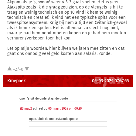
Akpom als je 'gewoon' weer 4-3-3 gaat spelen. Het is geen
Ajaxspits zoals ik die graag zou zien, op de vleugels is hij te
traag en weinig technisch en op 10 vind ik hem te weinig
technisch en creatief. Ik vind het een typische spits voor een
tweespitsensysteem. Krijg bij hem altijd een Cvitanich-gevoel
als ik hem zien spelen. Het is allemaal zo slecht nog niet,
maar je had hem nooit moeten kopen en je had hem moeten
verhuren/verkopen toen het kon.
Let op mijn woorden: hier blijven we jaren mee zitten en dat
gaat ons onnodig veel geld kosten aan salaris. Zonde.
+2/-0
Kroepoek
05-03-2024 07:47:55
open/sluit de onderstaande quote:
ElSimao2
schreef op
05 maart 2024 om 00:39
:
open/sluit de onderstaande quote: