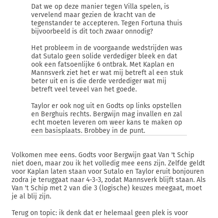
Dat we op deze manier tegen Villa spelen, is
vervelend maar gezien de kracht van de
tegenstander te accepteren. Tegen Fortuna thuis
bijvoorbeeld is dit toch zwaar onnodig?
Het probleem in de voorgaande wedstrijden was
dat Sutalo geen solide verdediger bleek en dat
ook een fatsoenlijke 6 ontbrak. Met Kaplan en
Mannsverk ziet het er wat mij betreft al een stuk
beter uit en is die derde verdediger wat mij
betreft veel teveel van het goede.
Taylor er ook nog uit en Godts op links opstellen
en Berghuis rechts. Bergwijn mag invallen en zal
echt moeten leveren om weer kans te maken op
een basisplaats. Brobbey in de punt.
Volkomen mee eens. Godts voor Bergwijn gaat Van 't Schip
niet doen, maar zou ik het volledig mee eens zijn. Zelfde geldt
voor Kaplan laten staan voor Sutalo en Taylor eruit bonjouren
zodra je teruggaat naar 4-3-3, zodat Mannsverk blijft staan. Als
Van 't Schip met 2 van die 3 (logische) keuzes meegaat, moet
je al blij zijn.
Terug on topic: ik denk dat er helemaal geen plek is voor