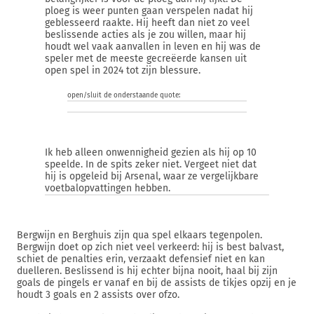
ploeg is weer punten gaan verspelen nadat hij
geblesseerd raakte. Hij heeft dan niet zo veel
beslissende acties als je zou willen, maar hij
houdt wel vaak aanvallen in leven en hij was de
speler met de meeste gecreëerde kansen uit
open spel in 2024 tot zijn blessure.
open/sluit de onderstaande quote:
Ik heb alleen onwennigheid gezien als hij op 10
speelde. In de spits zeker niet. Vergeet niet dat
hij is opgeleid bij Arsenal, waar ze vergelijkbare
voetbalopvattingen hebben.
Bergwijn en Berghuis zijn qua spel elkaars tegenpolen.
Bergwijn doet op zich niet veel verkeerd: hij is best balvast,
schiet de penalties erin, verzaakt defensief niet en kan
duelleren. Beslissend is hij echter bijna nooit, haal bij zijn
goals de pingels er vanaf en bij de assists de tikjes opzij en je
houdt 3 goals en 2 assists over ofzo.