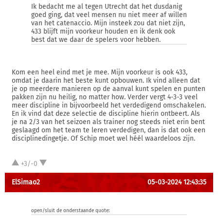
Ik bedacht me al tegen Utrecht dat het dusdanig
goed ging, dat veel mensen nu niet meer af willen
van het catenaccio. Mijn insteek zou dat niet zijn,
433 blijft mijn voorkeur houden en ik denk ook
best dat we daar de spelers voor hebben.
Kom een heel eind met je mee. Mijn voorkeur is ook 433,
omdat je daarin het beste kunt opbouwen. Ik vind alleen dat
je op meerdere manieren op de aanval kunt spelen en punten
pakken zijn nu heilig, no matter how. Verder vergt 4-3-3 veel
meer discipline in bijvoorbeeld het verdedigend omschakelen.
En ik vind dat deze selectie de discipline hierin ontbeert. Als
je na 2/3 van het seizoen als trainer nog steeds niet erin bent
geslaagd om het team te leren verdedigen, dan is dat ook een
disciplinedingetje. Of Schip moet wel héél waardeloos zijn.
+3/-0
ElSimao2
05-03-2024 12:43:35
open/sluit de onderstaande quote: