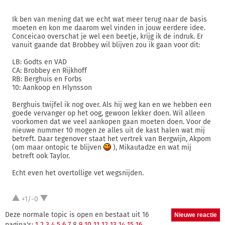
Ik ben van mening dat we echt wat meer terug naar de basis
moeten en kon me daarom wel vinden in jouw eerdere idee.
Conceicao overschat je wel een beetje, krijg ik de indruk. Er
vanuit gaande dat Brobbey wil blijven zou ik gaan voor dit:
LB: Godts en VAD
CA: Brobbey en Rijkhoff
RB: Berghuis en Forbs
10: Aankoop en Hlynsson
Berghuis twijfel ik nog over. Als hij weg kan en we hebben een
goede vervanger op het oog, gewoon lekker doen. Wil alleen
voorkomen dat we veel aankopen gaan moeten doen. Voor de
nieuwe nummer 10 mogen ze alles uit de kast halen wat mij
betreft. Daar tegenover staat het vertrek van Bergwijn, Akpom
(om maar ontopic te blijven
), Mikautadze en wat mij
betreft ook Taylor.
Echt even het overtollige vet wegsnijden.
+1/-0
Deze normale topic is open en bestaat uit 16
pagina's:
1
2
3
4
5
6
7
8
9
10
11
12
13
14
15
16