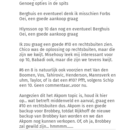
Genoeg opties in de spits
Berghuis en eventueel denk ik misschien Forbs
Oei, een goede aankoop graag
Hlynsson op 10 dan nog en eventueel Berghuis
Oei, een goede aankoop graag
Ik zou graag een goede #10 en rechtsbuiten zien.
Chico was de oplossing op rechtsbuiten, maar die
zijn we kwijt. Misehouy leek mij interessant voor
op 10, Babadi ook, maar die zijn we tevens kwijt.
#6 en 8 is natuurlijk ook voorzien met Van den
Boomen, Vos, Tahirovic, Henderson, Mannsverk en
uhm, Taylor, of is dat een #10? Pfft, volgens Schip
een 10. Geen commentaar...voor nu.
Aangezien dit het Akpom topic is, houd ik hier
op... wat betreft middenveld en aanval, graag een
#10 en rechtsbuiten dus. Akpom is een goede
backup voor Brobbey, totdat Rijkhoff de nieuwe
backup van Brobbey kan worden en we dan
Akpom nog kunnen verkopen. Of, oh ja, Brobbey
zal gewild zijn... hmmmm.......