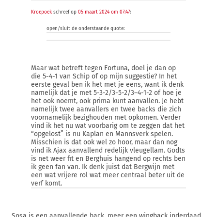
Kroepoek
schreef op
05 maart 2024 om 07:47
:
open/sluit de onderstaande quote:
Maar wat betreft tegen Fortuna, doel je dan op
die 5-4-1 van Schip of op mijn suggestie? In het
eerste geval ben ik het met je eens, want ik denk
namelijk dat je met 5-3-2/3-5-2/3–4-1-2 of hoe je
het ook noemt, ook prima kunt aanvallen. Je hebt
namelijk twee aanvallers en twee backs die zich
voornamelijk bezighouden met opkomen. Verder
vind ik het nu wat voorbarig om te zeggen dat het
“opgelost” is nu Kaplan en Mannsverk spelen.
Misschien is dat ook wel zo hoor, maar dan nog
vind ik Ajax aanvallend redelijk vleugellam. Godts
is net weer fit en Berghuis hangend op rechts ben
ik geen fan van. Ik denk juist dat Bergwijn met
een wat vrijere rol wat meer centraal beter uit de
verf komt.
Sosa is een aanvallende back, meer een wingback inderdaad,