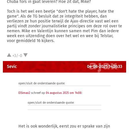
Chuba fors in gaat leveren? Hoe zit dat, Mike?
Toch is het wel een beetje "don't hate the player, hate the
game". Als de TG besluit dat ze integriteit hebben, dan
verliezen ze hun positie terwijl de Ajax-directie vast wel een
partij vindt zonder journalistieke principes om deze rol over te
nemen. Mike en Valentijn kunnen samen met Pim dan iedere
week een uitzending doen over het wel en wee bij Telstar,
voor gemiddeld 16 kijkers.
+3/-0
Sevic
04-08-2025 14:26:33
open/sluit de onderstaande quote:
ElSimao2
schreef op
04 augustus 2025 om 14:08
:
open/sluit de onderstaande quote:
Het is ook wonderlijk, eerst zou er sprake van zijn