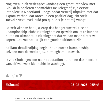
Nog even in dit verlengde: vandaag een groot interview met
Gloukh in papieren spamfolder De Telegraaf, zijn eerste
interview in Nederland. Daags nadat Verweij uitpakte met dat
Akpom-verhaal dat Kroes in een positief daglicht stelt.
Toeval? Next level 'quid pro quo', als je het mij vraagt.
Betreft Akpom: het lijkt erop dat het getouwtrek tussen
Championship-clubs Birmingham en Ipswich om 'm te kunnen
huren nu uitmondt in Birmingham dat 'm dan maar direct wil
kopen. Dat zou natuurlijk een gouden uitkomst zijn.
Saillant detail: vrijdag begint het nieuwe Championship-
seizoen met de wedstrijd... Birmingham - Ipswich.
Ik zou Chuba gewoon naar dat stadion sturen en dan hoort ie
vanzelf wel welk kleur shirt ie aankrijgt.
+2/-0
ElSimao2
05-08-2025 10:55:43
open/sluit de onderstaande quote: