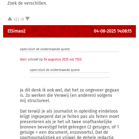
Zoek de verschillen.
+2/-0
ElSimao2
04-08-2025 14:08:15
open/sluit de onderstaande quote:
Sevic
schreef op
04 augustus 2025 om 11:53
:
open/sluit de onderstaande quote:
Ja dit denk ik ook wel, dat het zo ongeveer gegaan
is. Zo werken die Verweij (en anderen) volgens
mij structureel.
Dat terwijl je als journalist in opleiding eindeloos
krijgt ingepeperd dat je feiten pas als feiten moet
presenteren als je het uit twee onafhankelijke
bronnen bevestigd hebt gekregen (2 getuigen, of 1
getuige + een document, enzovoorts). Dat de
sportjournalistiek en vrijwel de gehele redactie