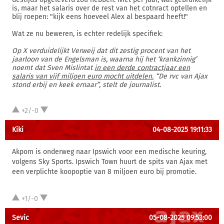
is, maar het salaris over de rest van het cotnract optellen en
blij roepen: "kijk eens hoeveel Alex al bespaard heeft!"
Wat ze nu beweren, is echter redelijk specifiek:
Op X verduidelijkt Verweij dat dit zestig procent van het
jaarloon van de Engelsman is, waarna hij het ‘krankzinnig’
noemt dat Sven Mislintat
in een derde contractjaar een
salaris van vijf miljoen euro mocht uitdelen.
“De rvc van Ajax
stond erbij en keek ernaar”, stelt de journalist.
+2/-0
Kiki
04-08-2025 19:11:33
Akpom is onderweg naar Ipswich voor een medische keuring,
volgens Sky Sports. Ipswich Town huurt de spits van Ajax met
een verplichte koopoptie van 8 miljoen euro bij promotie.
+1/-0
Sevic
05-08-2025 09:53:00