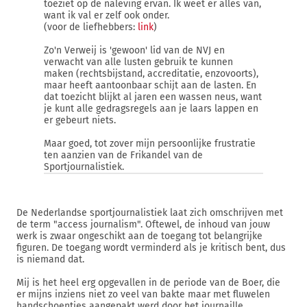
toeziet op de naleving ervan. Ik weet er alles van,
want ik val er zelf ook onder.
(voor de liefhebbers:
link
)
Zo'n Verweij is 'gewoon' lid van de NVJ en
verwacht van alle lusten gebruik te kunnen
maken (rechtsbijstand, accreditatie, enzovoorts),
maar heeft aantoonbaar schijt aan de lasten. En
dat toezicht blijkt al jaren een wassen neus, want
je kunt alle gedragsregels aan je laars lappen en
er gebeurt niets.
Maar goed, tot zover mijn persoonlijke frustratie
ten aanzien van de Frikandel van de
Sportjournalistiek.
De Nederlandse sportjournalistiek laat zich omschrijven met
de term "access journalism". Oftewel, de inhoud van jouw
werk is zwaar ongeschikt aan de toegang tot belangrijke
figuren. De toegang wordt verminderd als je kritisch bent, dus
is niemand dat.
Mij is het heel erg opgevallen in de periode van de Boer, die
er mijns inziens niet zo veel van bakte maar met fluwelen
handschoentjes aangepakt werd door het journaille.