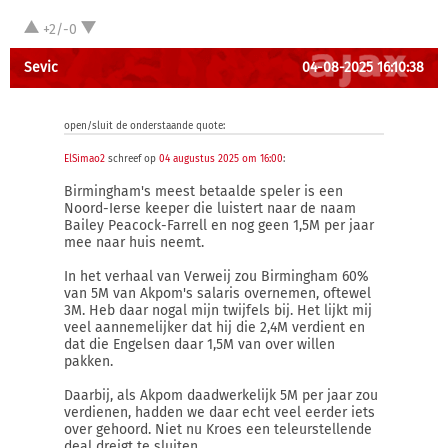
+2/-0
Sevic
04-08-2025 16:10:38
open/sluit de onderstaande quote:
ElSimao2
schreef op
04 augustus 2025 om 16:00
:
Birmingham's meest betaalde speler is een
Noord-Ierse keeper die luistert naar de naam
Bailey Peacock-Farrell en nog geen 1,5M per jaar
mee naar huis neemt.
In het verhaal van Verweij zou Birmingham 60%
van 5M van Akpom's salaris overnemen, oftewel
3M. Heb daar nogal mijn twijfels bij. Het lijkt mij
veel aannemelijker dat hij die 2,4M verdient en
dat die Engelsen daar 1,5M van over willen
pakken.
Daarbij, als Akpom daadwerkelijk 5M per jaar zou
verdienen, hadden we daar echt veel eerder iets
over gehoord. Niet nu Kroes een teleurstellende
deal dreigt te sluiten.