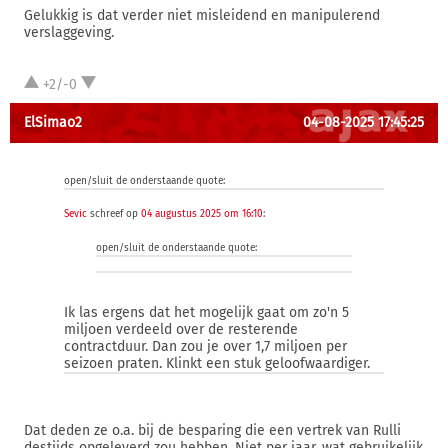
Gelukkig is dat verder niet misleidend en manipulerend
verslaggeving.
+2/-0
ElSimao2
04-08-2025 17:45:25
open/sluit de onderstaande quote:
Sevic
schreef op
04 augustus 2025 om 16:10
:
open/sluit de onderstaande quote:
Ik las ergens dat het mogelijk gaat om zo'n 5
miljoen verdeeld over de resterende
contractduur. Dan zou je over 1,7 miljoen per
seizoen praten. Klinkt een stuk geloofwaardiger.
Dat deden ze o.a. bij de besparing die een vertrek van Rulli
destijds opgeleverd zou hebben. Niet per jaar, wat gebruikelijk