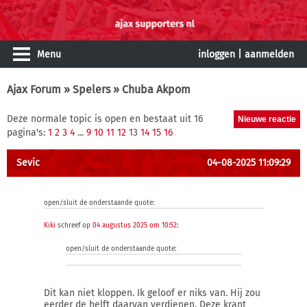
Menu
inloggen
|
aanmelden
Ajax Forum
»
Spelers
» Chuba Akpom
Deze normale topic is open en bestaat uit 16
pagina's:
1
2
3
4
...
9
10
11
12
13
14
15
16
Sevic
04-08-2025 11:09:29
open/sluit de onderstaande quote:
Kiki
schreef op
04 augustus 2025 om 10:52
:
open/sluit de onderstaande quote:
Dit kan niet kloppen. Ik geloof er niks van. Hij zou
eerder de helft daarvan verdienen. Deze krant