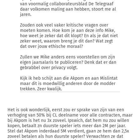
van voormalig collaborateursblad De Telegraaf
daar volkomen maling aan hebben, stoort me al
jaren.
Zouden ook veel vaker kritische vragen over
moeten komen. Hoe kom je aan deze info Mike,
hoe weet je zeker dat dit klopt? En als je dat niet
zeker weet, waarom breng je dit dan? Wat zegt
dat over jouw ethische moraal?
Zullen we Mike anders eens voorstellen om zijn
eigen jaarsalaris te publiceren? Denk dat er dan
gebrabbel over privacy volgt.
Kijk ik heb schijt aan die Akpom en aan Mislintat
maar dit is moedwillig anderen door de modder
trekken. Zeer kwalijk.
Het is ook wonderlijk, eerst zou er sprake van zijn van een
verhoging van 50% bij CL deelname voor alle contracten, maar
bij Akpom is het nu 3x zoveel. Ipswich, dat hem nu zou willen
kopen, betaalt zn duurste speler iets meer dan 2M per jaar.
Stel dat Akpom inderdaad 5M verdient, gaan ze hem dan 2,5x
zoveel betalen als hun duurste speler? Verwachten ze dat