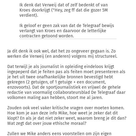
Ik denk dat Verweij dat of zelf bedenkt of van
Kroes doorkrijgt ("Hey, zeg ff dat die gozer 5M
verdient).
Ik geloof er geen zak van dat de Telegraaf bewijs
verlangt van Kroes en daarvoor de letterlijke
contracten getoond worden.
Ja dit denk ik ook wel, dat het zo ongeveer gegaan is. Zo
werken die Verweij (en anderen) volgens mij structureel.
Dat terwijl je als journalist in opleiding eindeloos krijgt
ingepeperd dat je feiten pas als feiten moet presenteren als
je het uit twee onafhankelijke bronnen bevestigd hebt
gekregen (2 getuigen, of 1 getuige + een document,
enzovoorts). Dat de sportjournalistiek en vrijwel de gehele
redactie van voormalig collaborateursblad De Telegraaf daar
volkomen maling aan hebben, stoort me al jaren.
Zouden ook veel vaker kritische vragen over moeten komen.
Hoe kom je aan deze info Mike, hoe weet je zeker dat dit
klopt? En als je dat niet zeker weet, waarom breng je dit dan?
Wat zegt dat over jouw ethische moraal?
Zullen we Mike anders eens voorstellen om zijn eigen