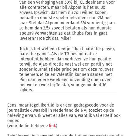
van een verhoging van 50% bij CL deelname voor
alle contracten, maar bij Akpom is het nu 3x
zoveel. Ipswich, dat hem nu zou willen kopen,
betaalt zn duurste speler iets meer dan 2M per
jaar. Stel dat Akpom inderdaad 5M verdient, gaan
ze hem dan 2,5x zoveel betalen als hun duurste
speler? Verwachten ze dat Chuba fors in gaat
leveren? Hoe zit dat, Mike?
Toch is het wel een beetje "don't hate the player,
hate the game". Als de TG besluit dat ze
integriteit hebben, dan verliezen ze hun positie
terwijl de Ajax-directie vast wel een partij vindt
zonder journalistieke principes om deze rol over
te nemen. Mike en Valentijn kunnen samen met
Pim dan iedere week een uitzending doen over
het wel en wee bij Telstar, voor gemiddeld 16
kijkers.
Eens, maar tegelijkertijd is er een gedragscode voor de
journalistiek waarbij in Nederland de NVJ toeziet op de
naleving ervan. Ik weet er alles van, want ik val er zelf ook
onder.
(voor de liefhebbers:
link
)