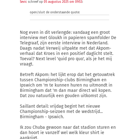
Sevic
schreef op
05 augustus 2025 om 09:53
:
open/sluit de onderstaande quote:
Nog even in dit verlengde: vandaag een groot
interview met Gloukh in papieren spamfolder De
Telegraaf, zijn eerste interview in Nederland.
Daags nadat Verweij uitpakte met dat Akpom-
verhaal dat Kroes in een positief daglicht stelt.
Toeval? Next level 'quid pro quo', als je het mij
vraagt.
Betreft Akpom: het lijkt erop dat het getouwtrek
tussen Championship-clubs Birmingham en
Ipswich om 'm te kunnen huren nu uitmondt in
Birmingham dat 'm dan maar direct wil kopen.
Dat zou natuurlijk een gouden uitkomst zijn.
Saillant detail: vrijdag begint het nieuwe
Championship-seizoen met de wedstrijd...
Birmingham - Ipswich.
Ik zou Chuba gewoon naar dat stadion sturen en
dan hoort ie vanzelf wel welk kleur shirt ie
aankrijgt.