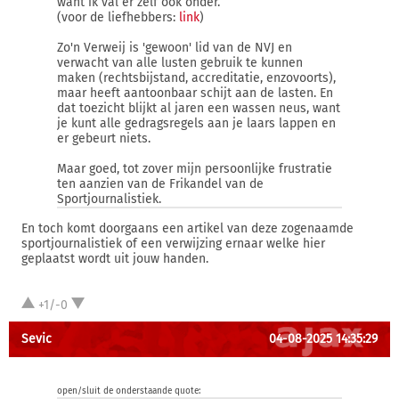
want ik val er zelf ook onder.
(voor de liefhebbers:
link
)
Zo'n Verweij is 'gewoon' lid van de NVJ en
verwacht van alle lusten gebruik te kunnen
maken (rechtsbijstand, accreditatie, enzovoorts),
maar heeft aantoonbaar schijt aan de lasten. En
dat toezicht blijkt al jaren een wassen neus, want
je kunt alle gedragsregels aan je laars lappen en
er gebeurt niets.
Maar goed, tot zover mijn persoonlijke frustratie
ten aanzien van de Frikandel van de
Sportjournalistiek.
En toch komt doorgaans een artikel van deze zogenaamde
sportjournalistiek of een verwijzing ernaar welke hier
geplaatst wordt uit jouw handen.
+1/-0
Sevic
04-08-2025 14:35:29
open/sluit de onderstaande quote: