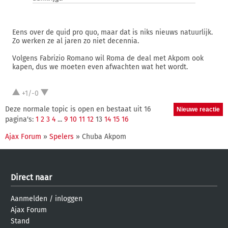
Eens over de quid pro quo, maar dat is niks nieuws natuurlijk.
Zo werken ze al jaren zo niet decennia.
Volgens Fabrizio Romano wil Roma de deal met Akpom ook
kapen, dus we moeten even afwachten wat het wordt.
+1/-0
Deze normale topic is open en bestaat uit 16
pagina's:
1
2
3
4
...
9
10
11
12
13
14
15
16
Ajax Forum
»
Spelers
» Chuba Akpom
Direct naar
Aanmelden
/
inloggen
Ajax Forum
Stand