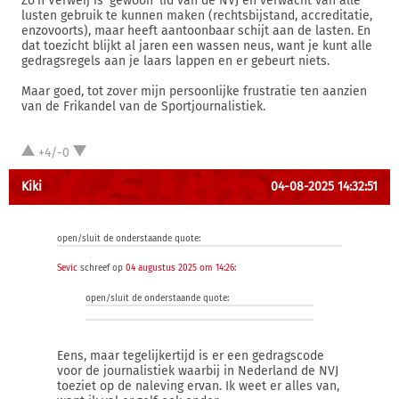
Zo'n Verweij is 'gewoon' lid van de NVJ en verwacht van alle
lusten gebruik te kunnen maken (rechtsbijstand, accreditatie,
enzovoorts), maar heeft aantoonbaar schijt aan de lasten. En
dat toezicht blijkt al jaren een wassen neus, want je kunt alle
gedragsregels aan je laars lappen en er gebeurt niets.
Maar goed, tot zover mijn persoonlijke frustratie ten aanzien
van de Frikandel van de Sportjournalistiek.
+4/-0
Kiki
04-08-2025 14:32:51
open/sluit de onderstaande quote:
Sevic
schreef op
04 augustus 2025 om 14:26
:
open/sluit de onderstaande quote:
Eens, maar tegelijkertijd is er een gedragscode
voor de journalistiek waarbij in Nederland de NVJ
toeziet op de naleving ervan. Ik weet er alles van,