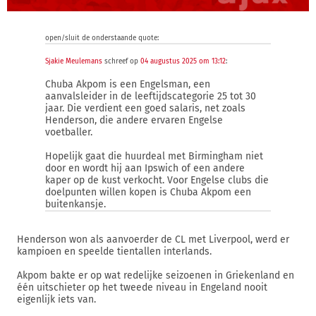
open/sluit de onderstaande quote:
Sjakie Meulemans
schreef op
04 augustus 2025 om 13:12
:
Chuba Akpom is een Engelsman, een
aanvalsleider in de leeftijdscategorie 25 tot 30
jaar. Die verdient een goed salaris, net zoals
Henderson, die andere ervaren Engelse
voetballer.
Hopelijk gaat die huurdeal met Birmingham niet
door en wordt hij aan Ipswich of een andere
kaper op de kust verkocht. Voor Engelse clubs die
doelpunten willen kopen is Chuba Akpom een
buitenkansje.
Henderson won als aanvoerder de CL met Liverpool, werd er
kampioen en speelde tientallen interlands.
Akpom bakte er op wat redelijke seizoenen in Griekenland en
één uitschieter op het tweede niveau in Engeland nooit
eigenlijk iets van.