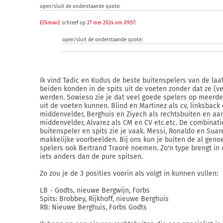
open/sluit de onderstaande quote:
ElSimao2
schreef op
27 mei 2024 om 09:57
:
open/sluit de onderstaande quote:
Ik vind Tadic en Kudus de beste buitenspelers van de laats
beiden konden in de spits uit de voeten zonder dat ze (ve
werden. Sowieso zie je dat veel goede spelers op meerde
uit de voeten kunnen. Blind en Martinez als cv, linksback
middenvelder, Berghuis en Ziyech als rechtsbuiten en aa
middenvelder, Alvarez als CM en CV etc.etc. De combinati
buitenspeler en spits zie je vaak. Messi, Ronaldo en Suare
makkelijke voorbeelden. Bij ons kun je buiten de al gen
spelers ook Bertrand Traoré noemen. Zo'n type brengt in 
iets anders dan de pure spitsen.
Zo zou je de 3 posities voorin als volgt in kunnen vullen:
LB - Godts, nieuwe Bergwijn, Forbs
Spits: Brobbey, Rijkhoff, nieuwe Berghuis
RB: Nieuwe Berghuis, Forbs Godts