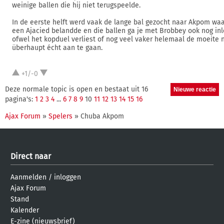
weinige ballen die hij niet terugspeelde.
In de eerste helft werd vaak de lange bal gezocht naar Akpom waa
een Ajacied belandde en die ballen ga je met Brobbey ook nog in
ofwel het kopduel verliest of nog veel vaker helemaal de moeite
überhaupt écht aan te gaan.
+1/-0
Deze normale topic is open en bestaat uit 16
pagina's:
1
2
3
4
...
6
7
8
9
10
11
12
13
14
15
16
Ajax Forum
»
Spelers
» Chuba Akpom
Direct naar
Aanmelden
/
inloggen
Ajax Forum
Stand
Kalender
E-zine (nieuwsbrief)