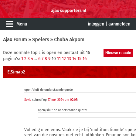
Menu
inloggen
|
aanmelden
Ajax Forum
»
Spelers
» Chuba Akpom
Deze normale topic is open en bestaat uit 16
pagina's:
1
2
3
4
...
6
7
8
9
10
11
12
13
14
15
16
ElSimao2
open/sluit de onderstaande quote:
Sevic
schreef op
27 mei 2024 om 02:05
:
open/sluit de onderstaande quote:
Volledig mee eens. Vaak zie je bij 'multifunctionele' spel
veel van die posities niet echt uitblinken. Emanuelson ko