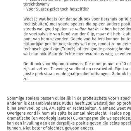
terechtkwam?
- Voor Suarez geldt toch hetzelfde?
Weet je wat het is (en dat geldt ook voor Berghuis op 10 
rechtsbuiten) met goede spelers die op een andere posit
steeds wel goed spelen: ze
vullen het in
. Ik ben het zeld
de voetbalvisie van René van der Gijp, maar dit heb ik al
punt van hem gevonden. Goede voetballers kunnen buite
natuurlijke positie nog steeds wel mee, omdat ze nu ee
technisch goed zijn (Traoré), of een goede passing hebben
wat dan ook. Maar de échte meerwaarde is weg, ze vullen 
Geldt ook voor Akpom trouwens. Die moet je niet op 10 o
zijkant zetten. Te weinig snelheid en creativiteit. Zijn krac
juiste plek staan en de goaltjesdief uithangen. Gebruik 
zo.
Sommige spelers passen duidelijk in de profielschets voor 1 specifi
anderen is dat ambivalenter. Kudus heeft 200 wedstrijden op pro
bijna evenveel op CM, AM, spits en rechtsbuiten. Niemand weet wa
Overigens vond ik hem als spits helemaal niet slecht. Haalde nog 
dramatische (en voorlopig laatste) CL-campagne die we speelden. 
kan een invulling aan een dergelijke positie geven die echte speci
kunnen. Niet beter of slechter, gewoon anders.