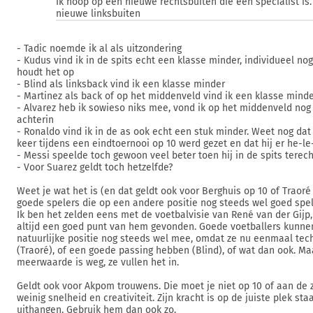
Ik hoop op een nieuwe rechtsbuiten die een specialist is
nieuwe linksbuiten
- Tadic noemde ik al als uitzondering
- Kudus vind ik in de spits echt een klasse minder, individueel n
houdt het op
- Blind als linksback vind ik een klasse minder
- Martinez als back of op het middenveld vind ik een klasse mind
- Alvarez heb ik sowieso niks mee, vond ik op het middenveld nog
achterin
- Ronaldo vind ik in de as ook echt een stuk minder. Weet nog dat 
keer tijdens een eindtoernooi op 10 werd gezet en dat hij er he-l
- Messi speelde toch gewoon veel beter toen hij in de spits tere
- Voor Suarez geldt toch hetzelfde?
Weet je wat het is (en dat geldt ook voor Berghuis op 10 of Traor
goede spelers die op een andere positie nog steeds wel goed spe
Ik ben het zelden eens met de voetbalvisie van René van der Gijp,
altijd een goed punt van hem gevonden. Goede voetballers kunne
natuurlijke positie nog steeds wel mee, omdat ze nu eenmaal tech
(Traoré), of een goede passing hebben (Blind), of wat dan ook. Ma
meerwaarde is weg, ze vullen het in.
Geldt ook voor Akpom trouwens. Die moet je niet op 10 of aan de z
weinig snelheid en creativiteit. Zijn kracht is op de juiste plek st
uithangen. Gebruik hem dan ook zo.