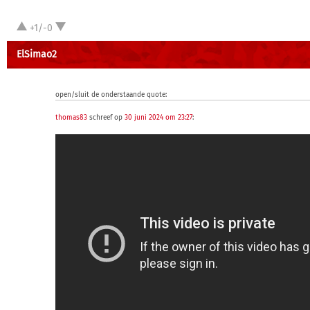
+1/-0
ElSimao2
open/sluit de onderstaande quote:
thomas83
schreef op
30 juni 2024 om 23:27
: