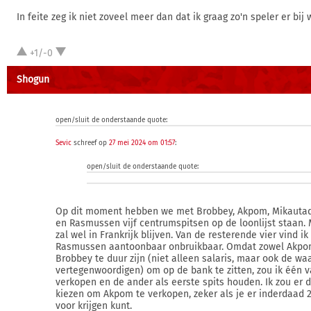
In feite zeg ik niet zoveel meer dan dat ik graag zo'n speler er bij w
+1/-0
Shogun
open/sluit de onderstaande quote:
Sevic
schreef op
27 mei 2024 om 01:57
:
open/sluit de onderstaande quote:
Op dit moment hebben we met Brobbey, Akpom, Mikautadz
en Rasmussen vijf centrumspitsen op de loonlijst staan.
zal wel in Frankrijk blijven. Van de resterende vier vind ik
Rasmussen aantoonbaar onbruikbaar. Omdat zowel Akpo
Brobbey te duur zijn (niet alleen salaris, maar ook de wa
vertegenwoordigen) om op de bank te zitten, zou ik één 
verkopen en de ander als eerste spits houden. Ik zou er 
kiezen om Akpom te verkopen, zeker als je er inderdaad 
voor krijgen kunt.