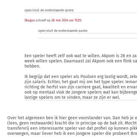
open/sluit de onderstaande quote:
Shogun
schreef op
28 mei 2024 om 15:25
:
open/sluit de onderstaande quote:
Een speler heeft zelf ook wat te willen. Akpom is 28 en za
week willen spelen. Daarnaast zal Akpom ook een flink sa
hebben.
Ik begrijp dat een speler als Poulsen erg lastig wordt, zek
zijn salaris. Echter, het gaat mij om het type speler. Iema
richting de herfst van zijn carriere gaat, kwaliteit en erva
ook op mentaal vlak de jongere spelers wat kan bijbrenge
lastige spelers om te vinden, maar ze zijn er wel.
Over het algemeen ben ik hier geen voorstander van. Dan heb je 
(lees, geen restwaarde) kracht die in principe op de bak zit. Mocht
transfervrij een interessante speler van dat profiel op kunnen pikk
overwegen, maar liever heb ik een jongere speler die probeert Bro