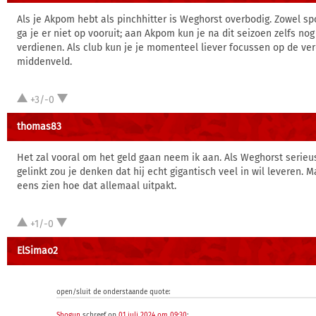
Als je Akpom hebt als pinchhitter is Weghorst overbodig. Zowel spo
ga je er niet op vooruit; aan Akpom kun je na dit seizoen zelfs no
verdienen. Als club kun je je momenteel liever focussen op de ve
middenveld.
+3/-0
thomas83
Het zal vooral om het geld gaan neem ik aan. Als Weghorst serie
gelinkt zou je denken dat hij echt gigantisch veel in wil leveren. 
eens zien hoe dat allemaal uitpakt.
+1/-0
ElSimao2
open/sluit de onderstaande quote:
Shogun
schreef op
01 juli 2024 om 09:30
: