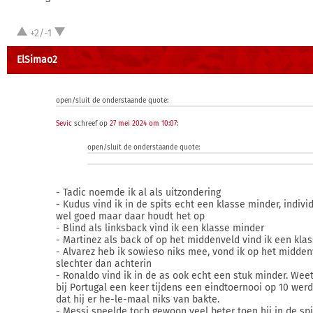
+2/-1
ElSimao2
open/sluit de onderstaande quote:
Sevic
schreef op
27 mei 2024 om 10:07
:
open/sluit de onderstaande quote:
- Tadic noemde ik al als uitzondering
- Kudus vind ik in de spits echt een klasse minder, indivi
wel goed maar daar houdt het op
- Blind als linksback vind ik een klasse minder
- Martinez als back of op het middenveld vind ik een kla
- Alvarez heb ik sowieso niks mee, vond ik op het midde
slechter dan achterin
- Ronaldo vind ik in de as ook echt een stuk minder. Weet
bij Portugal een keer tijdens een eindtoernooi op 10 werd
dat hij er he-le-maal niks van bakte.
- Messi speelde toch gewoon veel beter toen hij in de spi