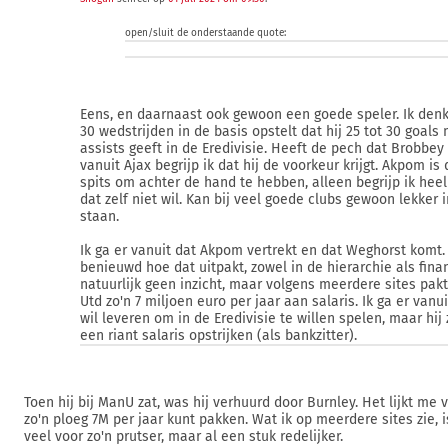
open/sluit de onderstaande quote:
Eens, en daarnaast ook gewoon een goede speler. Ik denk
30 wedstrijden in de basis opstelt dat hij 25 tot 30 goals
assists geeft in de Eredivisie. Heeft de pech dat Brobbey 
vanuit Ajax begrijp ik dat hij de voorkeur krijgt. Akpom is
spits om achter de hand te hebben, alleen begrijp ik heel
dat zelf niet wil. Kan bij veel goede clubs gewoon lekker 
staan.
Ik ga er vanuit dat Akpom vertrekt en dat Weghorst komt.
benieuwd hoe dat uitpakt, zowel in de hierarchie als finan
natuurlijk geen inzicht, maar volgens meerdere sites pakt
Utd zo'n 7 miljoen euro per jaar aan salaris. Ik ga er vanuit
wil leveren om in de Eredivisie te willen spelen, maar hij 
een riant salaris opstrijken (als bankzitter).
Toen hij bij ManU zat, was hij verhuurd door Burnley. Het lijkt me vr
zo'n ploeg 7M per jaar kunt pakken. Wat ik op meerdere sites zie, 
veel voor zo'n prutser, maar al een stuk redelijker.