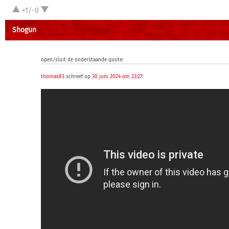
+1/-0
Shogun
open/sluit de onderstaande quote:
thomas83
schreef op
30 juni 2024 om 23:27
: