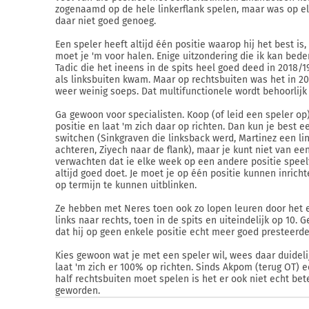
zogenaamd op de hele linkerflank spelen, maar was op el
daar niet goed genoeg.
Een speler heeft altijd één positie waarop hij het best is,
moet je 'm voor halen. Enige uitzondering die ik kan bede
Tadic die het ineens in de spits heel goed deed in 2018/19 
als linksbuiten kwam. Maar op rechtsbuiten was het in 2
weer weinig soeps. Dat multifunctionele wordt behoorlijk
Ga gewoon voor specialisten. Koop (of leid een speler op
positie en laat 'm zich daar op richten. Dan kun je best e
switchen (Sinkgraven die linksback werd, Martinez een li
achteren, Ziyech naar de flank), maar je kunt niet van ee
verwachten dat ie elke week op een andere positie speel
altijd goed doet. Je moet je op één positie kunnen inrich
op termijn te kunnen uitblinken.
Ze hebben met Neres toen ook zo lopen leuren door het el
links naar rechts, toen in de spits en uiteindelijk op 10. 
dat hij op geen enkele positie echt meer goed presteerde
Kies gewoon wat je met een speler wil, wees daar duideli
laat 'm zich er 100% op richten. Sinds Akpom (terug OT) 
half rechtsbuiten moet spelen is het er ook niet echt bet
geworden.