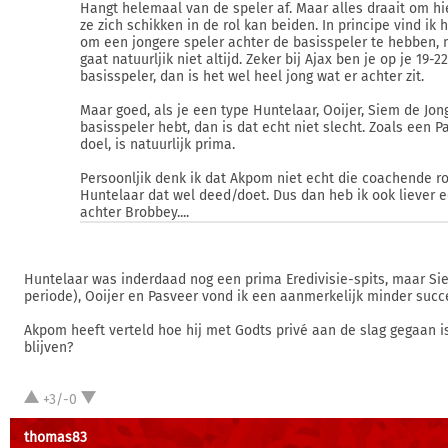
Hangt helemaal van de speler af. Maar alles draait om hie
ze zich schikken in de rol kan beiden. In principe vind ik 
om een jongere speler achter de basisspeler te hebben, 
gaat natuurljik niet altijd. Zeker bij Ajax ben je op je 19-2
basisspeler, dan is het wel heel jong wat er achter zit.
Maar goed, als je een type Huntelaar, Ooijer, Siem de Jon
basisspeler hebt, dan is dat echt niet slecht. Zoals een P
doel, is natuurlijk prima.
Persoonljik denk ik dat Akpom niet echt die coachende ro
Huntelaar dat wel deed/doet. Dus dan heb ik ook liever e
achter Brobbey....
Huntelaar was inderdaad nog een prima Eredivisie-spits, maar Si
periode), Ooijer en Pasveer vond ik een aanmerkelijk minder succ
Akpom heeft verteld hoe hij met Godts privé aan de slag gegaan is
blijven?
+3/-0
thomas83