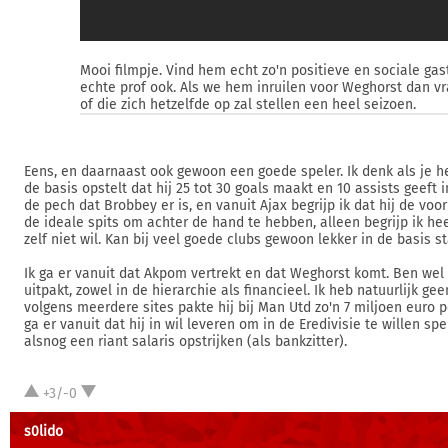
Mooi filmpje. Vind hem echt zo'n positieve en sociale gas
echte prof ook. Als we hem inruilen voor Weghorst dan vr
of die zich hetzelfde op zal stellen een heel seizoen.
Eens, en daarnaast ook gewoon een goede speler. Ik denk als je h
de basis opstelt dat hij 25 tot 30 goals maakt en 10 assists geeft i
de pech dat Brobbey er is, en vanuit Ajax begrijp ik dat hij de voor
de ideale spits om achter de hand te hebben, alleen begrijp ik hee
zelf niet wil. Kan bij veel goede clubs gewoon lekker in de basis s
Ik ga er vanuit dat Akpom vertrekt en dat Weghorst komt. Ben we
uitpakt, zowel in de hierarchie als financieel. Ik heb natuurlijk gee
volgens meerdere sites pakte hij bij Man Utd zo'n 7 miljoen euro pe
ga er vanuit dat hij in wil leveren om in de Eredivisie te willen spe
alsnog een riant salaris opstrijken (als bankzitter).
+3/-0
s0lido