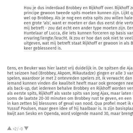
Hou je dus inderdaad Brobbey en Rijkhoff over. Rijkhoff z
principe gewoon tweede spits moeten kunnen zijn. Lijkt qu
wel op Brobbey. Als je nog een extra spits zou willen hale
een grote 'als', want er moeten er dan dus eerst drie vert
mij betreft - zou dat echt een ander type moeten zijn. Ee
Huntelaar of Lucca, die iets kunnen forceren op basis va
ervaring/lengte/kracht. Ik zou er hoe dan ook niet te vee
uitgeven, wat mij betreft staat Rijkhoff er gewoon in als
keer geblesseerd is.
Eens, en Beuker was hier laatst vrij duidelijk in. De spitsen die Aj
het seizoen had (Brobbey, Akpom, Mikautadze) gingen er alle 3 va
spelen, waardoor je met 2 ontevreden spelers zit. Ik verwacht dan 
iemand kunnen vinden die kwaliteit heeft maar ook genoegen nee
als back-up, dat iedereen behalve Brobbey en Rijkhoff worden ve
als eerste spits, Rijkhoff als vaste spits van Jong Ajax, maar laten
soms de laatste 20-30 minuten om Brobbey rust te geven, en een d
in kan zetten bij blessures of geval van nood. Qua profiel moet i
Yussuf Poulsen, maar geen idee of hij haalbaar is. Is zijn basisplaa
kwijt aan Sesko en Openda, word volgende maand 30, maar brengt 
+2/-0