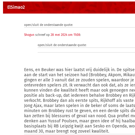
ElSimao2
open/sluit de onderstaande quote:
Shogun
schreef op
28 mei 2024 om 11:08
:
open/sluit de onderstaande quote:
Eens, en Beuker was hier laatst vrij duidelijk in. De spits
aan de start van het seizoen had (Brobbey, Akpom, Mikau
gingen er alle 3 vanuit dat ze zouden spelen, waardoor je
ontevreden spelers zit. Ik verwacht dan ook dat, als ze i
kunnen vinden die kwaliteit heeft maar ook genoegen n
positie als back-up, dat iedereen behalve Brobbey en Ri
verkocht. Brobbey dan als eerste spits, Rijkhoff als vaste
Jong Ajax, maar laten spelen in de beker of soms de laat
minuten om Brobbey rust te geven, en een derde spits die
kan zetten bij blessures of geval van nood. Qua profiel m
denken aan Yussuf Poulsen, maar geen idee of hij haalbaar
basisplaats bij RB Leipzig kwijt aan Sesko en Openda, w
maand 30, maar brengt nog zoveel kwaliteit.