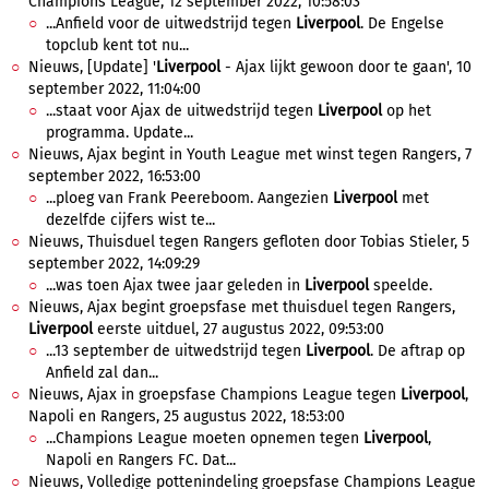
Champions League, 12 september 2022, 10:58:03
...Anfield voor de uitwedstrijd tegen
Liverpool
. De Engelse
topclub kent tot nu...
Nieuws, [Update] '
Liverpool
- Ajax lijkt gewoon door te gaan', 10
september 2022, 11:04:00
...staat voor Ajax de uitwedstrijd tegen
Liverpool
op het
programma. Update...
Nieuws, Ajax begint in Youth League met winst tegen Rangers, 7
september 2022, 16:53:00
...ploeg van Frank Peereboom. Aangezien
Liverpool
met
dezelfde cijfers wist te...
Nieuws, Thuisduel tegen Rangers gefloten door Tobias Stieler, 5
september 2022, 14:09:29
...was toen Ajax twee jaar geleden in
Liverpool
speelde.
Nieuws, Ajax begint groepsfase met thuisduel tegen Rangers,
Liverpool
eerste uitduel, 27 augustus 2022, 09:53:00
...13 september de uitwedstrijd tegen
Liverpool
. De aftrap op
Anfield zal dan...
Nieuws, Ajax in groepsfase Champions League tegen
Liverpool
,
Napoli en Rangers, 25 augustus 2022, 18:53:00
...Champions League moeten opnemen tegen
Liverpool
,
Napoli en Rangers FC. Dat...
Nieuws, Volledige pottenindeling groepsfase Champions League