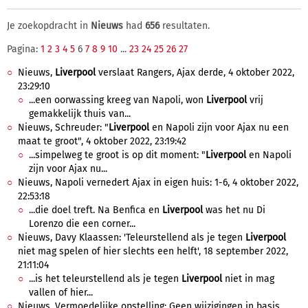
Je zoekopdracht in
Nieuws
had
656
resultaten.
Pagina:
1
2
3
4
5
6
7
8
9
10
...
23
24
25
26
27
Nieuws,
Liverpool
verslaat Rangers, Ajax derde, 4 oktober 2022,
23:29:10
...een oorwassing kreeg van Napoli, won
Liverpool
vrij
gemakkelijk thuis van...
Nieuws, Schreuder: "
Liverpool
en Napoli zijn voor Ajax nu een
maat te groot", 4 oktober 2022, 23:19:42
...simpelweg te groot is op dit moment: "
Liverpool
en Napoli
zijn voor Ajax nu...
Nieuws, Napoli vernedert Ajax in eigen huis: 1-6, 4 oktober 2022,
22:53:18
...die doel treft. Na Benfica en
Liverpool
was het nu Di
Lorenzo die een corner...
Nieuws, Davy Klaassen: 'Teleurstellend als je tegen
Liverpool
niet mag spelen of hier slechts een helft', 18 september 2022,
21:11:04
...is het teleurstellend als je tegen
Liverpool
niet in mag
vallen of hier...
Nieuws, Vermoedelijke opstelling: Geen wijzigingen in basis