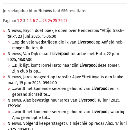
Je zoekopdracht in
Nieuws
had
656
resultaten.
Pagina:
1
2
3
4
5
6
7
...
23
24
25
26
27
Nieuws, Brych doet boekje open over Henderson: "Altijd trash-
talk", 23 juni 2025, 15:06:00
...op de vele wedstrijden die ik van
Liverpool
op Anfield heb
mogen fluiten, ik...
Nieuws, Van Dijk maant
Liverpool
tot actie met Hato, 22 juni
2025, 18:07:00
...Dijk ligt, komt Jorrel Hato naar zijn
Liverpool
deze zomer.
Zijn club is op...
Nieuws, Jaros reageert op transfer Ajax: "Heitinga is een leuke
man", 19 juni 2025, 09:14:00
...wordt het komende seizoen gehuurd van
Liverpool
en is
gebrand zichzelf te...
Nieuws, Ajax bevestigt huur Jaros van
Liverpool
, 18 juni 2025,
17:23:00
...wordt het komende seizoen gehuurd van
Liverpool
, waarbij
Ajax geen optie tot...
Nieuws, Volgend keeperstarget uit Tsjechië op radar Ajax, 17 juni
2025, 10:48:00