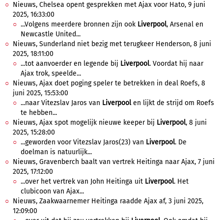
Nieuws, Chelsea opent gesprekken met Ajax voor Hato, 9 juni
2025, 16:33:00
...Volgens meerdere bronnen zijn ook
Liverpool
, Arsenal en
Newcastle United...
Nieuws, Sunderland niet bezig met terugkeer Henderson, 8 juni
2025, 18:11:00
...tot aanvoerder en legende bij
Liverpool
. Voordat hij naar
Ajax trok, speelde...
Nieuws, Ajax doet poging speler te betrekken in deal Roefs, 8
juni 2025, 15:53:00
...naar Vitezslav Jaros van
Liverpool
en lijkt de strijd om Roefs
te hebben...
Nieuws, Ajax spot mogelijk nieuwe keeper bij
Liverpool
, 8 juni
2025, 15:28:00
...geworden voor Vitezslav Jaros(23) van
Liverpool
. De
doelman is natuurlijk...
Nieuws, Gravenberch baalt van vertrek Heitinga naar Ajax, 7 juni
2025, 17:12:00
...over het vertrek van John Heitinga uit
Liverpool
. Het
clubicoon van Ajax...
Nieuws, Zaakwaarnemer Heitinga raadde Ajax af, 3 juni 2025,
12:09:00