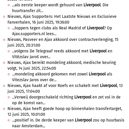
...als eerste keeper wordt gehuurd van
Liverpool
. Die
huurtransfer zit...
Nieuws, Ajax Supporters: Het Laatste Nieuws en Exclusieve
Fanverhalen, 16 juni 2025, 19:36:00
...toppers tegen clubs als Real Madrid of
Liverpool
? Op
Ajax.supporters.nl lees...
Nieuws, Pasveer en Ajax akkoord over contractverlenging, 15
juni 2025, 20:31:00
...volgens De Telegraaf reeds akkoord met
Liverpool
en
Vítězslav Jaroš over...
Nieuws, Ajax bereikt mondeling akkoord, medische keuring
volgt, 14 juni 2025, 22:54:00
...mondeling akkoord gekomen met zowel
Liverpool
als
Vitezslav Jaros over de...
Nieuws, Ajax haakt af voor Roefs en schakelt met
Liverpool
, 13
juni 2025, 17:04:00
...Verweij doorgeschakeld richting
Liverpool
en zet vol in de
op de komst van...
Nieuws, Ajax heeft goede hoop op binnenhalen transfertarget,
12 juni 2025, 10:01:00
...positief in. De derde keeper van
Liverpool
zou op huurbasis
naar Amsterdam...