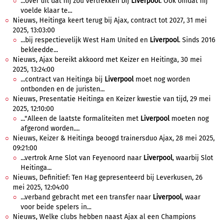
...over uit dat hij zou vertrekken bij
Liverpool
. Ook omdat hij
voelde klaar te...
Nieuws, Heitinga keert terug bij Ajax, contract tot 2027, 31 mei
2025, 13:03:00
...bij respectievelijk West Ham United en
Liverpool
. Sinds 2016
bekleedde...
Nieuws, Ajax bereikt akkoord met Keizer en Heitinga, 30 mei
2025, 13:24:00
...contract van Heitinga bij
Liverpool
moet nog worden
ontbonden en de juristen...
Nieuws, Presentatie Heitinga en Keizer kwestie van tijd, 29 mei
2025, 12:10:00
..."Alleen de laatste formaliteiten met
Liverpool
moeten nog
afgerond worden....
Nieuws, Keizer & Heitinga beoogd trainersduo Ajax, 28 mei 2025,
09:21:00
...vertrok Arne Slot van Feyenoord naar
Liverpool
, waarbij Slot
Heitinga...
Nieuws, Definitief: Ten Hag gepresenteerd bij Leverkusen, 26
mei 2025, 12:04:00
...verband gebracht met een transfer naar
Liverpool
, waar
voor beide spelers in...
Nieuws, Welke clubs hebben naast Ajax al een Champions