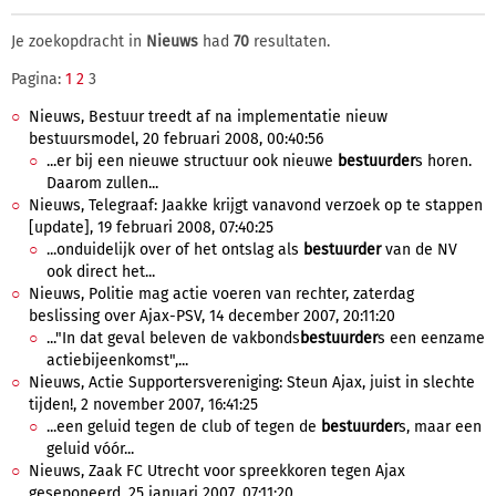
Je zoekopdracht in
Nieuws
had
70
resultaten.
Pagina:
1
2
3
Nieuws, Bestuur treedt af na implementatie nieuw
bestuursmodel, 20 februari 2008, 00:40:56
...er bij een nieuwe structuur ook nieuwe
bestuurder
s horen.
Daarom zullen...
Nieuws, Telegraaf: Jaakke krijgt vanavond verzoek op te stappen
[update], 19 februari 2008, 07:40:25
...onduidelijk over of het ontslag als
bestuurder
van de NV
ook direct het...
Nieuws, Politie mag actie voeren van rechter, zaterdag
beslissing over Ajax-PSV, 14 december 2007, 20:11:20
..."In dat geval beleven de vakbonds
bestuurder
s een eenzame
actiebijeenkomst",...
Nieuws, Actie Supportersvereniging: Steun Ajax, juist in slechte
tijden!, 2 november 2007, 16:41:25
...een geluid tegen de club of tegen de
bestuurder
s, maar een
geluid vóór...
Nieuws, Zaak FC Utrecht voor spreekkoren tegen Ajax
geseponeerd, 25 januari 2007, 07:11:20