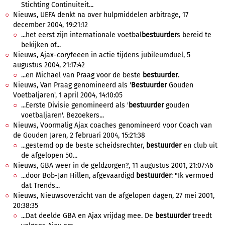
Stichting Continuiteit...
Nieuws, UEFA denkt na over hulpmiddelen arbitrage, 17
december 2004, 19:21:12
...het eerst zijn internationale voetbal
bestuurder
s bereid te
bekijken of...
Nieuws, Ajax-coryfeeen in actie tijdens jubileumduel, 5
augustus 2004, 21:17:42
...en Michael van Praag voor de beste
bestuurder
.
Nieuws, Van Praag genomineerd als '
Bestuurder
Gouden
Voetbaljaren', 1 april 2004, 14:10:05
...Eerste Divisie genomineerd als '
bestuurder
gouden
voetbaljaren'. Bezoekers...
Nieuws, Voormalig Ajax coaches genomineerd voor Coach van
de Gouden Jaren, 2 februari 2004, 15:21:38
...gestemd op de beste scheidsrechter,
bestuurder
en club uit
de afgelopen 50...
Nieuws, GBA weer in de geldzorgen?, 11 augustus 2001, 21:07:46
...door Bob-Jan Hillen, afgevaardigd
bestuurder
: "Ik vermoed
dat Trends...
Nieuws, Nieuwsoverzicht van de afgelopen dagen, 27 mei 2001,
20:38:35
...Dat deelde GBA en Ajax vrijdag mee. De
bestuurder
treedt