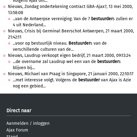
volgens Ajax om...
Nieuws, Zondag ondertekening contract GBA-Ajax?, 13 mei 2000,
13:58:08
...van de Antwerpse vereniging. Van de 7
bestuurder
s zullen er
4 uit Nederland...
Nieuws, Crisis bij Germinal Beerschot Antwerpen, 21 maart 2000,
21:42:11
...voor op bestuurlijk niveau.
Bestuurder
s van de
verschillende culturen van de...
Nieuws, Laudrup verkoopt eigen bedrijf, 21 maart 2000, 09:13:24
...de overname zal Laudrup wel een van de
bestuurder
s
blijven bij...
Nieuws, Michael van Praag in Singapore, 21 januari 2000, 22:10:17
...met interesse volgt. Volgens de
bestuurder
van Ajax is Azie
nog een gebied...
Direct naar
Aanmelden
/
inloggen
Ajax Forum
Stand