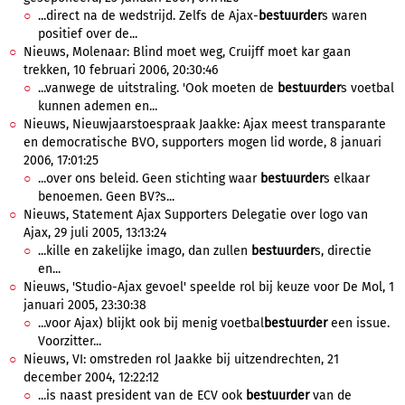
...direct na de wedstrijd. Zelfs de Ajax-
bestuurder
s waren
positief over de...
Nieuws, Molenaar: Blind moet weg, Cruijff moet kar gaan
trekken, 10 februari 2006, 20:30:46
...vanwege de uitstraling. 'Ook moeten de
bestuurder
s voetbal
kunnen ademen en...
Nieuws, Nieuwjaarstoespraak Jaakke: Ajax meest transparante
en democratische BVO, supporters mogen lid worde, 8 januari
2006, 17:01:25
...over ons beleid. Geen stichting waar
bestuurder
s elkaar
benoemen. Geen BV?s...
Nieuws, Statement Ajax Supporters Delegatie over logo van
Ajax, 29 juli 2005, 13:13:24
...kille en zakelijke imago, dan zullen
bestuurder
s, directie
en...
Nieuws, 'Studio-Ajax gevoel' speelde rol bij keuze voor De Mol, 1
januari 2005, 23:30:38
...voor Ajax) blijkt ook bij menig voetbal
bestuurder
een issue.
Voorzitter...
Nieuws, VI: omstreden rol Jaakke bij uitzendrechten, 21
december 2004, 12:22:12
...is naast president van de ECV ook
bestuurder
van de