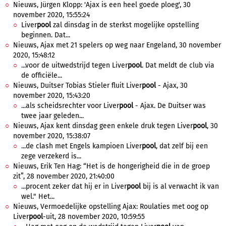
Nieuws, Jürgen Klopp: 'Ajax is een heel goede ploeg', 30
november 2020, 15:55:24
Liver
pool
zal dinsdag in de sterkst mogelijke opstelling
beginnen. Dat...
Nieuws, Ajax met 21 spelers op weg naar Engeland, 30 november
2020, 15:48:12
...voor de uitwedstrijd tegen Liver
pool
. Dat meldt de club via
de officiële...
Nieuws, Duitser Tobias Stieler fluit Liver
pool
- Ajax, 30
november 2020, 15:43:20
...als scheidsrechter voor Liver
pool
- Ajax. De Duitser was
twee jaar geleden...
Nieuws, Ajax kent dinsdag geen enkele druk tegen Liver
pool
, 30
november 2020, 15:38:07
...de clash met Engels kampioen Liver
pool
, dat zelf bij een
zege verzekerd is...
Nieuws, Erik Ten Hag: “Het is de hongerigheid die in de groep
zit”, 28 november 2020, 21:40:00
...procent zeker dat hij er in Liver
pool
bij is al verwacht ik van
wel." Het...
Nieuws, Vermoedelijke opstelling Ajax: Roulaties met oog op
Liver
pool
-uit, 28 november 2020, 10:59:55