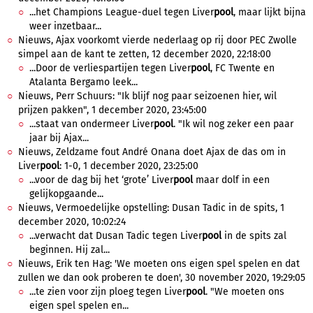
...het Champions League-duel tegen Liver
pool
, maar lijkt bijna
weer inzetbaar...
Nieuws, Ajax voorkomt vierde nederlaag op rij door PEC Zwolle
simpel aan de kant te zetten, 12 december 2020, 22:18:00
...Door de verliespartijen tegen Liver
pool
, FC Twente en
Atalanta Bergamo leek...
Nieuws, Perr Schuurs: "Ik blijf nog paar seizoenen hier, wil
prijzen pakken", 1 december 2020, 23:45:00
...staat van ondermeer Liver
pool
. "Ik wil nog zeker een paar
jaar bij Ajax...
Nieuws, Zeldzame fout André Onana doet Ajax de das om in
Liver
pool
: 1-0, 1 december 2020, 23:25:00
...voor de dag bij het ‘grote’ Liver
pool
maar dolf in een
gelijkopgaande...
Nieuws, Vermoedelijke opstelling: Dusan Tadic in de spits, 1
december 2020, 10:02:24
...verwacht dat Dusan Tadic tegen Liver
pool
in de spits zal
beginnen. Hij zal...
Nieuws, Erik ten Hag: 'We moeten ons eigen spel spelen en dat
zullen we dan ook proberen te doen', 30 november 2020, 19:29:05
...te zien voor zijn ploeg tegen Liver
pool
. "We moeten ons
eigen spel spelen en...