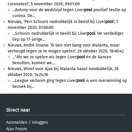
coronatest', 5 november 2020, 09:01:00
...Antony voor de wedstrijd tegen Liver
pool
positief testte op
corona. De...
Nieuws, 'Perr Schuurs nadrukkelijk in beeld bij Liver
pool
', 1
november 2020, 01:06:00
...Schuurs nadrukkelijk in beeld bij Liver
pool
. De verdediger
liep op 17-jarige...
Nieuws, André Onana: 'Ik ben niet bang voor Atalanta, maar
verheugd tegen ze te mogen spelen', 26 oktober 2020, 18:40:42
..."Als we zo spelen als tegen Liver
pool
én de kansen
benutten, kunnen we...
Nieuws, Winst voor Ajax bij Atalanta haast noodzakelijk, 26
oktober 2020, 14:24:36
...League verloren ging tegen Liver
pool
is een overwinning op
bezoek bij...
Direct naar
Aanmelden
/
inloggen
Ajax Forum