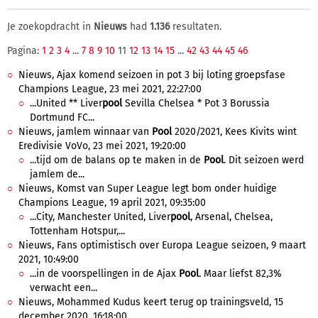
Je zoekopdracht in
Nieuws
had
1.136
resultaten.
Pagina:
1
2
3
4
...
7
8
9
10
11
12
13
14
15
...
42
43
44
45
46
Nieuws, Ajax komend seizoen in pot 3 bij loting groepsfase
Champions League, 23 mei 2021, 22:27:00
...United ** Liver
pool
Sevilla Chelsea * Pot 3 Borussia
Dortmund FC...
Nieuws, jamlem winnaar van
Pool
2020/2021, Kees Kivits wint
Eredivisie VoVo, 23 mei 2021, 19:20:00
...tijd om de balans op te maken in de
Pool
. Dit seizoen werd
jamlem de...
Nieuws, Komst van Super League legt bom onder huidige
Champions League, 19 april 2021, 09:35:00
...City, Manchester United, Liver
pool
, Arsenal, Chelsea,
Tottenham Hotspur,...
Nieuws, Fans optimistisch over Europa League seizoen, 9 maart
2021, 10:49:00
...in de voorspellingen in de Ajax
Pool
. Maar liefst 82,3%
verwacht een...
Nieuws, Mohammed Kudus keert terug op trainingsveld, 15
december 2020, 16:18:00