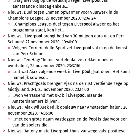
...Hag met oog op de wedstrijd tegen Liver
pool
van
aanstaande dinsdag enkele...
Nieuws, Duel tegen Emmen opwarmer voor vuurwerk in de
Champions League, 27 november 2020, 12:47:24
...Champions League-duel tegen Liver
pool
alweer op het
programma staat, kan het...
Nieuws, 'Liver
pool
brengt bod van 30 miljoen euro uit op Perr
Schuurs', 27 november 2020, 10:40:00
Volgens Corriere dello Sport zet Liver
pool
vol in op de komst
van Perr Schuurs...
Nieuws, Ten Hag: "In rust verteld dat ze trekker moesten
overhalen", 25 november 2020, 23:37:16
...uit wat Ajax volgende week in Liver
pool
gaat doen. Het komt
namelijk sowieso...
Nieuws, Prachtgoals brengen Ajax na de rust verdiende zege op
Midtjylland: 3-1, 25 november 2020, 23:14:00
...won verrassend met 0-2 bij Liver
pool
maar de
Amsterdammers blijven...
Nieuws, 'Ajax wil Arek Milik opnieuw naar Amsterdam halen', 20
november 2020, 14:35:00
...met een grote naam vastleggen en de
Pool
is daarvoor een
van de spelers die...
Nieuws, 'Antony miste Liver
pool
-thuis vanwege vals-positieve