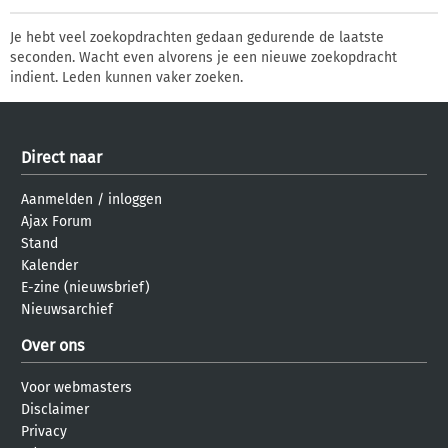
Je hebt veel zoekopdrachten gedaan gedurende de laatste
seconden. Wacht even alvorens je een nieuwe zoekopdracht
indient. Leden kunnen vaker zoeken.
Direct naar
Aanmelden
/
inloggen
Ajax Forum
Stand
Kalender
E-zine (nieuwsbrief)
Nieuwsarchief
Over ons
Voor webmasters
Disclaimer
Privacy