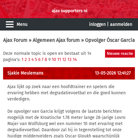
Menu
inloggen
|
aanmelden
Ajax Forum
»
Algemeen Ajax forum
» Opvolger Óscar García
Deze normale topic is open en bestaat uit 14
pagina's:
1
2
3
4
5
6
7
8
9
10
11
12
13
14
Sjakie Meulemans
13-05-2026 12:41:27
Ajax lijkt op zoek naar een hoofdtrainer en spelers die
ervaring hebben met degradatievoetbal en die goed kunnen
verdedigen.
De opvolger van García krijgt volgens de laatste berichten
mogelijk met de Kroatische 1.78 meter lange 28-jarige Lovro
Majer van Wolfsburg wel een nummer 10 met ervaring met
degradievoetbal. Daardoor zal hij in tegenstelling tot onze
huidige middenvelders zoals Oscar Gloukh waarschijnlijk