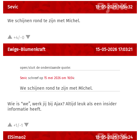
Sevic
15-05-2026 16:54:32
We schijnen rond te zijn met Míchel.
+4/-0
Ewige-Blumenkraft
15-05-2026 17:03:21
open/sluit de onderstaande quote:
Sevic
schreef op
15 mei 2026 om 16:54
:
We schijnen rond te zijn met Míchel.
Wie is “we”, werk jij bij Ajax? Altijd leuk als een insider
informatie heeft.
+1/-1
ElSimao2
15-05-2026 17:04:24