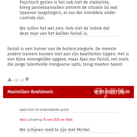
Psychisch gezien is het ook niet de stabielste,
kreeg paniekaanvallen omtrent de situatie bij wat
Spaanse laagvliegers, al zou dat inmiddels onder
controle zijn.
We zullen het wel zien. Heb niet de indruk dat
deze man van het kaliber Farioli is.
Farioli is een trainer van de buitencategorie. De meeste
andere trainers kunnen niet aan zijn kwaliteiten tippen. Het is
een bijna onmogelijke opgave, maar Ajax zou Farioli, net zoals
die jonge talentvolle Hongaarse spits, terug moeten halen!
+3/-0
Maximilian-Ibrahimovic
16-05-2026 11:18:30
open/sluit de onderstaande quote:
Sevic
schreef op
15 mei 2026 om 16:54
:
We schijnen rond te zijn met Míchel.