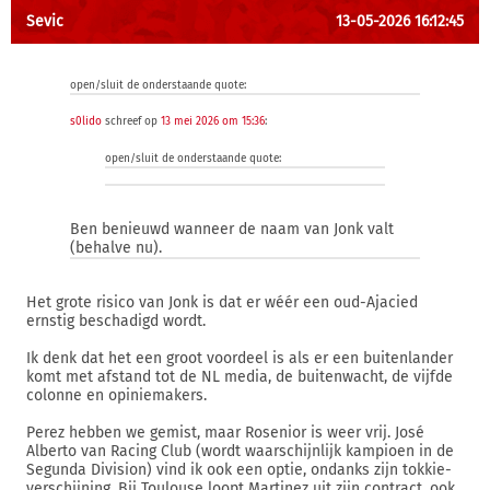
Sevic
13-05-2026 16:12:45
open/sluit de onderstaande quote:
s0lido
schreef op
13 mei 2026 om 15:36
:
open/sluit de onderstaande quote:
Ben benieuwd wanneer de naam van Jonk valt
(behalve nu).
Het grote risico van Jonk is dat er wéér een oud-Ajacied
ernstig beschadigd wordt.
Ik denk dat het een groot voordeel is als er een buitenlander
komt met afstand tot de NL media, de buitenwacht, de vijfde
colonne en opiniemakers.
Perez hebben we gemist, maar Rosenior is weer vrij. José
Alberto van Racing Club (wordt waarschijnlijk kampioen in de
Segunda Division) vind ik ook een optie, ondanks zijn tokkie-
verschijning. Bij Toulouse loopt Martinez uit zijn contract, ook