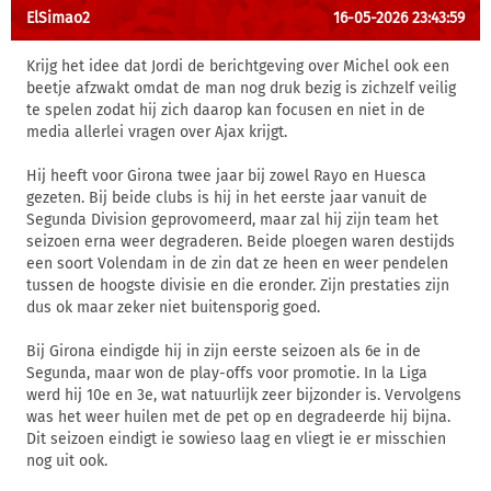
ElSimao2
16-05-2026 23:43:59
Krijg het idee dat Jordi de berichtgeving over Michel ook een
beetje afzwakt omdat de man nog druk bezig is zichzelf veilig
te spelen zodat hij zich daarop kan focusen en niet in de
media allerlei vragen over Ajax krijgt.
Hij heeft voor Girona twee jaar bij zowel Rayo en Huesca
gezeten. Bij beide clubs is hij in het eerste jaar vanuit de
Segunda Division geprovomeerd, maar zal hij zijn team het
seizoen erna weer degraderen. Beide ploegen waren destijds
een soort Volendam in de zin dat ze heen en weer pendelen
tussen de hoogste divisie en die eronder. Zijn prestaties zijn
dus ok maar zeker niet buitensporig goed.
Bij Girona eindigde hij in zijn eerste seizoen als 6e in de
Segunda, maar won de play-offs voor promotie. In la Liga
werd hij 10e en 3e, wat natuurlijk zeer bijzonder is. Vervolgens
was het weer huilen met de pet op en degradeerde hij bijna.
Dit seizoen eindigt ie sowieso laag en vliegt ie er misschien
nog uit ook.