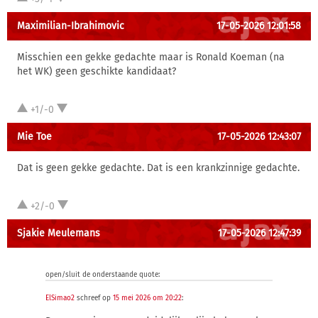
Maximilian-Ibrahimovic
17-05-2026 12:01:58
Misschien een gekke gedachte maar is Ronald Koeman (na
het WK) geen geschikte kandidaat?
+1/-0
Mie Toe
17-05-2026 12:43:07
Dat is geen gekke gedachte. Dat is een krankzinnige gedachte.
+2/-0
Sjakie Meulemans
17-05-2026 12:47:39
open/sluit de onderstaande quote:
ElSimao2
schreef op
15 mei 2026 om 20:22
: