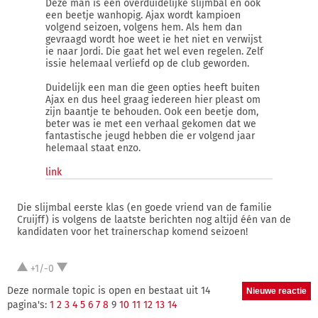
Deze man is een overduidelijke slijmbal en ook
een beetje wanhopig. Ajax wordt kampioen
volgend seizoen, volgens hem. Als hem dan
gevraagd wordt hoe weet ie het niet en verwijst
ie naar Jordi. Die gaat het wel even regelen. Zelf
issie helemaal verliefd op de club geworden.
Duidelijk een man die geen opties heeft buiten
Ajax en dus heel graag iedereen hier pleast om
zijn baantje te behouden. Ook een beetje dom,
beter was ie met een verhaal gekomen dat we
fantastische jeugd hebben die er volgend jaar
helemaal staat enzo.
link
Die slijmbal eerste klas (en goede vriend van de familie
Cruijff) is volgens de laatste berichten nog altijd één van de
kandidaten voor het trainerschap komend seizoen!
+1/-0
Deze normale topic is open en bestaat uit 14
pagina's:
1
2
3
4
5
6
7
8
9
10
11
12
13
14