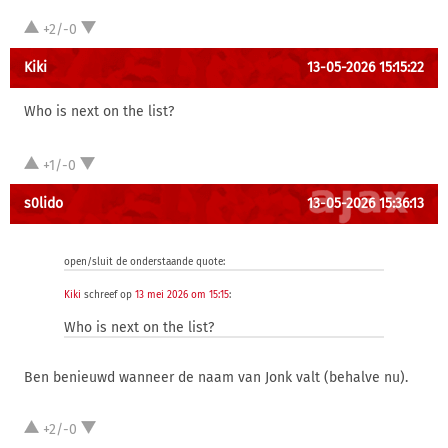
+2/-0
Kiki
13-05-2026 15:15:22
Who is next on the list?
+1/-0
s0lido
13-05-2026 15:36:13
open/sluit de onderstaande quote:
Kiki
schreef op
13 mei 2026 om 15:15
:
Who is next on the list?
Ben benieuwd wanneer de naam van Jonk valt (behalve nu).
+2/-0