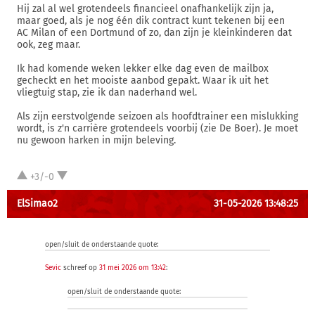
Hij zal al wel grotendeels financieel onafhankelijk zijn ja,
maar goed, als je nog één dik contract kunt tekenen bij een
AC Milan of een Dortmund of zo, dan zijn je kleinkinderen dat
ook, zeg maar.
Ik had komende weken lekker elke dag even de mailbox
gecheckt en het mooiste aanbod gepakt. Waar ik uit het
vliegtuig stap, zie ik dan naderhand wel.
Als zijn eerstvolgende seizoen als hoofdtrainer een mislukking
wordt, is z'n carrière grotendeels voorbij (zie De Boer). Je moet
nu gewoon harken in mijn beleving.
+3/-0
ElSimao2
31-05-2026 13:48:25
open/sluit de onderstaande quote:
Sevic
schreef op
31 mei 2026 om 13:42
:
open/sluit de onderstaande quote: