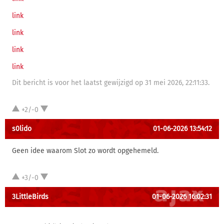
link
link
link
link
Dit bericht is voor het laatst gewijzigd op 31 mei 2026, 22:11:33.
+2/-0
s0lido
01-06-2026 13:54:12
Geen idee waarom Slot zo wordt opgehemeld.
+3/-0
3LittleBirds
01-06-2026 16:02:31