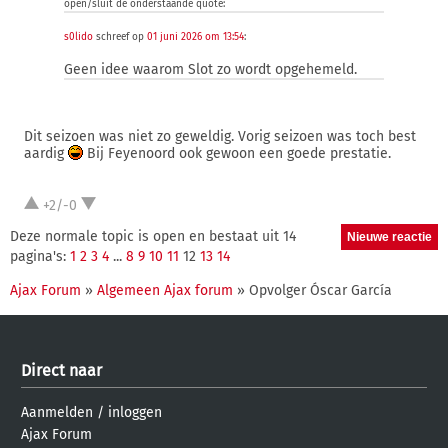
open/sluit de onderstaande quote:
s0lido
schreef op
01 juni 2026 om 13:54
:
Geen idee waarom Slot zo wordt opgehemeld.
Dit seizoen was niet zo geweldig. Vorig seizoen was toch best
aardig
Bij Feyenoord ook gewoon een goede prestatie.
+2/-0
Deze normale topic is open en bestaat uit 14
pagina's:
1
2
3
4
...
8
9
10
11
12
13
14
Ajax Forum
»
Algemeen Ajax forum
» Opvolger Óscar García
Direct naar
Aanmelden
/
inloggen
Ajax Forum