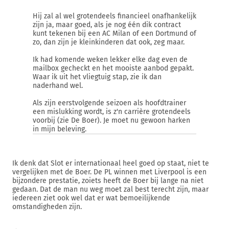
Hij zal al wel grotendeels financieel onafhankelijk
zijn ja, maar goed, als je nog één dik contract
kunt tekenen bij een AC Milan of een Dortmund of
zo, dan zijn je kleinkinderen dat ook, zeg maar.
Ik had komende weken lekker elke dag even de
mailbox gecheckt en het mooiste aanbod gepakt.
Waar ik uit het vliegtuig stap, zie ik dan
naderhand wel.
Als zijn eerstvolgende seizoen als hoofdtrainer
een mislukking wordt, is z'n carrière grotendeels
voorbij (zie De Boer). Je moet nu gewoon harken
in mijn beleving.
Ik denk dat Slot er internationaal heel goed op staat, niet te
vergelijken met de Boer. De PL winnen met Liverpool is een
bijzondere prestatie, zoiets heeft de Boer bij lange na niet
gedaan. Dat de man nu weg moet zal best terecht zijn, maar
iedereen ziet ook wel dat er wat bemoeilijkende
omstandigheden zijn.