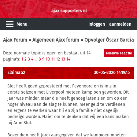
Menu
inloggen
|
aanmelden
Ajax Forum
»
Algemeen Ajax forum
» Opvolger Óscar García
Deze normale topic is open en bestaat uit 14
pagina's:
1
2
3
4
...
8
9
10
11
12
13
14
ElSimao2
30-05-2026 14:19:15
Slot heeft goed gepresteerd met Feyenoord en is in zijn
eerste seizoen met Liverpool meteen kampioen geworden. Dit
jaar was minder, maar die heeft genoeg laten zien om op een
hoger niveau aan de slag te kunnen, meer geld te verdienen
en ergens te werken waar hij en zijn familie niet dagelijk
bedreigd worden. Naief om te denken dat wij een kans maken
bij Arne Slot.
Bovendien heeft Jordi aangegeven dat we kampioen moeten