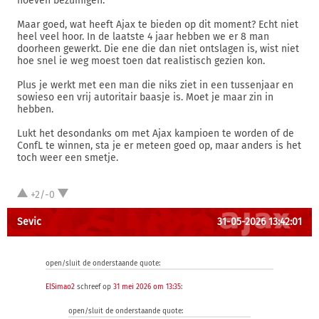
hoeven bezuinigen.
Maar goed, wat heeft Ajax te bieden op dit moment? Echt niet
heel veel hoor. In de laatste 4 jaar hebben we er 8 man
doorheen gewerkt. Die ene die dan niet ontslagen is, wist niet
hoe snel ie weg moest toen dat realistisch gezien kon.
Plus je werkt met een man die niks ziet in een tussenjaar en
sowieso een vrij autoritair baasje is. Moet je maar zin in
hebben.
Lukt het desondanks om met Ajax kampioen te worden of de
ConfL te winnen, sta je er meteen goed op, maar anders is het
toch weer een smetje.
+2/-0
Sevic
31-05-2026 13:42:01
open/sluit de onderstaande quote:
ElSimao2
schreef op
31 mei 2026 om 13:35
:
open/sluit de onderstaande quote: