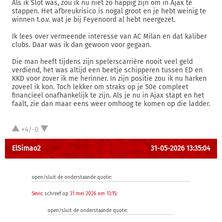
Als ik Slot was, zou ik nu niet zo happig zijn om in Ajax te
stappen. Het afbreukrisico is nogal groot en je hebt weinig te
winnen t.o.v. wat je bij Feyenoord al hebt neergezet.
Ik lees over vermeende interesse van AC Milan en dat kaliber
clubs. Daar was ik dan gewoon voor gegaan.
Die man heeft tijdens zijn spelerscarrière nooit veel geld
verdiend, het was altijd een beetje schipperen tussen ED en
KKD voor zover ik me herinner. In zijn positie zou ik nu harken
zoveel ik kon. Toch lekker om straks op je 50e compleet
financieel onafhankelijk te zijn. Als je nu in Ajax stapt en het
faalt, zie dan maar eens weer omhoog te komen op die ladder.
+4/-0
ElSimao2
31-05-2026 13:35:04
open/sluit de onderstaande quote:
Sevic
schreef op
31 mei 2026 om 13:15
:
open/sluit de onderstaande quote: