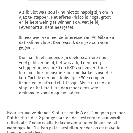
Als ik Slot was, zou ik nu niet zo happig zijn om in
Ajax te stappen. Het afbreukrisico is nogal groot
en je hebt weinig te winnen t.o.v. wat je bij
Feyenoord al hebt neergezet.
Ik lees over vermeende interesse van AC Milan en
dat kaliber clubs. Daar was ik dan gewoon voor
gegaan.
Die man heeft tijdens zijn spelerscarrière nooit
veel geld verdiend, het was altijd een beetje
schipperen tussen ED en KKD voor zover ik me
herinner. In zijn positie zou ik nu harken zoveel ik
kon. Toch lekker om straks op je 50e compleet
financieel onafhankelijk te zijn. Als je nu in Ajax
stapt en het faalt, zie dan maar eens weer
omhoog te komen op die ladder.
Naar verluid verdiende Slot tussen de 8 en 11 miljoen per jaar.
Dat heeft ie dus 2 jaar gedaan en dat resterende jaar wordt
uitbetaald. Ondanks alle belastingen zit ie er financieel al
warmpjes bij. Die kan patat bestellen zonder op de mayo te