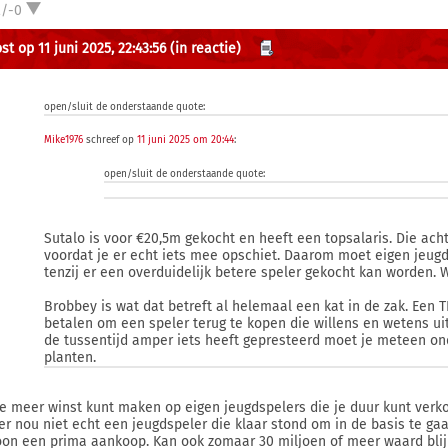
2/-0
t op 11 juni 2025, 22:43:56
(in reactie)
open/sluit de onderstaande quote:
Mike1976
schreef op
11 juni 2025 om 20:44
:
open/sluit de onderstaande quote:
Sutalo is voor €20,5m gekocht en heeft een topsalaris. Die ac
voordat je er echt iets mee opschiet. Daarom moet eigen jeugd a
tenzij er een overduidelijk betere speler gekocht kan worden. 
Brobbey is wat dat betreft al helemaal een kat in de zak. Een T
betalen om een speler terug te kopen die willens en wetens uit
de tussentijd amper iets heeft gepresteerd moet je meteen on
planten.
je meer winst kunt maken op eigen jeugdspelers die je duur kunt verko
er nou niet echt een jeugdspeler die klaar stond om in de basis te ga
on een prima aankoop. Kan ook zomaar 30 miljoen of meer waard blij