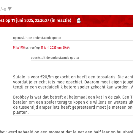
1/-0
t op 11 juni 2025, 23:36:27
(in reactie)
open/sluit de onderstaande quote:
Mike1976
schreef op
11 juni 2025 om 20:44
:
open/sluit de onderstaande quote:
Sutalo is voor €20,5m gekocht en heeft een topsalaris. Die ac
voordat je er echt iets mee opschiet. Daarom moet eigen jeugd a
tenzij er een overduidelijk betere speler gekocht kan worden. 
Brobbey is wat dat betreft al helemaal een kat in de zak. Een T
betalen om een speler terug te kopen die willens en wetens uit
de tussentijd amper iets heeft gepresteerd moet je meteen on
planten.
bey werd gehaald op een moment dat ie net een half jaar op huurbasis