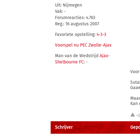
Uit: Nijmegen
Vak: -
Forumreacties: 4.763
Reg.: 16 augustus 2007
Favoriete opstelling:
4-3-3
Voorspel nu PEC Zwolle-Ajax
Man van de Wedstrijd
Ajax-
Shelbourne FC
: -
Voor
Suta
Gaae
Maar
Kan 
+
Schrijver
Gepos