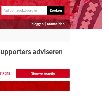
inloggen
|
aanmelden
upporters adviseren
317
318