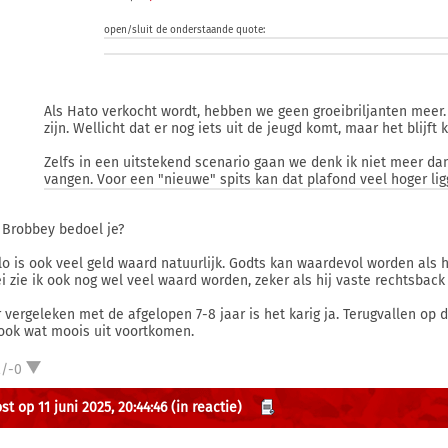
open/sluit de onderstaande quote:
Als Hato verkocht wordt, hebben we geen groeibriljanten meer. 
zijn. Wellicht dat er nog iets uit de jeugd komt, maar het blijft k
Zelfs in een uitstekend scenario gaan we denk ik niet meer da
vangen. Voor een "nieuwe" spits kan dat plafond veel hoger lig
 Brobbey bedoel je?
lo is ook veel geld waard natuurlijk. Godts kan waardevol worden als h
i zie ik ook nog wel veel waard worden, zeker als hij vaste rechtsbac
 vergeleken met de afgelopen 7-8 jaar is het karig ja. Terugvallen op d
ook wat moois uit voortkomen.
2/-0
t op 11 juni 2025, 20:44:46
(in reactie)