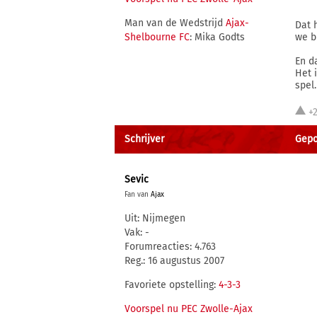
Man van de Wedstrijd
Ajax-
Dat 
Shelbourne FC
: Mika Godts
we b
En d
Het 
spel.
+
Schrijver
Gepo
Sevic
Fan van
Ajax
Uit: Nijmegen
Vak: -
Forumreacties: 4.763
Reg.: 16 augustus 2007
Favoriete opstelling:
4-3-3
Voorspel nu PEC Zwolle-Ajax