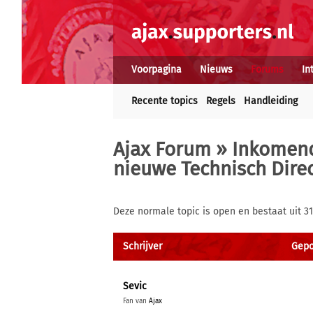
Voorpagina
Nieuws
Forums
In
Recente topics
Regels
Handleiding
Ajax Forum
»
Inkomend
nieuwe Technisch Direc
Deze normale topic is open en bestaat uit 3
Schrijver
Gepos
Sevic
Fan van
Ajax