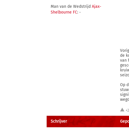
Man van de Wedstrijd
Ajax-
Shelbourne FC
: -
Vori
de k
van 
gesc
krui
seiz
Op d
stuw
sign
wegd
+
Schrijver
Gepos