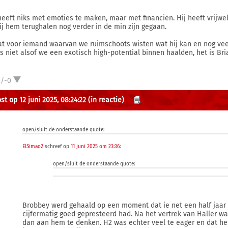
heeft niks met emoties te maken, maar met financiën. Hij heeft vrijwel
ij hem terughalen nog verder in de min zijn gegaan.
at voor iemand waarvan we ruimschoots wisten wat hij kan en nog veel 
is niet alsof we een exotisch high-potential binnen haalden, het is Bri
2/-0
st op 12 juni 2025, 08:24:22
(in reactie)
open/sluit de onderstaande quote:
ElSimao2
schreef op
11 juni 2025 om 23:36
:
open/sluit de onderstaande quote:
Brobbey werd gehaald op een moment dat ie net een half jaar 
cijfermatig goed gepresteerd had. Na het vertrek van Haller wa
dan aan hem te denken. H2 was echter veel te eager en dat he