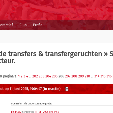
teractief
Club
Profiel
e transfers & transfergeruchten
» S
teur.
18 pagina's:
1
2
3
4
...
202
203
204
205
206
207
208
209
210
...
314
315
316
t op 11 juni 2025, 19:04:47
(in reactie)
open/sluit de onderstaande quote:
ElSimao2
schreef op
11 juni 2025 om 17:54
: