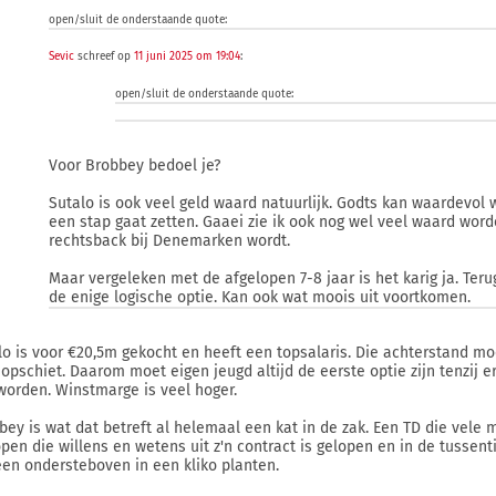
open/sluit de onderstaande quote:
Sevic
schreef op
11 juni 2025 om 19:04
:
open/sluit de onderstaande quote:
Voor Brobbey bedoel je?
Sutalo is ook veel geld waard natuurlijk. Godts kan waardevol 
een stap gaat zetten. Gaaei zie ik ook nog wel veel waard worde
rechtsback bij Denemarken wordt.
Maar vergeleken met de afgelopen 7-8 jaar is het karig ja. Teru
de enige logische optie. Kan ook wat moois uit voortkomen.
lo is voor €20,5m gekocht en heeft een topsalaris. Die achterstand moe
opschiet. Daarom moet eigen jeugd altijd de eerste optie zijn tenzij e
worden. Winstmarge is veel hoger.
bey is wat dat betreft al helemaal een kat in de zak. Een TD die vele 
open die willens en wetens uit z'n contract is gelopen en in de tussen
en ondersteboven in een kliko planten.