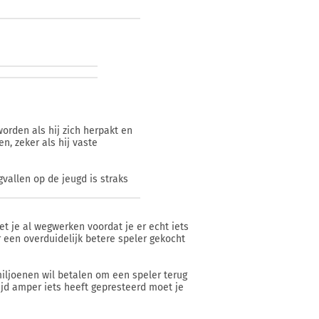
worden als hij zich herpakt en
n, zeker als hij vaste
gvallen op de jeugd is straks
t je al wegwerken voordat je er echt iets
r een overduidelijk betere speler gekocht
miljoenen wil betalen om een speler terug
tijd amper iets heeft gepresteerd moet je