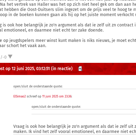
 Na het vertrek van Haller was het op zich niet heel gek om dan aan 
at hebben die Oost-Duitsers slim ingezet om de prijs veel te hoog te
oop in de boeken kunnen gaan als hij op het juiste moment verkocht 
g is ook hoe belangrijk je zo'n argument als dat ie zelf uit zn contract
al emotioneel, en daarmee niet echt ter zake doende.
je op jeugdspelers meer winst kunt maken is niks nieuws, je moet echt
aar schort het vaak aan.
2/-0
t op 12 juni 2025, 03:12:51
(in reactie)
open/sluit de onderstaande quote:
ElSimao2
schreef op
11 juni 2025 om 23:36
:
open/sluit de onderstaande quote:
Vraag is ook hoe belangrijk je zo'n argument als dat ie zelf uit
maken. Ik vind het zelf vooral emotioneel, en daarmee niet ech