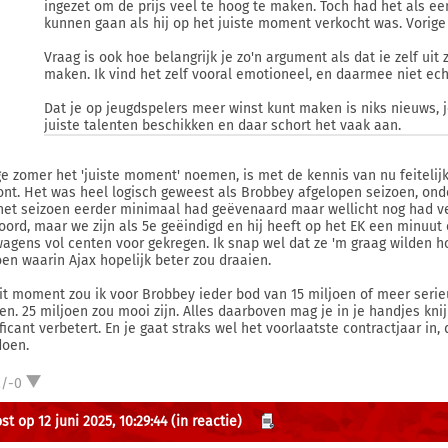
ingezet om de prijs veel te hoog te maken. Toch had het als 
kunnen gaan als hij op het juiste moment verkocht was. Vorige
Vraag is ook hoe belangrijk je zo'n argument als dat ie zelf uit
maken. Ik vind het zelf vooral emotioneel, en daarmee niet ech
Dat je op jeugdspelers meer winst kunt maken is niks nieuws, 
juiste talenten beschikken en daar schort het vaak aan.
ge zomer het 'juiste moment' noemen, is met de kennis van nu feitelijk
ont. Het was heel logisch geweest als Brobbey afgelopen seizoen, onder
het seizoen eerder minimaal had geëvenaard maar wellicht nog had ve
oord, maar we zijn als 5e geëindigd en hij heeft op het EK een minuut
wagens vol centen voor gekregen. Ik snap wel dat ze 'm graag wilden h
oen waarin Ajax hopelijk beter zou draaien.
it moment zou ik voor Brobbey ieder bod van 15 miljoen of meer serie
en. 25 miljoen zou mooi zijn. Alles daarboven mag je in je handjes knij
ificant verbetert. En je gaat straks wel het voorlaatste contractjaar in
oen.
2/-0
t op 12 juni 2025, 10:29:44
(in reactie)