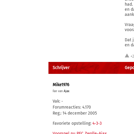
had.
en d
aank
Vraa
voor
Dat 
en d
+
Schrijver
Gepos
Mike1976
Fan van
Ajax
Vak: -
Forumreacties: 4.170
Reg.: 14 december 2005
Favoriete opstelling:
4-3-3
Voorspel nu PEC Zwolle-Ajax