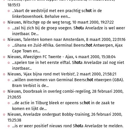
18:15:13
...Vaart de wedstrijd met een prachtig sc
hot
in de
linkerbovenhoek. Behalve een...
Nieuws, Witschge op de weg terug, 10 maart 2000, 19:27:22
...zal hij zich bij de groep voegen. S
hot
a Arveladze is wel weer
inzetbaar. De...
Nieuws, Talenten komen naar Amsterdam, 8 maart 2000, 22:51:16
...Ghana en Zuid-Afrika. Germinal Beersc
hot
Antwerpen, Ajax
Cape Town en...
Nieuws, Afwezigen FC Twente - Ajax, 4 maart 2000, 15:38:04
...spelen toe in het eerste elftal. S
hot
a Arveladze zal nog niet
inzetbaar...
Nieuws, 'Ajax bijna rond met Verbist', 2 maart 2000, 21:58:21
...willen overnemen van Germinal Beersc
hot
ntwerpen (GBA).
Bram Verbist is de...
Nieuws, Doorbraak in overleg combi-regeling, 28 februari 2000,
21:26:55
...de actie in Tilburg bleek er opeens sc
hot
in de zaak te
komen en lijkt de...
Nieuws, Arveladze ondergaat Bobby-training, 26 februari 2000,
15:25:38
...is er weer positief nieuws rond S
hot
a Arveladze te melden.