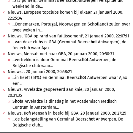
...(13 punten). Germinal Beersc
hot
Antwerpen verspilde dit
weekend in de...
Nieuws, Europese topclubs komen bij elkaar, 21 januari 2000,
22:25:34
...Denemarken, Portugal, Noorwegen en Sc
hot
land) zullen over
twee weken in...
Nieuws, 'GBA op rand van faillissement', 21 januari 2000, 22:07:11
...van deze clubs is GBA (Germinal Beersc
hot
Antwerpen), de
fusieclub waar Ajax...
Nieuws, Mensah niet naar GBA, 20 januari 2000, 20:50:31
...vertrekken is door Germinal Beersc
hot
Antwerpen, de
Belgische club waar...
Nieuws, , 20 januari 2000, 20:48:21
...in heeft (51%) en Germinal Beersc
hot
Antwerpen waar Ajax
een...
Nieuws, Arveladze geopereerd aan knie, 20 januari 2000,
20:31:35
S
hot
a Arveladze is dinsdag in het Academisch Medisch
Centrum in Amsterdam...
Nieuws, Kofi Mensah in beeld bij GBA, 20 januari 2000, 20:27:25
...de belangstelling van Germinal Beersc
hot
Antwerpen. De
Belgische club...