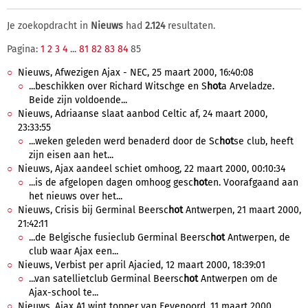
Je zoekopdracht in
Nieuws
had
2.124
resultaten.
Pagina:
1
2
3
4
...
81
82
83
84
85
Nieuws, Afwezigen Ajax - NEC, 25 maart 2000, 16:40:08
...beschikken over Richard Witschge en S
hot
a Arveladze.
Beide zijn voldoende...
Nieuws, Adriaanse slaat aanbod Celtic af, 24 maart 2000,
23:33:55
...weken geleden werd benaderd door de Sc
hot
se club, heeft
zijn eisen aan het...
Nieuws, Ajax aandeel schiet omhoog, 22 maart 2000, 00:10:34
...is de afgelopen dagen omhoog gesc
hot
en. Voorafgaand aan
het nieuws over het...
Nieuws, Crisis bij Germinal Beersc
hot
Antwerpen, 21 maart 2000,
21:42:11
...de Belgische fusieclub Germinal Beersc
hot
Antwerpen, de
club waar Ajax een...
Nieuws, Verbist per april Ajacied, 12 maart 2000, 18:39:01
...van satellietclub Germinal Beersc
hot
Antwerpen om de
Ajax-school te...
Nieuws, Ajax A1 wint topper van Feyenoord, 11 maart 2000,