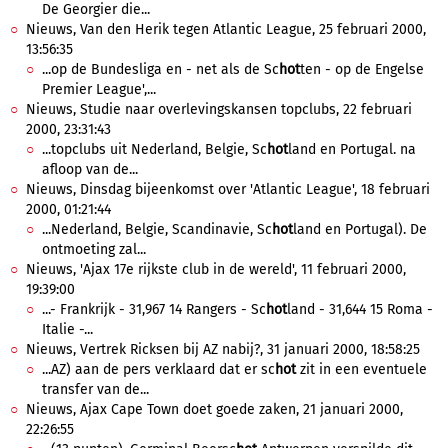
De Georgier die...
Nieuws, Van den Herik tegen Atlantic League, 25 februari 2000,
13:56:35
...op de Bundesliga en - net als de Sc
hot
ten - op de Engelse
Premier League',...
Nieuws, Studie naar overlevingskansen topclubs, 22 februari
2000, 23:31:43
...topclubs uit Nederland, Belgie, Sc
hot
land en Portugal. na
afloop van de...
Nieuws, Dinsdag bijeenkomst over 'Atlantic League', 18 februari
2000, 01:21:44
...Nederland, Belgie, Scandinavie, Sc
hot
land en Portugal). De
ontmoeting zal...
Nieuws, 'Ajax 17e rijkste club in de wereld', 11 februari 2000,
19:39:00
...- Frankrijk - 31,967 14 Rangers - Sc
hot
land - 31,644 15 Roma -
Italie -...
Nieuws, Vertrek Ricksen bij AZ nabij?, 31 januari 2000, 18:58:25
...AZ) aan de pers verklaard dat er sc
hot
zit in een eventuele
transfer van de...
Nieuws, Ajax Cape Town doet goede zaken, 21 januari 2000,
22:26:55