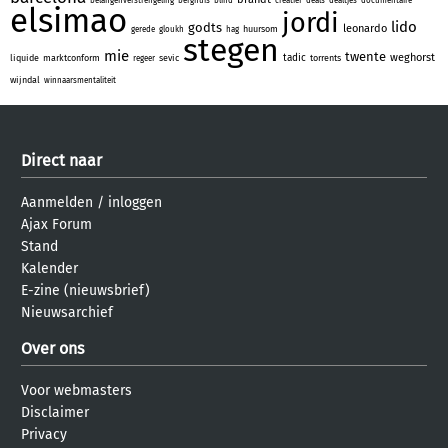
belangenverstrengeling
berghuis
blind
creatief
deals
dealtjes
documentaire
elsimao
jordi
lido
godts
leonardo
huursom
gerede
gloukh
hag
stegen
mie
twente
weghorst
tadic
liquide
marktconform
sevic
torrents
regeer
wijndal
winnaarsmentaliteit
Direct naar
Aanmelden
/
inloggen
Ajax Forum
Stand
Kalender
E-zine (nieuwsbrief)
Nieuwsarchief
Over ons
Voor webmasters
Disclaimer
Privacy