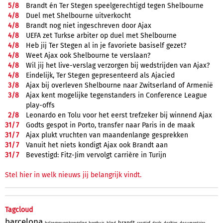
5/
8
Brandt én Ter Stegen speelgerechtigd tegen Shelbourne
4/
8
Duel met Shelbourne uitverkocht
4/
8
Brandt nog niet ingeschreven door Ajax
4/
8
UEFA zet Turkse arbiter op duel met Shelbourne
4/
8
Heb jij Ter Stegen al in je favoriete basiself gezet?
4/
8
Weet Ajax ook Shelbourne te verslaan?
4/
8
Wil jij het live-verslag verzorgen bij wedstrijden van Ajax?
4/
8
Eindelijk, Ter Stegen gepresenteerd als Ajacied
3/
8
Ajax bij overleven Shelbourne naar Zwitserland of Armenië
3/
8
Ajax kent mogelijke tegenstanders in Conference League
play-offs
2/
8
Leonardo en Tolu voor het eerst trefzeker bij winnend Ajax
31/
7
Godts gespot in Porto, transfer naar Paris in de maak
31/
7
Ajax plukt vruchten van maandenlange gesprekken
31/
7
Vanuit het niets kondigt Ajax ook Brandt aan
31/
7
Bevestigd: Fitz-Jim vervolgt carrière in Turijn
Stel hier in welk nieuws jij belangrijk vindt.
Tagcloud
barcelona
brandt