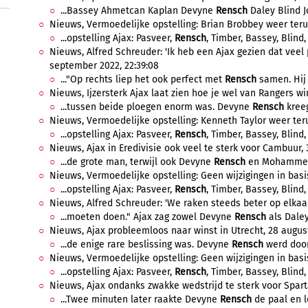
...Bassey Ahmetcan Kaplan Devyne
Rensch
Daley Blind Jo
Nieuws, Vermoedelijke opstelling: Brian Brobbey weer terug
...opstelling Ajax: Pasveer,
Rensch
, Timber, Bassey, Blind, 
Nieuws, Alfred Schreuder: 'Ik heb een Ajax gezien dat veel p
september 2022, 22:39:08
..."Op rechts liep het ook perfect met
Rensch
samen. Hij 
Nieuws, Ijzersterk Ajax laat zien hoe je wel van Rangers wi
...tussen beide ploegen enorm was. Devyne
Rensch
kreeg
Nieuws, Vermoedelijke opstelling: Kenneth Taylor weer teru
...opstelling Ajax: Pasveer,
Rensch
, Timber, Bassey, Blind, 
Nieuws, Ajax in Eredivisie ook veel te sterk voor Cambuur,
...de grote man, terwijl ook Devyne
Rensch
en Mohammed 
Nieuws, Vermoedelijke opstelling: Geen wijzigingen in basi
...opstelling Ajax: Pasveer,
Rensch
, Timber, Bassey, Blind, 
Nieuws, Alfred Schreuder: 'We raken steeds beter op elkaar
...moeten doen." Ajax zag zowel Devyne
Rensch
als Daley
Nieuws, Ajax probleemloos naar winst in Utrecht, 28 august
...de enige rare beslissing was. Devyne
Rensch
werd door 
Nieuws, Vermoedelijke opstelling: Geen wijzigingen in basis
...opstelling Ajax: Pasveer,
Rensch
, Timber, Bassey, Blind, 
Nieuws, Ajax ondanks zwakke wedstrijd te sterk voor Sparta
...Twee minuten later raakte Devyne
Rensch
de paal en l