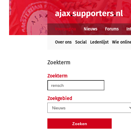
Voorpagina
Nieuws
Forums
In
Over ons
Social
Ledenlijst
Wie onlin
Zoekterm
Zoekterm
Zoekgebied