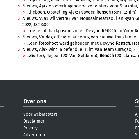
Nieuws, Ajax op overtuigende wijze te sterk voor Shakhtar, 2
...hebben. Opstelling Ajax: Pasveer,
Rensch
(66' Fitz-Jim), 
Nieuws, 'Ajax wil vertrek van Noussair Mazraoui en Ryan Gr
2022, 13:23:00
...de rechtsbackpositie zullen Devyne
Rensch
en Youri Re
Nieuws, Vrijdag officiële lancering van nieuwe thuistenue, 1
...een fotoshoot werd gehouden met Devyne
Rensch
. He
Nieuws, Ajax wint in oefenduel ruim van Team Curaçao, 21 
...Gorter), Regeer (20' Van Gelderen),
Rensch
(20' Llansana
Over ons
S
Voor webmasters
Aj
Disclaimer
F
Privacy
PS
Adverteren
S