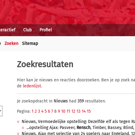
teractief
Club
Profiel
e
Zoeken
Sitemap
Zoekresultaten
Hier kan je nieuws en reacties doorzoeken. Ben je op zoek na
de
ledenlijst
.
Je zoekopdracht in
Nieuws
had
359
resultaten.
Pagina:
1
2
3
4
5
6
7
8
9
10
11
12
13
14
15
Nieuws, Vermoedelijke opstelling: Dezelfde elf als tegen R
...opstelling Ajax: Pasveer,
Rensch
, Timber, Bassey, Blind, 
Nieuws, Ajax met selectie van 24 spelers naar Engeland, 12