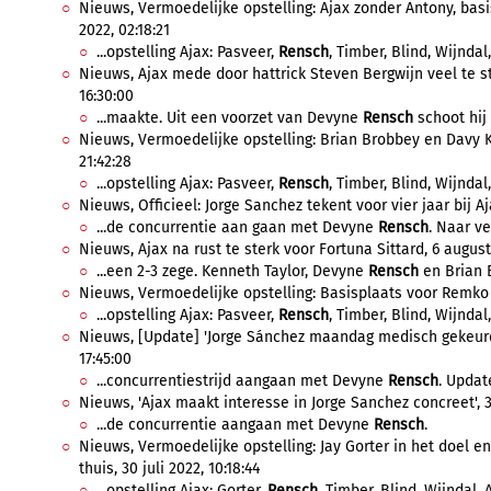
Nieuws, Vermoedelijke opstelling: Ajax zonder Antony, bas
2022, 02:18:21
...opstelling Ajax: Pasveer,
Rensch
, Timber, Blind, Wijndal, 
Nieuws, Ajax mede door hattrick Steven Bergwijn veel te s
16:30:00
...maakte. Uit een voorzet van Devyne
Rensch
schoot hij 
Nieuws, Vermoedelijke opstelling: Brian Brobbey en Davy K
21:42:28
...opstelling Ajax: Pasveer,
Rensch
, Timber, Blind, Wijndal,
Nieuws, Officieel: Jorge Sanchez tekent voor vier jaar bij A
...de concurrentie aan gaan met Devyne
Rensch
. Naar ve
Nieuws, Ajax na rust te sterk voor Fortuna Sittard, 6 august
...een 2-3 zege. Kenneth Taylor, Devyne
Rensch
en Brian B
Nieuws, Vermoedelijke opstelling: Basisplaats voor Remko 
...opstelling Ajax: Pasveer,
Rensch
, Timber, Blind, Wijndal,
Nieuws, [Update] 'Jorge Sánchez maandag medisch gekeurd, 
17:45:00
...concurrentiestrijd aangaan met Devyne
Rensch
. Updat
Nieuws, 'Ajax maakt interesse in Jorge Sanchez concreet', 
...de concurrentie aangaan met Devyne
Rensch
.
Nieuws, Vermoedelijke opstelling: Jay Gorter in het doel en
thuis, 30 juli 2022, 10:18:44
...opstelling Ajax: Gorter,
Rensch
, Timber, Blind, Wijndal, A