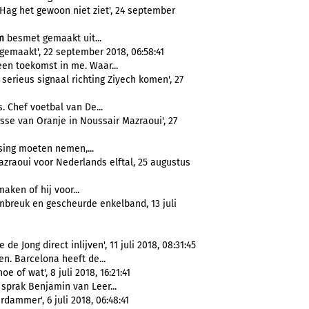
 Hag het gewoon niet ziet', 24 september
m
besmet gemaakt uit...
egemaakt', 22 september 2018, 06:58:41
een toekomst in me. Waar...
serieus signaal richting Ziyech komen', 27
s. Chef voetbal van De...
se van Oranje in Noussair Mazraoui', 27
ssing moeten nemen,...
raoui voor Nederlands elftal, 25 augustus
aken of hij voor...
breuk en gescheurde enkelband, 13 juli
e Jong direct inlijven', 11 juli 2018, 08:31:45
en. Barcelona heeft de...
 of wat', 8 juli 2018, 16:21:41
sprak Benjamin van Leer...
dammer', 6 juli 2018, 06:48:41