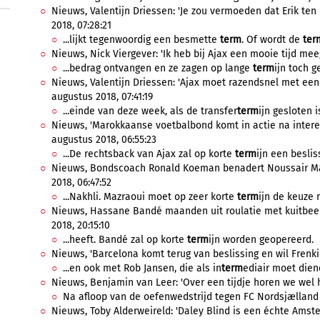
Nieuws, Valentijn Driessen: 'Je zou vermoeden dat Erik ten
2018, 07:28:21
...lijkt tegenwoordig een besmette
term
. Of wordt de
ter
Nieuws, Nick Viergever: 'Ik heb bij Ajax een mooie tijd me
...bedrag ontvangen en ze zagen op lange
term
ijn toch g
Nieuws, Valentijn Driessen: 'Ajax moet razendsnel met een 
augustus 2018, 07:41:19
...einde van deze week, als de transfer
term
ijn gesloten i
Nieuws, 'Marokkaanse voetbalbond komt in actie na interes
augustus 2018, 06:55:23
...De rechtsback van Ajax zal op korte
term
ijn een besli
Nieuws, Bondscoach Ronald Koeman benadert Noussair Maz
2018, 06:47:52
...Nakhli. Mazraoui moet op zeer korte
term
ijn de keuze m
Nieuws, Hassane Bandé maanden uit roulatie met kuitbeen
2018, 20:15:10
...heeft. Bandé zal op korte
term
ijn worden geopereerd.
Nieuws, 'Barcelona komt terug van beslissing en wil Frenkie d
...en ook met Rob Jansen, die als in
term
ediair moet dien
Nieuws, Benjamin van Leer: 'Over een tijdje horen we wel hoe
Na afloop van de oefenwedstrijd tegen FC Nordsjælland 
Nieuws, Toby Alderweireld: 'Daley Blind is een échte Amster