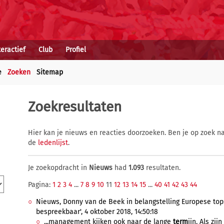
teractief
Club
Profiel
e
Zoeken
Sitemap
Zoekresultaten
Hier kan je nieuws en reacties doorzoeken. Ben je op zoek na
de
ledenlijst
.
Je zoekopdracht in
Nieuws
had
1.093
resultaten.
Pagina:
1
2
3
4
...
7
8
9
10
11
12
13
14
15
...
40
41
42
43
44
Nieuws, Donny van de Beek in belangstelling Europese top: 'A
bespreekbaar', 4 oktober 2018, 14:50:18
...management kijken ook naar de lange
term
ijn. Als zijn