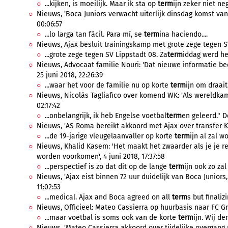
...kijken, is moeilijk. Maar ik sta op
term
ijn zeker niet neg
Nieuws, 'Boca Juniors verwacht uiterlijk dinsdag komst van 
00:06:57
...lo larga tan fácil. Para mí, se
term
ina haciendo....
Nieuws, Ajax besluit trainingskamp met grote zege tegen SV 
...grote zege tegen SV Lippstadt 08. Za
term
iddag werd het
Nieuws, Advocaat familie Nouri: 'Dat nieuwe informatie bee
25 juni 2018, 22:26:39
...waar het voor de familie nu op korte
term
ijn om draait
Nieuws, Nicolás Tagliafico over komend WK: 'Als wereldkamp
02:17:42
...onbelangrijk, ik heb Engelse voetbal
term
en geleerd." D
Nieuws, 'AS Roma bereikt akkoord met Ajax over transfer Klu
...de 19-jarige vleugelaanvaller op korte
term
ijn al zal w
Nieuws, Khalid Kasem: 'Het maakt het zwaarder als je je re
worden voorkomen', 4 juni 2018, 17:37:58
...perspectief is zo dat dit op de lange
term
ijn ook zo zal 
Nieuws, 'Ajax eist binnen 72 uur duidelijk van Boca Juniors, 
11:02:53
...medical. Ajax and Boca agreed on all
term
s but finaliz
Nieuws, Officieel: Mateo Cassierra op huurbasis naar FC Gro
...maar voetbal is soms ook van de korte
term
ijn. Wij de
Nieuws, 'Mateo Cassierra akkoord over tijdelijke overgang 