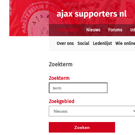
Voorpagina
Nieuws
Forums
In
Over ons
Social
Ledenlijst
Wie onlin
Zoekterm
Zoekterm
Zoekgebied