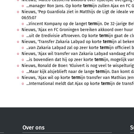
...manager Ron Jans. Op korte
term
ijn zullen Ajax en FC 
Nieuws, 'Pep Guardiola ziet in Matthijs de Ligt de ideale 
06:55:07
...Vincent Kompany op de langet
term
ijn. De 32-jarige Be
Nieuws, 'Ajax en FC Groningen bereiken akkoord over huur v
...uit de Eredivisie aftroeven. Op korte
term
ijn gaat de cl
Nieuws, 'Transfer Zakaria Labyad op korte
term
ijn al beke
...van Zakaria Labyad zal op zeer korte
term
ijn officieel
Nieuws, 'Ajax wil transfer van Zakaria Labyad vandaag afron
...is bovendien dat hij op zeer korte
term
ijn, mogelijk van
Nieuws, Ronald de Boer: 'Kluivert is nog veel te wispelturig
...Maar kijk alsjeblieft naar de lange
term
ijn. Dan komt da
Nieuws, 'Ajax wil op korte
term
ijn transfer van Mathias Jen
...International meldt dat Ajax op korte
term
ijn de trans
Over ons
S