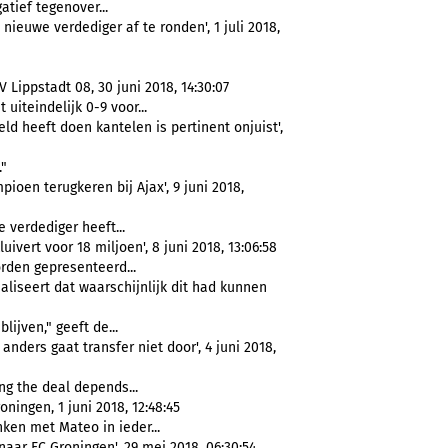
atief tegenover...
nieuwe verdediger af te ronden', 1 juli 2018,
Lippstadt 08, 30 juni 2018, 14:30:07
 uiteindelijk 0-9 voor...
ld heeft doen kantelen is pertinent onjuist',
."
ioen terugkeren bij Ajax', 9 juni 2018,
e verdediger heeft...
ivert voor 18 miljoen', 8 juni 2018, 13:06:58
orden gepresenteerd...
aliseert dat waarschijnlijk dit had kunnen
blijven," geeft de...
anders gaat transfer niet door', 4 juni 2018,
ing the deal depends...
ningen, 1 juni 2018, 12:48:45
nken met Mateo in ieder...
naar FC Groningen', 29 mei 2018, 06:30:54