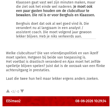
Klaassen gaat vast wel zijn minuten maken, maar
die ziet ook het einde wel naderen.
Je moet ook
een paar gasten houden om de clubcultuur te
bewaken. Die rol is er voor Berghuis en Klaassen.
Berghuis doet dat ook al wel goed vind ik. Die
verandert nu al langzaam in een analyst /
assistent coach. Die moet volgend jaar gewoon
lekker blijven. Heb je niks verkeerds aan.
Welke clubcultuur? Die van vriendjespolitiek en van ikzelf
moet spelen. Hetgeen bij beide van toepassing is.
Het voetbal is drastisch veranderd en Ajax moet het zelfde
spelletje blijven spelen? Juist dat is de oorzaak van een flinke
achteruitgang in prestaties.
Laat die twee hun heil maar lekker ergens anders zoeken.
+3/-0
ElSimao2
08-06-2026 10:29:34