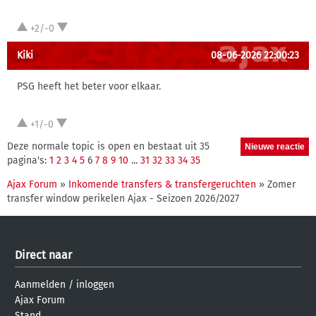
+2/-0
Kiki
08-06-2026 22:00:23
PSG heeft het beter voor elkaar.
+1/-0
Deze normale topic is open en bestaat uit 35
pagina's:
1
2
3
4
5
6
7
8
9
10
...
31
32
33
34
35
Ajax Forum
»
Inkomende transfers & transfergeruchten
» Zomer
transfer window perikelen Ajax - Seizoen 2026/2027
Direct naar
Aanmelden
/
inloggen
Ajax Forum
Stand