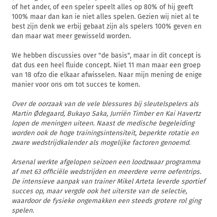
of het ander, of een speler speelt alles op 80% of hij geeft
100% maar dan kan ie niet alles spelen. Gezien wij niet al te
best zijn denk we erbij gebaat zijn als spelers 100% geven en
dan maar wat meer gewisseld worden.
We hebben discussies over "de basis", maar in dit concept is
dat dus een heel fluide concept. Niet 11 man maar een groep
van 18 ofzo die elkaar afwisselen. Naar mijn mening de enige
manier voor ons om tot succes te komen.
Over de oorzaak van de vele blessures bij sleutelspelers als
Martin Ødegaard, Bukayo Saka, Jurriën Timber en Kai Havertz
lopen de meningen uiteen. Naast de medische begeleiding
worden ook de hoge trainingsintensiteit, beperkte rotatie en
zware wedstrijdkalender als mogelijke factoren genoemd.
Arsenal werkte afgelopen seizoen een loodzwaar programma
af met 63 officiële wedstrijden en meerdere verre oefentrips.
De intensieve aanpak van trainer Mikel Arteta leverde sportief
succes op, maar vergde ook het uiterste van de selectie,
waardoor de fysieke ongemakken een steeds grotere rol ging
spelen.