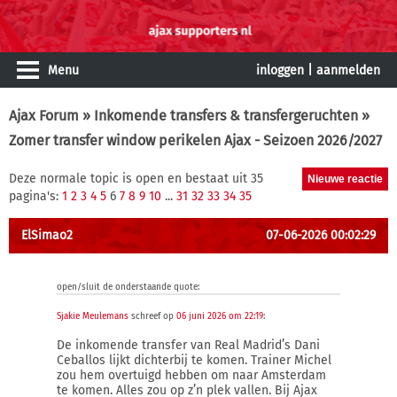
Menu
inloggen
|
aanmelden
Ajax Forum
»
Inkomende transfers & transfergeruchten
»
Zomer transfer window perikelen Ajax - Seizoen 2026/2027
Deze normale topic is open en bestaat uit 35
pagina's:
1
2
3
4
5
6
7
8
9
10
...
31
32
33
34
35
ElSimao2
07-06-2026 00:02:29
open/sluit de onderstaande quote:
Sjakie Meulemans
schreef op
06 juni 2026 om 22:19
:
De inkomende transfer van Real Madrid’s Dani
Ceballos lijkt dichterbij te komen. Trainer Michel
zou hem overtuigd hebben om naar Amsterdam
te komen. Alles zou op z’n plek vallen. Bij Ajax