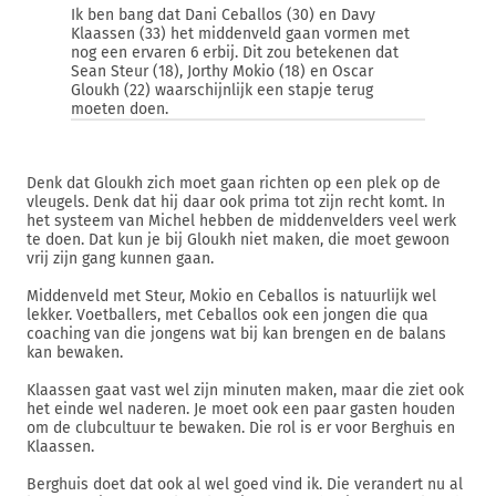
Ik ben bang dat Dani Ceballos (30) en Davy
Klaassen (33) het middenveld gaan vormen met
nog een ervaren 6 erbij. Dit zou betekenen dat
Sean Steur (18), Jorthy Mokio (18) en Oscar
Gloukh (22) waarschijnlijk een stapje terug
moeten doen.
Denk dat Gloukh zich moet gaan richten op een plek op de
vleugels. Denk dat hij daar ook prima tot zijn recht komt. In
het systeem van Michel hebben de middenvelders veel werk
te doen. Dat kun je bij Gloukh niet maken, die moet gewoon
vrij zijn gang kunnen gaan.
Middenveld met Steur, Mokio en Ceballos is natuurlijk wel
lekker. Voetballers, met Ceballos ook een jongen die qua
coaching van die jongens wat bij kan brengen en de balans
kan bewaken.
Klaassen gaat vast wel zijn minuten maken, maar die ziet ook
het einde wel naderen. Je moet ook een paar gasten houden
om de clubcultuur te bewaken. Die rol is er voor Berghuis en
Klaassen.
Berghuis doet dat ook al wel goed vind ik. Die verandert nu al