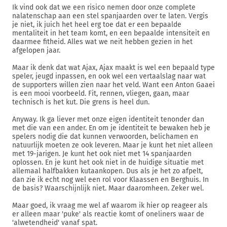
Ik vind ook dat we een risico nemen door onze complete
nalatenschap aan een stel spanjaarden over te laten. Vergis
je niet, ik juich het heel erg toe dat er een bepaalde
mentaliteit in het team komt, en een bepaalde intensiteit en
daarmee fitheid. Alles wat we neit hebben gezien in het
afgelopen jaar.
Maar ik denk dat wat Ajax, Ajax maakt is wel een bepaald type
speler, jeugd inpassen, en ook wel een vertaalslag naar wat
de supporters willen zien naar het veld. Want een Anton Gaaei
is een mooi voorbeeld. Fit, rennen, vliegen, gaan, maar
technisch is het kut. Die grens is heel dun.
Anyway. Ik ga liever met onze eigen identiteit tenonder dan
met die van een ander. En om je identiteit te bewaken heb je
spelers nodig die dat kunnen verwoorden, belichamen en
natuurlijk moeten ze ook leveren. Maar je kunt het niet alleen
met 19-jarigen. Je kunt het ook niet met 14 spanjaarden
oplossen. En je kunt het ook niet in de huidige situatie met
allemaal halfbakken kutaankopen. Dus als je het zo afpelt,
dan zie ik echt nog wel een rol voor Klaassen en Berghuis. In
de basis? Waarschijnlijk niet. Maar daaromheen. Zeker wel.
Maar goed, ik vraag me wel af waarom ik hier op reageer als
er alleen maar 'puke' als reactie komt of oneliners waar de
'alwetendheid' vanaf spat.