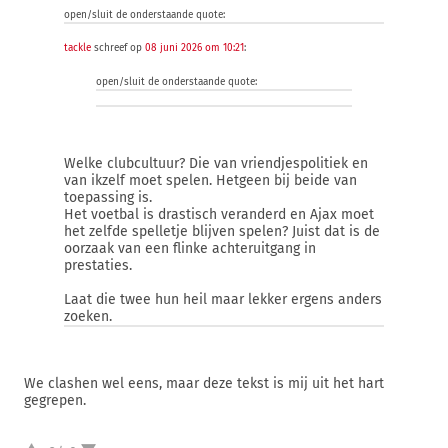
open/sluit de onderstaande quote:
tackle
schreef op
08 juni 2026 om 10:21
:
open/sluit de onderstaande quote:
Welke clubcultuur? Die van vriendjespolitiek en
van ikzelf moet spelen. Hetgeen bij beide van
toepassing is.
Het voetbal is drastisch veranderd en Ajax moet
het zelfde spelletje blijven spelen? Juist dat is de
oorzaak van een flinke achteruitgang in
prestaties.
Laat die twee hun heil maar lekker ergens anders
zoeken.
We clashen wel eens, maar deze tekst is mij uit het hart
gegrepen.