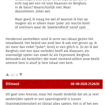
echt nog wel een rol voor Klaassen en Berghuis.
In de basis? Waarschijnlijk niet. Maar
daaromheen. Zeker wel.
Maar goed, ik vraag me wel af waarom ik hier op
reageer als er alleen maar 'puke' als reactie komt
of oneliners waar de 'alwetendheid' vanaf spat.
Henderson aantrekken vond ik verre van ideaal gezien het
totaalbeeld. Het beleid van Jordi ben ik ook niet gerust op. Ik
zei meer dan enkel *puke*, tenzij er een glitch is. Zo zei ik dat
Berghuis niet een Ajax-verleden heeft ala Klaassen, als
voormalige speler van zowel AZ als Feyenoord. Berghuis
behouden als bankzitter: dat moet niemand willen! Jouw beeld
omtrent hem is alsof je hem totaal niet kent.
+2/-0
ElSimao2
08-06-2026 21:26:30
Dit gaat over Arsenal, maar het maakt duidelijk dat als je veel
wedstrijden speelt er een spanningsveld is tussen
(trainings)intensiteit en (bijna) alles spelen. Het is of het een