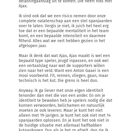
belastingaanslag uit te komen. Die heeft niks met
Ajax.
Ik vind ook dat we een risico nemen door onze
complete nalatenschap aan een stel spanjaarden
over te laten. Vergis je niet, ik juich het heel erg
toe dat er een bepaalde mentaliteit in het team
komt, en een bepaalde intensiteit en daarmee
fitheid. Alles wat we neit hebben gezien in het
afgelopen jaar.
Maar ik denk dat wat Ajax, Ajax maakt is wel een
bepaald type speler, jeugd inpassen, en ook wel
een vertaalslag naar wat de supporters willen
zien naar het veld. Want een Anton Gaaei is een
mooi voorbeeld. Fit, rennen, vliegen, gaan, maar
technisch is het kut. Die grens is heel dun.
Anyway. Ik ga liever met onze eigen identiteit
tenonder dan met die van een ander. En om je
identiteit te bewaken heb je spelers nodig die dat
kunnen verwoorden, belichamen en natuurlijk
moeten ze ook leveren. Maar je kunt het niet
alleen met 19-jarigen. Je kunt het ook niet met 14
spanjaarden oplossen. En je kunt het ook niet in
de huidige situatie met allemaal halfbakken
kutaankopen. Dus als je het zo afpelt, dan zie ik