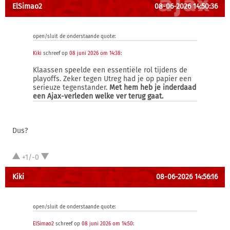
ElSimao2
08-06-2026 14:50:36
open/sluit de onderstaande quote:
Kiki
schreef op
08 juni 2026 om 14:38
:
Klaassen speelde een essentiële rol tijdens de
playoffs. Zeker tegen Utreg had je op papier een
serieuze tegenstander.
Met hem heb je inderdaad
een Ajax-verleden welke ver terug gaat.
Dus?
+1/-0
Kiki
08-06-2026 14:56:16
open/sluit de onderstaande quote:
ElSimao2
schreef op
08 juni 2026 om 14:50
: