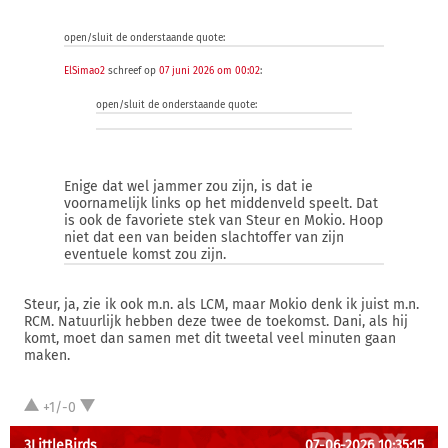
open/sluit de onderstaande quote:
ElSimao2
schreef op
07 juni 2026 om 00:02
:
open/sluit de onderstaande quote:
Enige dat wel jammer zou zijn, is dat ie
voornamelijk links op het middenveld speelt. Dat
is ook de favoriete stek van Steur en Mokio. Hoop
niet dat een van beiden slachtoffer van zijn
eventuele komst zou zijn.
Steur, ja, zie ik ook m.n. als LCM, maar Mokio denk ik juist m.n.
RCM. Natuurlijk hebben deze twee de toekomst. Dani, als hij
komt, moet dan samen met dit tweetal veel minuten gaan
maken.
+1/-0
3LittleBirds
07-06-2026 10:35:15