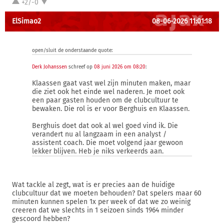
+2/-0
ElSimao2
08-06-2026 11:01:18
open/sluit de onderstaande quote:
Derk Johanssen
schreef op
08 juni 2026 om 08:20
:
Klaassen gaat vast wel zijn minuten maken, maar
die ziet ook het einde wel naderen. Je moet ook
een paar gasten houden om de clubcultuur te
bewaken. Die rol is er voor Berghuis en Klaassen.
Berghuis doet dat ook al wel goed vind ik. Die
verandert nu al langzaam in een analyst /
assistent coach. Die moet volgend jaar gewoon
lekker blijven. Heb je niks verkeerds aan.
Wat tackle al zegt, wat is er precies aan de huidige
clubcultuur dat we moeten behouden? Dat spelers maar 60
minuten kunnen spelen 1x per week of dat we zo weinig
creeren dat we slechts in 1 seizoen sinds 1964 minder
gescoord hebben?