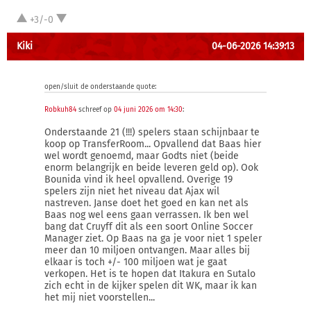
+3/-0
Kiki
04-06-2026 14:39:13
open/sluit de onderstaande quote:
Robkuh84
schreef op
04 juni 2026 om 14:30
:
Onderstaande 21 (!!!) spelers staan schijnbaar te
koop op TransferRoom... Opvallend dat Baas hier
wel wordt genoemd, maar Godts niet (beide
enorm belangrijk en beide leveren geld op). Ook
Bounida vind ik heel opvallend. Overige 19
spelers zijn niet het niveau dat Ajax wil
nastreven. Janse doet het goed en kan net als
Baas nog wel eens gaan verrassen. Ik ben wel
bang dat Cruyff dit als een soort Online Soccer
Manager ziet. Op Baas na ga je voor niet 1 speler
meer dan 10 miljoen ontvangen. Maar alles bij
elkaar is toch +/- 100 miljoen wat je gaat
verkopen. Het is te hopen dat Itakura en Sutalo
zich echt in de kijker spelen dit WK, maar ik kan
het mij niet voorstellen...