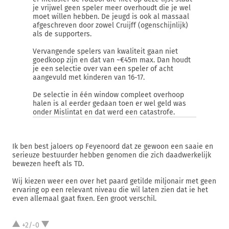
je vrijwel geen speler meer overhoudt die je wel
moet willen hebben. De jeugd is ook al massaal
afgeschreven door zowel Cruijff (ogenschijnlijk)
als de supporters.
Vervangende spelers van kwaliteit gaan niet
goedkoop zijn en dat van ~€45m max. Dan houdt
je een selectie over van een speler of acht
aangevuld met kinderen van 16-17.
De selectie in één window compleet overhoop
halen is al eerder gedaan toen er wel geld was
onder Mislintat en dat werd een catastrofe.
Ik ben best jaloers op Feyenoord dat ze gewoon een saaie en
serieuze bestuurder hebben genomen die zich daadwerkelijk
bewezen heeft als TD.
Wij kiezen weer een over het paard getilde miljonair met geen
ervaring op een relevant niveau die wil laten zien dat ie het
even allemaal gaat fixen. Een groot verschil.
+2/-0