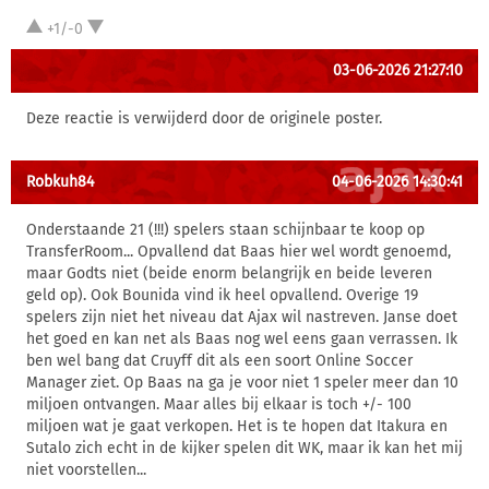
+1/-0
03-06-2026 21:27:10
Deze reactie is verwijderd door de originele poster.
Robkuh84
04-06-2026 14:30:41
Onderstaande 21 (!!!) spelers staan schijnbaar te koop op
TransferRoom... Opvallend dat Baas hier wel wordt genoemd,
maar Godts niet (beide enorm belangrijk en beide leveren
geld op). Ook Bounida vind ik heel opvallend. Overige 19
spelers zijn niet het niveau dat Ajax wil nastreven. Janse doet
het goed en kan net als Baas nog wel eens gaan verrassen. Ik
ben wel bang dat Cruyff dit als een soort Online Soccer
Manager ziet. Op Baas na ga je voor niet 1 speler meer dan 10
miljoen ontvangen. Maar alles bij elkaar is toch +/- 100
miljoen wat je gaat verkopen. Het is te hopen dat Itakura en
Sutalo zich echt in de kijker spelen dit WK, maar ik kan het mij
niet voorstellen...