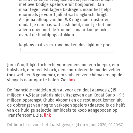
met overbodige spelers eruit bonjouren. Dan
maar tegen wat lagere bedragen, maar het helpt
enorm als je voor 1 juli al wat slagkracht krijgt.
Als je na afloop van het WK nog moet opstarten
omdat je dan pas wat cash hebt, moet je het niet
alleen doen met de kruimels, maar kun je ook
overal de hoofdprijs aftikken.
Kaplans exit z.s.m. rond maken dus, lijkt me prio
1.
Jordi Cruijff lijkt toch echt voornemens om een keeper, een
linksback, een rechtsback, een controlerende middenvelder
(ook wel een 6 genoemd), een spits en verschilmakers op de
vleugels naar Ajax te halen. Zie:
link
De financiële middelen zijn al voor een deel aanwezig (15
miljoen + 4,5 jaar salaris niet uitgegeven aan Kodai Sano + 9,3
miljoen opbrengst Chuba Akpom) en de rest moet komen uit
de opbrengst van nog te verkopen spelers (daartoe is de helft
van de huidige selectie inmiddels te koop aangeboden op
Transferroom). Zie:
link
Dit bericht is voor het laatst gewijzigd op 4 juni 2026, 01:40:37.