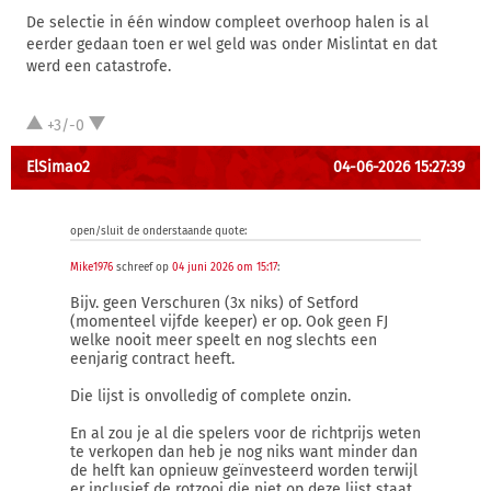
De selectie in één window compleet overhoop halen is al
eerder gedaan toen er wel geld was onder Mislintat en dat
werd een catastrofe.
+3/-0
ElSimao2
04-06-2026 15:27:39
open/sluit de onderstaande quote:
Mike1976
schreef op
04 juni 2026 om 15:17
:
Bijv. geen Verschuren (3x niks) of Setford
(momenteel vijfde keeper) er op. Ook geen FJ
welke nooit meer speelt en nog slechts een
eenjarig contract heeft.
Die lijst is onvolledig of complete onzin.
En al zou je al die spelers voor de richtprijs weten
te verkopen dan heb je nog niks want minder dan
de helft kan opnieuw geïnvesteerd worden terwijl
er inclusief de rotzooi die niet op deze lijst staat