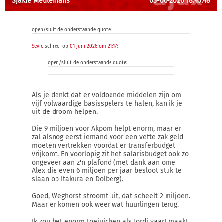
Sjakie Meulemans
03-06-2026 18:45:48
open/sluit de onderstaande quote:
Sevic
schreef op
01 juni 2026 om 21:17
:
open/sluit de onderstaande quote:
Als je denkt dat er voldoende middelen zijn om
vijf volwaardige basisspelers te halen, kan ik je
uit de droom helpen.
Die 9 miljoen voor Akpom helpt enorm, maar er
zal alsnog eerst iemand voor een vette zak geld
moeten vertrekken voordat er transferbudget
vrijkomt. En voorlopig zit het salarisbudget ook zo
ongeveer aan z'n plafond (met dank aan ome
Alex die even 6 miljoen per jaar besloot stuk te
slaan op Itakura en Dolberg).
Goed, Weghorst stroomt uit, dat scheelt 2 miljoen.
Maar er komen ook weer wat huurlingen terug.
Ik zou het enorm toejuichen als Jordi vaart maakt