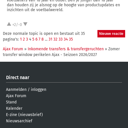
voetballers van 18 jaar en ouder. Ben je jonger dan 18 jaar
dan houden zij je alsnog op de hoogte van productupdates en
inzichten uit de voetbalwereld.
+2/-0
Deze normale topic is open en bestaat uit 35
pagina's:
1
2
3
4
5
6
7
8
...
31
32
33
34
35
Ajax Forum
»
Inkomende transfers & transfergeruchten
» Zomer
transfer window perikelen Ajax - Seizoen 2026/2027
Direct naar
Aanmelden
/
inloggen
Ajax Forum
Stand
Kalender
E-zine (nieuwsbrief)
Nieuwsarchief