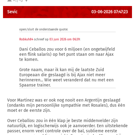
+1/-0
Sevic
03-06-2026 07:47:23
open/sluit de onderstaande quote:
Robkuh84
schreef op
03 juni 2026 om 06:39
:
Dani Ceballos zou voor 6 miljoen (en ongetwijfeld
een flink salaris) op het punt staan om naar Ajax
te komen.
Grote naam, maar ik kan mij de laatste Zuid
Europeaan die geslaagd is bij Ajax niet meer
herinneren... Wie weet veranderd dat nu met een
Spaanse trainer.
Voor Martinez was er ook nog nooit een Argentijn geslaagd
(ondanks mijn persoonlijke sympathie met Rosales), dus één
moet er de eerste zijn.
Over Ceballos: zou in één klap je beste middenvelder zijn
natuurlijk, en logischerwijs ook je aanvoerder. Een uitstekende
passer, enorm veel controle over de bal, sublieme eerste