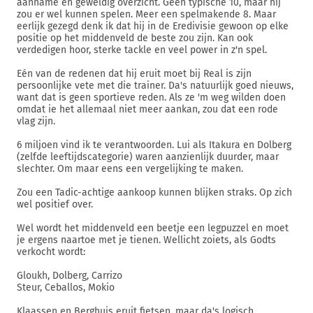
aanname en geweldig overzicht. Geen typische 10, maar hij
zou er wel kunnen spelen. Meer een spelmakende 8. Maar
eerlijk gezegd denk ik dat hij in de Eredivisie gewoon op elke
positie op het middenveld de beste zou zijn. Kan ook
verdedigen hoor, sterke tackle en veel power in z'n spel.
Eén van de redenen dat hij eruit moet bij Real is zijn
persoonlijke vete met die trainer. Da's natuurlijk goed nieuws,
want dat is geen sportieve reden. Als ze 'm weg wilden doen
omdat ie het allemaal niet meer aankan, zou dat een rode
vlag zijn.
6 miljoen vind ik te verantwoorden. Lui als Itakura en Dolberg
(zelfde leeftijdscategorie) waren aanzienlijk duurder, maar
slechter. Om maar eens een vergelijking te maken.
Zou een Tadic-achtige aankoop kunnen blijken straks. Op zich
wel positief over.
Wel wordt het middenveld een beetje een legpuzzel en moet
je ergens naartoe met je tienen. Wellicht zoiets, als Godts
verkocht wordt:
Gloukh, Dolberg, Carrizo
Steur, Ceballos, Mokio
Klaassen en Berghuis eruit fietsen, maar da's logisch.