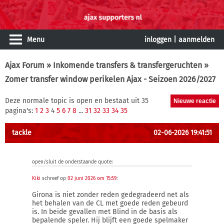
Menu
inloggen
|
aanmelden
Ajax Forum
»
Inkomende transfers & transfergeruchten
»
Zomer transfer window perikelen Ajax - Seizoen 2026/2027
Deze normale topic is open en bestaat uit 35
pagina's:
1
2
3
4
5
6
7
8
...
31
32
33
34
35
tackle
02-06-2026 19:41:51
open/sluit de onderstaande quote:
Kiki
schreef op
02 juni 2026 om 15:59
:
Girona is niet zonder reden gedegradeerd net als
het behalen van de CL met goede reden gebeurd
is. In beide gevallen met Blind in de basis als
bepalende speler. Hij blijft een goede spelmaker