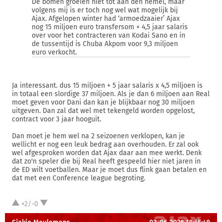
De bomen groeien niet tot aan den hemel, maar
volgens mij is er toch nog wel wat mogelijk bij
Ajax. Afgelopen winter had ‘armoedzaaier’ Ajax
nog 15 miljoen euro transfersom + 4,5 jaar salaris
over voor het contracteren van Kodai Sano en in
de tussentijd is Chuba Akpom voor 9,3 miljoen
euro verkocht.
Ja interessant. dus 15 miljoen + 5 jaar salaris x 4,5 miljoen is
in totaal een slordige 37 miljoen. Als je dan 6 miljoen aan Real
moet geven voor Dani dan kan je blijkbaar nog 30 miljoen
uitgeven. Dan zal dat wel met tekengeld worden opgelost,
contract voor 3 jaar hooguit.
Dan moet je hem wel na 2 seizoenen verklopen, kan je
wellicht er nog een leuk bedrag aan overhouden. Er zal ook
wel afgesproken worden dat Ajax daar aan mee werkt. Denk
dat zo'n speler die bij Real heeft gespeeld hier niet jaren in
de ED wilt voetballen. Maar je moet dus flink gaan betalen en
dat met een Conference league begroting.
+2/-0