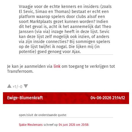
Vraagje voor de echte kenners en insiders: (zoals
El Sevic, Simao en Thomas) bestaat er echt een
platform waarop spelers door clubs alsof een
soort Marktplaats gezet kunnen worden? Indien
dit het geval is, acht ik het aannemelijk dat Theo
Janssen (via via) inzage heeft in deze lijst. Sevic
kan deze lijst zelf mogelijk ook inzien, of anders
via zijn inside connecties? Bij sommigen spelers
op de lijst twijfel ik nogal. Die lijken mij (in
potentie) goed genoeg voor Ajax.
Je kan je aanmelden via
link
om toegang te verkrijgen tot
Transferroom.
+1/-0
Ewige-Blumenkraft
04-06-2026 21:14:12
open/sluit de onderstaande quote:
Sjakie Meulemans
schreef op
04 juni 2026 om 20:58
: