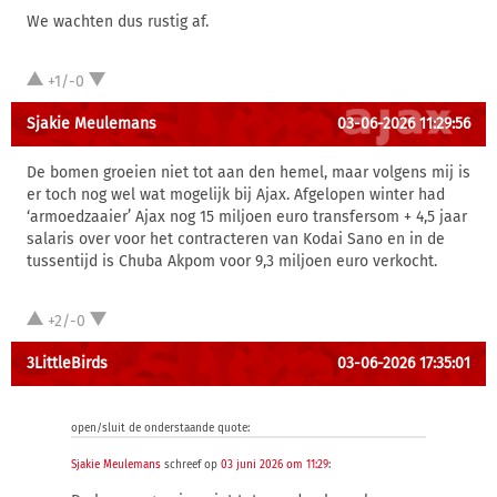
We wachten dus rustig af.
+1/-0
Sjakie Meulemans
03-06-2026 11:29:56
De bomen groeien niet tot aan den hemel, maar volgens mij is
er toch nog wel wat mogelijk bij Ajax. Afgelopen winter had
‘armoedzaaier’ Ajax nog 15 miljoen euro transfersom + 4,5 jaar
salaris over voor het contracteren van Kodai Sano en in de
tussentijd is Chuba Akpom voor 9,3 miljoen euro verkocht.
+2/-0
3LittleBirds
03-06-2026 17:35:01
open/sluit de onderstaande quote:
Sjakie Meulemans
schreef op
03 juni 2026 om 11:29
: