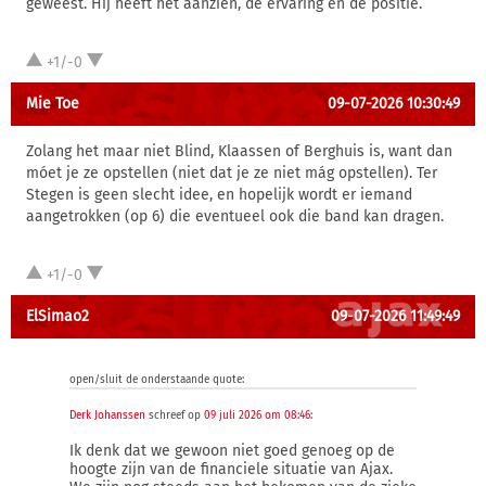
geweest. Hij heeft het aanzien, de ervaring en de positie.
+1/-0
Mie Toe
09-07-2026 10:30:49
Zolang het maar niet Blind, Klaassen of Berghuis is, want dan
móet je ze opstellen (niet dat je ze niet mág opstellen). Ter
Stegen is geen slecht idee, en hopelijk wordt er iemand
aangetrokken (op 6) die eventueel ook die band kan dragen.
+1/-0
ElSimao2
09-07-2026 11:49:49
open/sluit de onderstaande quote:
Derk Johanssen
schreef op
09 juli 2026 om 08:46
:
Ik denk dat we gewoon niet goed genoeg op de
hoogte zijn van de financiele situatie van Ajax.