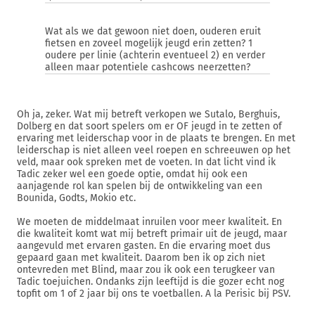
Wat als we dat gewoon niet doen, ouderen eruit
fietsen en zoveel mogelijk jeugd erin zetten? 1
oudere per linie (achterin eventueel 2) en verder
alleen maar potentiele cashcows neerzetten?
Oh ja, zeker. Wat mij betreft verkopen we Sutalo, Berghuis,
Dolberg en dat soort spelers om er OF jeugd in te zetten of
ervaring met leiderschap voor in de plaats te brengen. En met
leiderschap is niet alleen veel roepen en schreeuwen op het
veld, maar ook spreken met de voeten. In dat licht vind ik
Tadic zeker wel een goede optie, omdat hij ook een
aanjagende rol kan spelen bij de ontwikkeling van een
Bounida, Godts, Mokio etc.
We moeten de middelmaat inruilen voor meer kwaliteit. En
die kwaliteit komt wat mij betreft primair uit de jeugd, maar
aangevuld met ervaren gasten. En die ervaring moet dus
gepaard gaan met kwaliteit. Daarom ben ik op zich niet
ontevreden met Blind, maar zou ik ook een terugkeer van
Tadic toejuichen. Ondanks zijn leeftijd is die gozer echt nog
topfit om 1 of 2 jaar bij ons te voetballen. A la Perisic bij PSV.