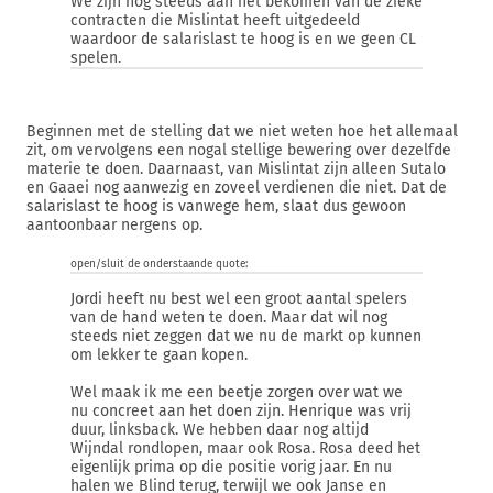
We zijn nog steeds aan het bekomen van de zieke
contracten die Mislintat heeft uitgedeeld
waardoor de salarislast te hoog is en we geen CL
spelen.
Beginnen met de stelling dat we niet weten hoe het allemaal
zit, om vervolgens een nogal stellige bewering over dezelfde
materie te doen. Daarnaast, van Mislintat zijn alleen Sutalo
en Gaaei nog aanwezig en zoveel verdienen die niet. Dat de
salarislast te hoog is vanwege hem, slaat dus gewoon
aantoonbaar nergens op.
open/sluit de onderstaande quote:
Jordi heeft nu best wel een groot aantal spelers
van de hand weten te doen. Maar dat wil nog
steeds niet zeggen dat we nu de markt op kunnen
om lekker te gaan kopen.
Wel maak ik me een beetje zorgen over wat we
nu concreet aan het doen zijn. Henrique was vrij
duur, linksback. We hebben daar nog altijd
Wijndal rondlopen, maar ook Rosa. Rosa deed het
eigenlijk prima op die positie vorig jaar. En nu
halen we Blind terug, terwijl we ook Janse en