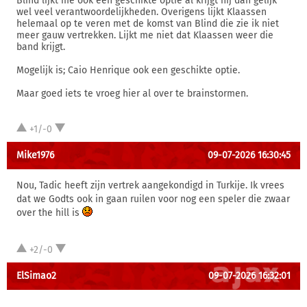
Blind lijkt me ook een geschikte optie al krijgt hij dan gelijk
wel veel verantwoordelijkheden. Overigens lijkt Klaassen
helemaal op te veren met de komst van Blind die zie ik niet
meer gauw vertrekken. Lijkt me niet dat Klaassen weer die
band krijgt.
Mogelijk is; Caio Henrique ook een geschikte optie.
Maar goed iets te vroeg hier al over te brainstormen.
+1/-0
Mike1976
09-07-2026 16:30:45
Nou, Tadic heeft zijn vertrek aangekondigd in Turkije. Ik vrees
dat we Godts ook in gaan ruilen voor nog een speler die zwaar
over the hill is
+2/-0
ElSimao2
09-07-2026 16:32:01