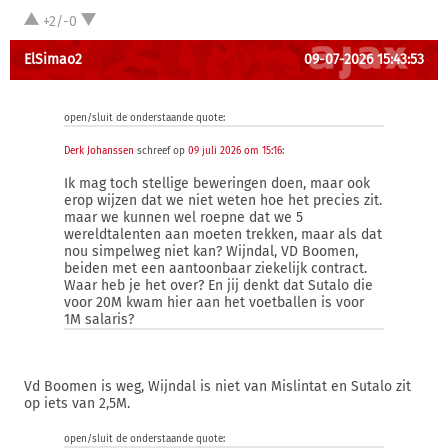
+2/-0
ElSimao2
09-07-2026 15:43:53
open/sluit de onderstaande quote:
Derk Johanssen
schreef op
09 juli 2026 om 15:16
:
Ik mag toch stellige beweringen doen, maar ook
erop wijzen dat we niet weten hoe het precies zit.
maar we kunnen wel roepne dat we 5
wereldtalenten aan moeten trekken, maar als dat
nou simpelweg niet kan? Wijndal, VD Boomen,
beiden met een aantoonbaar ziekelijk contract.
Waar heb je het over? En jij denkt dat Sutalo die
voor 20M kwam hier aan het voetballen is voor
1M salaris?
Vd Boomen is weg, Wijndal is niet van Mislintat en Sutalo zit
op iets van 2,5M.
open/sluit de onderstaande quote: