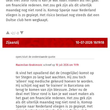
deal met Steur rond is kan je wat vaart maken als het gaat
om financiële redenen. Het zou gek zijn als dit uiterlijk
maandag nog niet rond is. Komop Spanje naar Nederland
vliegen is zo gepiept. Het risico bestaat nog steeds dat een
Duitse club hem wegkaapt.
+2/-0
Zijaanzij
10-07-2026 16:19:18
open/sluit de onderstaande quote:
Maximilian-Ibrahimovic
schreef op
10 juli 2026 om 11:19
:
Ik vind het opvallend dat de (mogelijke) komst op
ter Stegen zo lang laat wachten. Hij zou toch
'alleen' nog medische gekeurd hoeven te worden.
Hij schijnt nog wat 'te trainen' in Barcelona om
terug te komen van zijn blessure. Zeker nu de
deal met Steur rond is kan je wat vaart maken als
het gaat om financiële redenen. Het zou gek zijn
als dit uiterlijk maandag nog niet rond is. Komop
Spanje naar Nederland vliegen is zo gepiept. Het