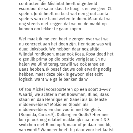
contracten die Mislintat heeft uitgedeeld
waardoor de salarislast te hoog is en we geen CL
spelen. Jordi heeft nu best wel een groot aantal
spelers van de hand weten te doen. Maar dat wil
nog steeds niet zeggen dat we nu de markt op
kunnen om lekker te gaan kopen.
Wel maak ik me een beetje zorgen over wat we
nu concreet aan het doen zijn. Henrique was vrij
duur, linksback. We hebben daar nog altijd
Wijndal rondlopen, maar ook Rosa. Rosa deed het
eigenlijk prima op die positie vorig jaar. En nu
halen we Blind terug, terwijl we ook Janse en
Baas hebben. Ik besef dat we ook ervaring nodig
hebben, maar deze plek is gewoon niet echt
logisch. Want wie ga je banken dan?
Of zou Michel voorsoorteren op een soort 3-4-3?
Waarbij we achterin met Bouwman, Blind, Baas
staan en dan Henrique en Gaaei als buitenste
middenvelders? Mokio en Gloukh als
middenvelders en dan voorin met Berghuis
(Bounida, Carizzo?), Dolberg en Godts? Hiermee
kun je ook nog relatief makkelijk naar een 4-3-3
switchen met Blind op 6, maar of je daar nou blij
van wordt? Wanneer heeft hij daar voor het laatst