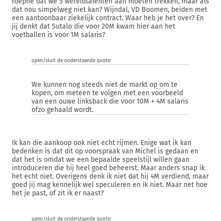
roepne dat we 5 wereldtalenten aan moeten trekken, maar als
dat nou simpelweg niet kan? Wijndal, VD Boomen, beiden met
een aantoonbaar ziekelijk contract. Waar heb je het over? En
jij denkt dat Sutalo die voor 20M kwam hier aan het
voetballen is voor 1M salaris?
open/sluit de onderstaande quote:
We kunnen nog steeds niet de markt op om te
kopen, om meteen te volgen met een voorbeeld
van een ouwe linksback die voor 10M + 4M salaris
ofzo gehaald wordt.
Ik kan die aankoop ook niet echt rijmen. Enige wat ik kan
bedenken is dat dit op voorspraak van Michel is gedaan en
dat het is omdat we een bepaalde speelstijl willen gaan
introduceren die hij heel goed beheerst. Maar anders snap ik
het echt niet. Overigens denk ik niet dat hij 4M verdiend, maar
goed jij mag kennelijk wel speculeren en ik niet. Maar net hoe
het je past, of zit ik er naast?
open/sluit de onderstaande quote: