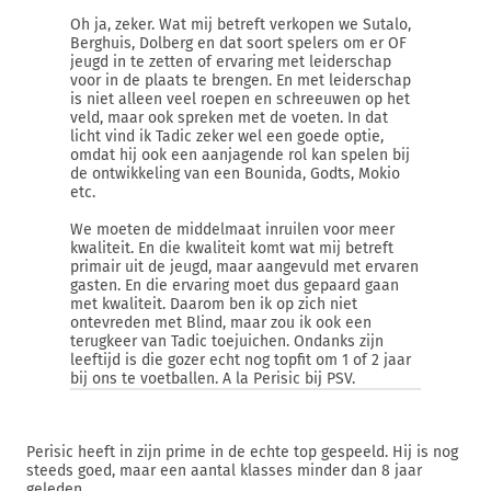
Oh ja, zeker. Wat mij betreft verkopen we Sutalo,
Berghuis, Dolberg en dat soort spelers om er OF
jeugd in te zetten of ervaring met leiderschap
voor in de plaats te brengen. En met leiderschap
is niet alleen veel roepen en schreeuwen op het
veld, maar ook spreken met de voeten. In dat
licht vind ik Tadic zeker wel een goede optie,
omdat hij ook een aanjagende rol kan spelen bij
de ontwikkeling van een Bounida, Godts, Mokio
etc.
We moeten de middelmaat inruilen voor meer
kwaliteit. En die kwaliteit komt wat mij betreft
primair uit de jeugd, maar aangevuld met ervaren
gasten. En die ervaring moet dus gepaard gaan
met kwaliteit. Daarom ben ik op zich niet
ontevreden met Blind, maar zou ik ook een
terugkeer van Tadic toejuichen. Ondanks zijn
leeftijd is die gozer echt nog topfit om 1 of 2 jaar
bij ons te voetballen. A la Perisic bij PSV.
Perisic heeft in zijn prime in de echte top gespeeld. Hij is nog
steeds goed, maar een aantal klasses minder dan 8 jaar
geleden.