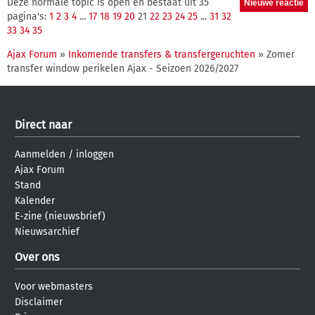
Deze normale topic is open en bestaat uit 35
pagina's:
1
2
3
4
...
17
18
19
20
21
22
23
24
25
...
31
32
33
34
35
Ajax Forum
»
Inkomende transfers & transfergeruchten
» Zomer
transfer window perikelen Ajax - Seizoen 2026/2027
Direct naar
Aanmelden
/
inloggen
Ajax Forum
Stand
Kalender
E-zine (nieuwsbrief)
Nieuwsarchief
Over ons
Voor webmasters
Disclaimer