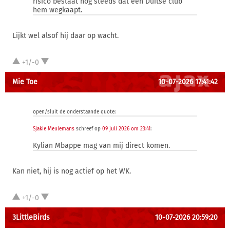
risico bestaat nog steeds dat een Duitse club
hem wegkaapt.
Lijkt wel alsof hij daar op wacht.
+1/-0
Mie Toe
10-07-2026 17:41:42
open/sluit de onderstaande quote:
Sjakie Meulemans
schreef op
09 juli 2026 om 23:41
:
Kylian Mbappe mag van mij direct komen.
Kan niet, hij is nog actief op het WK.
+1/-0
3LittleBirds
10-07-2026 20:59:20