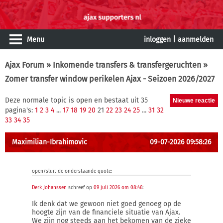
Menu
inloggen
|
aanmelden
Ajax Forum
»
Inkomende transfers & transfergeruchten
»
Zomer transfer window perikelen Ajax - Seizoen 2026/2027
Deze normale topic is open en bestaat uit 35
pagina's:
1
2
3
4
...
17
18
19
20
21
22
23
24
25
...
31
32
33
34
35
Maximilian-Ibrahimovic
09-07-2026 09:58:26
open/sluit de onderstaande quote:
Derk Johanssen
schreef op
09 juli 2026 om 08:46
:
Ik denk dat we gewoon niet goed genoeg op de
hoogte zijn van de financiele situatie van Ajax.
We zijn nog steeds aan het bekomen van de zieke