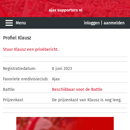
Menu
inloggen
|
aanmelden
Profiel Klausz
Stuur Klausz een privébericht
.
Registratiedatum:
8 juni 2023
Favoriete eredivisieclub:
Ajax
Battle:
Beschikbaar voor de Battle
Prijzenkast
De prijzenkast van Klausz is nog leeg.